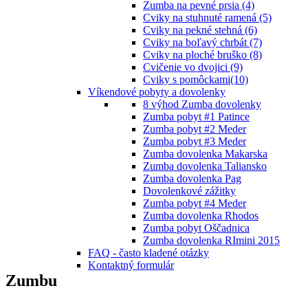
Zumba na pevné prsia (4)
Cviky na stuhnuté ramená (5)
Cviky na pekné stehná (6)
Cviky na boľavý chrbát (7)
Cviky na ploché bruško (8)
Cvičenie vo dvojici (9)
Cviky s pomôckami(10)
Víkendové pobyty a dovolenky
8 výhod Zumba dovolenky
Zumba pobyt #1 Patince
Zumba pobyt #2 Meder
Zumba pobyt #3 Meder
Zumba dovolenka Makarska
Zumba dovolenka Taliansko
Zumba dovolenka Pag
Dovolenkové zážitky
Zumba pobyt #4 Meder
Zumba dovolenka Rhodos
Zumba pobyt Oščadnica
Zumba dovolenka RImini 2015
FAQ - často kladené otázky
Kontaktný formulár
Zumbu