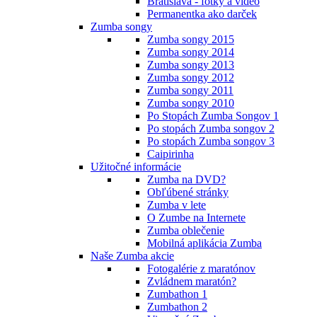
Bratislava - fotky a video
Permanentka ako darček
Zumba songy
Zumba songy 2015
Zumba songy 2014
Zumba songy 2013
Zumba songy 2012
Zumba songy 2011
Zumba songy 2010
Po Stopách Zumba Songov 1
Po stopách Zumba songov 2
Po stopách Zumba songov 3
Caipirinha
Užitočné informácie
Zumba na DVD?
Obľúbené stránky
Zumba v lete
O Zumbe na Internete
Zumba oblečenie
Mobilná aplikácia Zumba
Naše Zumba akcie
Fotogalérie z maratónov
Zvládnem maratón?
Zumbathon 1
Zumbathon 2