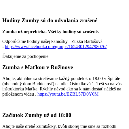
Hodiny Zumby sú do odvolania zrušené
Zumba už neprebieha. Všetky hodiny sú zrušené.
Odporúčame hodiny našej kamošky - Zuzka Bartošová
-
https://www.facebook.com/groups/1654301294798076/
Ďakujeme za pochopenie
Zumba s Maťkou v Ružinove
Ahojte, aktuálne sa stretávame každý pondelok o 18:00 v Špirále
(obchodný dom Budúcnosť) na ulici Ostredková 1. Teší sa na vás
inštruktorka Maťka. Rýchly návod ako sa k nám dostať nájdeš na
priloženom videu .
https://youtu.be/EZBL57D0Y0M
Začiatok Zumby už od 18:00
Ahojte naše drehé Zumbáčky, kvôli skorej tme sme sa rozhodli