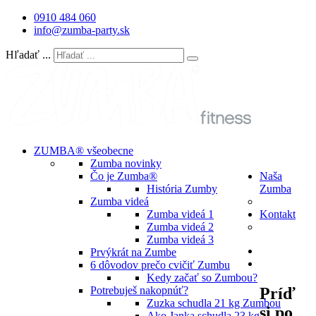
0910 484 060
info@zumba-party.sk
Hľadať ...
ZUMBA® všeobecne
Zumba novinky
Čo je Zumba®
Naša
História Zumby
Zumba
Zumba videá
Zumba videá 1
Kontakt
Zumba videá 2
Zumba videá 3
Prvýkrát na Zumbe
6 dôvodov prečo cvičiť Zumbu
Kedy začať so Zumbou?
Príď
Potrebuješ nakopnúť?
Zuzka schudla 21 kg Zumbou
si po
Ako Janka schudla 23 kg