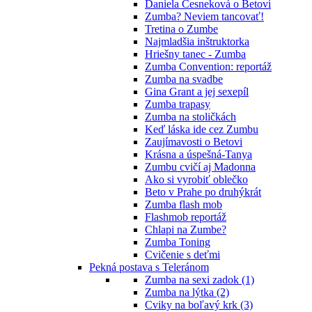
Daniela Česneková o Betovi
Zumba? Neviem tancovať!
Tretina o Zumbe
Najmladšia inštruktorka
Hriešny tanec - Zumba
Zumba Convention: reportáž
Zumba na svadbe
Gina Grant a jej sexepíl
Zumba trapasy
Zumba na stoličkách
Keď láska ide cez Zumbu
Zaujímavosti o Betovi
Krásna a úspešná-Tanya
Zumbu cvičí aj Madonna
Ako si vyrobiť oblečko
Beto v Prahe po druhýkrát
Zumba flash mob
Flashmob reportáž
Chlapi na Zumbe?
Zumba Toning
Cvičenie s deťmi
Pekná postava s Teleránom
Zumba na sexi zadok (1)
Zumba na lýtka (2)
Cviky na boľavý krk (3)