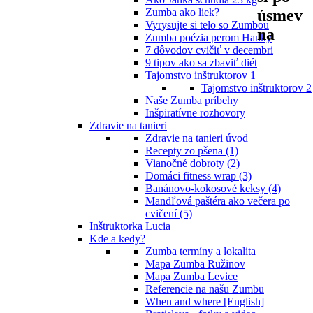
úsmev
Zumba ako liek?
Vyrysujte si telo so Zumbou
na
Zumba poézia perom Hanky
7 dôvodov cvičiť v decembri
9 tipov ako sa zbaviť diét
Tajomstvo inštruktorov 1
Tajomstvo inštruktorov 2
Naše Zumba príbehy
Inšpiratívne rozhovory
Zdravie na tanieri
Zdravie na tanieri úvod
Recepty zo pšena (1)
Vianočné dobroty (2)
Domáci fitness wrap (3)
Banánovo-kokosové keksy (4)
Mandľová paštéra ako večera po
cvičení (5)
Inštruktorka Lucia
Kde a kedy?
Zumba termíny a lokalita
Mapa Zumba Ružinov
Mapa Zumba Levice
Referencie na našu Zumbu
When and where [English]