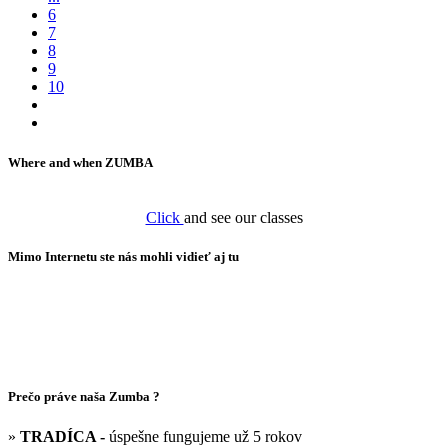
6
7
8
9
10
Where and when ZUMBA
Click
and see our classes
Mimo Internetu ste nás mohli vidieť aj tu
Prečo práve naša Zumba ?
»
TRADÍCA -
úspešne fungujeme už 5 rokov