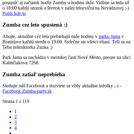
posunúť aj začiatok hodín Zumby o hodinu skôr. Vidíme sa teda už
o 18:00 každý utorok a štvrtok v našej telocvični na Nevädzovej ;-)
Popis kde tu
Zumba cez leto spustená :)
Ahojte, aktuálne cez leto prebiehajú naše hodiny v
parku Jama
v
Bratislave každú stredu o 19:00. Srdečne ste všetci vítaní. Teší sa na
Teba inštruktorka Zuzka :)
Park Jama sa nachádza v mestskej časti Nové Mesto, presne na ulici
Kalinčiakova 7268.
Zumba zatiaľ neprebieha
Sledujte náš Facebook a dozviete sa vždy aktuálne infošky ;-) -
Facebook Zumba-party.sk
Strana 1 z 119
1
2
3
4
...