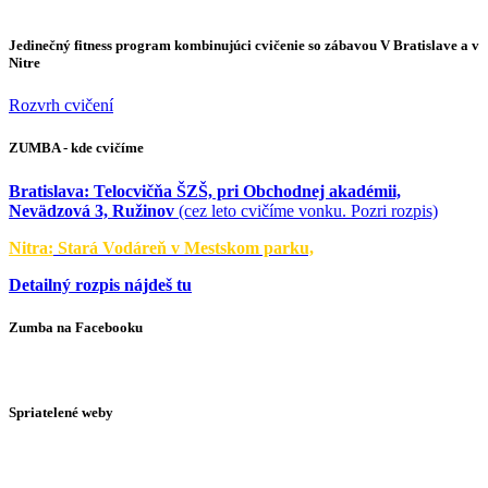
Jedinečný fitness program kombinujúci cvičenie so zábavou V Bratislave a v
Nitre
Rozvrh cvičení
ZUMBA - kde cvičíme
Bratislava:
Telocvičňa ŠZŠ, pri Obchodnej akadémii,
Nevädzová 3, Ružinov
(cez leto cvičíme vonku. Pozri rozpis)
Nitra:
Stará Vodáreň v Mestskom parku,
Detailný rozpis nájdeš tu
Zumba na Facebooku
Spriatelené weby