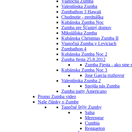
Vianočná Zumba
Valentínska Zumba
Zumbathon 3 Hawaii
Chudnutie - prednáška
Kubánska Zumba Noc
Zumba pre Šťastný domov
Mikulášska Zumba
Kubánska Christmas Zumba II
Vianočná Zumba v Leviciach
Zumbathon 4
Kubánska Zumba Noc 2
Zumba fiesta 25.8.2012
Zumba Fiesta - ako sme s
Kubánska Zumba Noc 3
Jose Garcia rozhovor
Valentínska Zumba 2
Spojila nás Zumba
Zumba party Americano
Promo Zumba video
Naše články o Zumbe
Tanečné štýly Zumby
Salsa
Merengue
Cumbia
Reggaeton