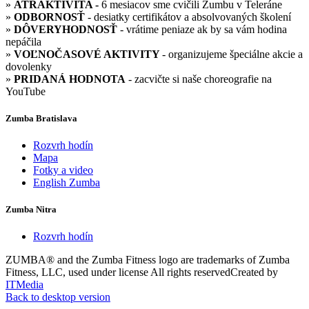
»
ATRAKTIVITA -
6 mesiacov sme cvičili Zumbu v Teleráne
»
ODBORNOSŤ
- desiatky certifikátov a absolvovaných školení
»
DÔVERYHODNOSŤ
- vrátime peniaze ak by sa vám hodina
nepáčila
»
VOĽNOČASOVÉ AKTIVITY
- organizujeme špeciálne akcie a
dovolenky
»
PRIDANÁ HODNOTA
- zacvičte si naše choreografie na
YouTube
Zumba Bratislava
Rozvrh hodín
Mapa
Fotky a video
English Zumba
Zumba Nitra
Rozvrh hodín
ZUMBA® and the Zumba Fitness logo are trademarks of Zumba
Fitness, LLC, used under license
All rights reserved
Created by
ITMedia
Back to desktop version