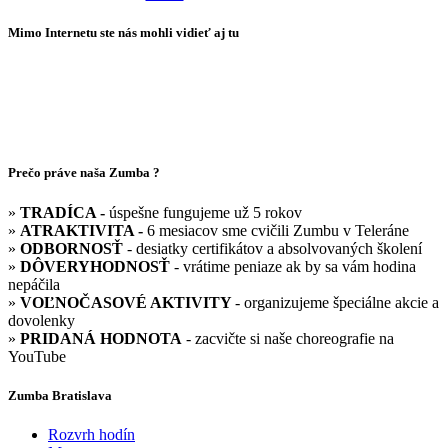
Mimo Internetu ste nás mohli vidieť aj tu
Prečo práve naša Zumba ?
»
TRADÍCA -
úspešne fungujeme už 5 rokov
»
ATRAKTIVITA -
6 mesiacov sme cvičili Zumbu v Teleráne
»
ODBORNOSŤ
- desiatky certifikátov a absolvovaných školení
»
DÔVERYHODNOSŤ
- vrátime peniaze ak by sa vám hodina
nepáčila
»
VOĽNOČASOVÉ AKTIVITY
- organizujeme špeciálne akcie a
dovolenky
»
PRIDANÁ HODNOTA
- zacvičte si naše choreografie na
YouTube
Zumba Bratislava
Rozvrh hodín