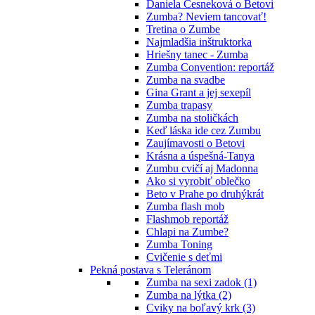
Daniela Česneková o Betovi
Zumba? Neviem tancovať!
Tretina o Zumbe
Najmladšia inštruktorka
Hriešny tanec - Zumba
Zumba Convention: reportáž
Zumba na svadbe
Gina Grant a jej sexepíl
Zumba trapasy
Zumba na stoličkách
Keď láska ide cez Zumbu
Zaujímavosti o Betovi
Krásna a úspešná-Tanya
Zumbu cvičí aj Madonna
Ako si vyrobiť oblečko
Beto v Prahe po druhýkrát
Zumba flash mob
Flashmob reportáž
Chlapi na Zumbe?
Zumba Toning
Cvičenie s deťmi
Pekná postava s Teleránom
Zumba na sexi zadok (1)
Zumba na lýtka (2)
Cviky na boľavý krk (3)