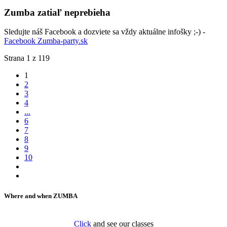
Zumba zatiaľ neprebieha
Sledujte náš Facebook a dozviete sa vždy aktuálne infošky ;-) -
Facebook Zumba-party.sk
Strana 1 z 119
1
2
3
4
...
6
7
8
9
10
Where and when ZUMBA
Click
and see our classes