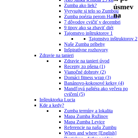
úsmev
Zumba ako liek?
Vyrysujte si telo so Zumbou
na
Zumba poézia perom Hanky
7 dôvodov cvičiť v decembri
9 tipov ako sa zbaviť diét
Tajomstvo inštruktorov 1
Tajomstvo inštruktorov 2
Naše Zumba príbehy
Inšpiratívne rozhovory
Zdravie na tanieri
Zdravie na tanieri úvod
Recepty zo pšena (1)
Vianočné dobroty (2)
Domáci fitness wrap (3)
Banánovo-kokosové keksy (4)
Mandľová paštéra ako večera po
cvičení (5)
Inštruktorka Lucia
Kde a kedy?
Zumba termíny a lokalita
Mapa Zumba Ružinov
Mapa Zumba Levice
Referencie na našu Zumbu
When and where [English]