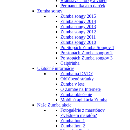
Bratislava - fotky a video
Permanentka ako darček
Zumba songy
Zumba songy 2015
Zumba songy 2014
Zumba songy 2013
Zumba songy 2012
Zumba songy 2011
Zumba songy 2010
Po Stopách Zumba Songov 1
Po stopách Zumba songov 2
Po stopách Zumba songov 3
Caipirinha
Užitočné informácie
Zumba na DVD?
Obľúbené stránky
Zumba v lete
O Zumbe na Internete
Zumba oblečenie
Mobilná aplikácia Zumba
Naše Zumba akcie
Fotogalérie z maratónov
Zvládnem maratón?
Zumbathon 1
Zumbathon 2