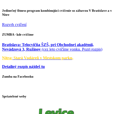
Jedinečný fitness program kombinujúci cvičenie so zábavou V Bratislave a v
Nitre
Rozvrh cvičení
ZUMBA - kde cvičíme
Bratislava:
Telocvičňa ŠZŠ, pri Obchodnej akadémii,
Nevädzová 3, Ružinov
(cez leto cvičíme vonku. Pozri rozpis)
Nitra:
Stará Vodáreň v Mestskom parku,
Detailný rozpis nájdeš tu
Zumba na Facebooku
Spriatelené weby