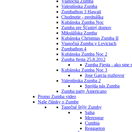
Vianočná Zumba
Valentínska Zumba
Zumbathon 3 Hawaii
Chudnutie - prednáška
Kubánska Zumba Noc
Zumba pre Šťastný domov
Mikulášska Zumba
Kubánska Christmas Zumba II
Vianočná Zumba v Leviciach
Zumbathon 4
Kubánska Zumba Noc 2
Zumba fiesta 25.8.2012
Zumba Fiesta - ako sme s
Kubánska Zumba Noc 3
Jose Garcia rozhovor
Valentínska Zumba 2
Spojila nás Zumba
Zumba party Americano
Promo Zumba video
Naše články o Zumbe
Tanečné štýly Zumby
Salsa
Merengue
Cumbia
Reggaeton