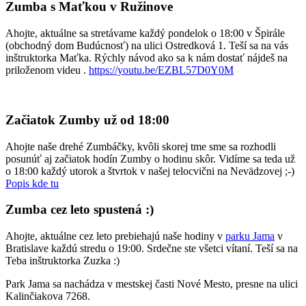
Zumba s Maťkou v Ružinove
Ahojte, aktuálne sa stretávame každý pondelok o 18:00 v Špirále
(obchodný dom Budúcnosť) na ulici Ostredková 1. Teší sa na vás
inštruktorka Maťka. Rýchly návod ako sa k nám dostať nájdeš na
priloženom videu .
https://youtu.be/EZBL57D0Y0M
Začiatok Zumby už od 18:00
Ahojte naše drehé Zumbáčky, kvôli skorej tme sme sa rozhodli
posunúť aj začiatok hodín Zumby o hodinu skôr. Vidíme sa teda už
o 18:00 každý utorok a štvrtok v našej telocvični na Nevädzovej ;-)
Popis kde tu
Zumba cez leto spustená :)
Ahojte, aktuálne cez leto prebiehajú naše hodiny v
parku Jama
v
Bratislave každú stredu o 19:00. Srdečne ste všetci vítaní. Teší sa na
Teba inštruktorka Zuzka :)
Park Jama sa nachádza v mestskej časti Nové Mesto, presne na ulici
Kalinčiakova 7268.