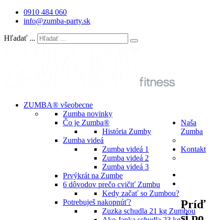
0910 484 060
info@zumba-party.sk
Hľadať ...
ZUMBA® všeobecne
Zumba novinky
Čo je Zumba®
Naša
História Zumby
Zumba
Zumba videá
Zumba videá 1
Kontakt
Zumba videá 2
Zumba videá 3
Prvýkrát na Zumbe
6 dôvodov prečo cvičiť Zumbu
Kedy začať so Zumbou?
Príď
Potrebuješ nakopnúť?
Zuzka schudla 21 kg Zumbou
si po
Ako Janka schudla 23 kg