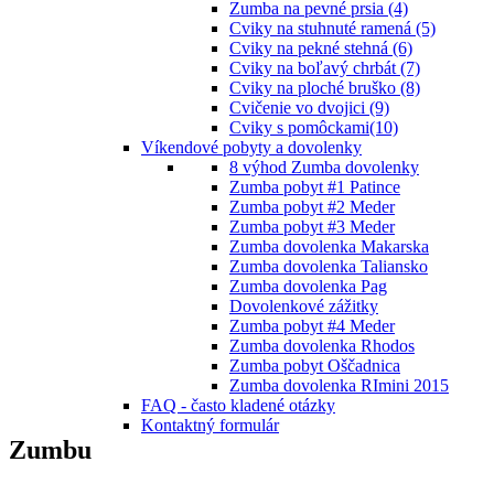
Zumba na pevné prsia (4)
Cviky na stuhnuté ramená (5)
Cviky na pekné stehná (6)
Cviky na boľavý chrbát (7)
Cviky na ploché bruško (8)
Cvičenie vo dvojici (9)
Cviky s pomôckami(10)
Víkendové pobyty a dovolenky
8 výhod Zumba dovolenky
Zumba pobyt #1 Patince
Zumba pobyt #2 Meder
Zumba pobyt #3 Meder
Zumba dovolenka Makarska
Zumba dovolenka Taliansko
Zumba dovolenka Pag
Dovolenkové zážitky
Zumba pobyt #4 Meder
Zumba dovolenka Rhodos
Zumba pobyt Oščadnica
Zumba dovolenka RImini 2015
FAQ - často kladené otázky
Kontaktný formulár
Zumbu