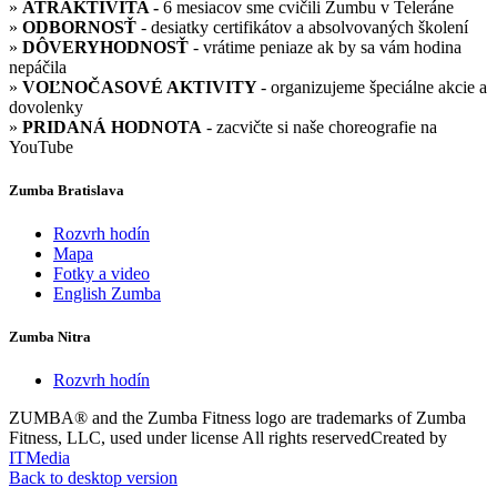
»
ATRAKTIVITA -
6 mesiacov sme cvičili Zumbu v Teleráne
»
ODBORNOSŤ
- desiatky certifikátov a absolvovaných školení
»
DÔVERYHODNOSŤ
- vrátime peniaze ak by sa vám hodina
nepáčila
»
VOĽNOČASOVÉ AKTIVITY
- organizujeme špeciálne akcie a
dovolenky
»
PRIDANÁ HODNOTA
- zacvičte si naše choreografie na
YouTube
Zumba Bratislava
Rozvrh hodín
Mapa
Fotky a video
English Zumba
Zumba Nitra
Rozvrh hodín
ZUMBA® and the Zumba Fitness logo are trademarks of Zumba
Fitness, LLC, used under license
All rights reserved
Created by
ITMedia
Back to desktop version