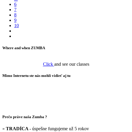
6
7
8
9
10
Where and when ZUMBA
Click
and see our classes
Mimo Internetu ste nás mohli vidieť aj tu
Prečo práve naša Zumba ?
»
TRADÍCA -
úspešne fungujeme už 5 rokov