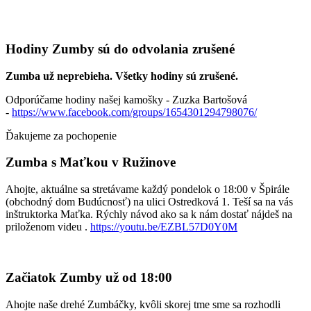
Hodiny Zumby sú do odvolania zrušené
Zumba už neprebieha. Všetky hodiny sú zrušené.
Odporúčame hodiny našej kamošky - Zuzka Bartošová
-
https://www.facebook.com/groups/1654301294798076/
Ďakujeme za pochopenie
Zumba s Maťkou v Ružinove
Ahojte, aktuálne sa stretávame každý pondelok o 18:00 v Špirále
(obchodný dom Budúcnosť) na ulici Ostredková 1. Teší sa na vás
inštruktorka Maťka. Rýchly návod ako sa k nám dostať nájdeš na
priloženom videu .
https://youtu.be/EZBL57D0Y0M
Začiatok Zumby už od 18:00
Ahojte naše drehé Zumbáčky, kvôli skorej tme sme sa rozhodli