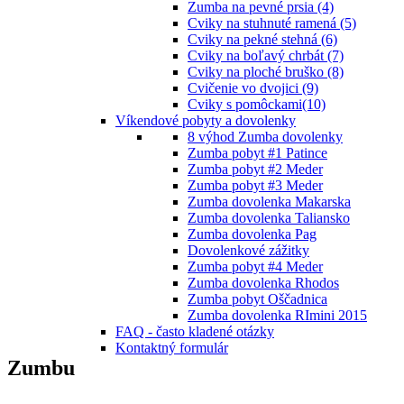
Zumba na pevné prsia (4)
Cviky na stuhnuté ramená (5)
Cviky na pekné stehná (6)
Cviky na boľavý chrbát (7)
Cviky na ploché bruško (8)
Cvičenie vo dvojici (9)
Cviky s pomôckami(10)
Víkendové pobyty a dovolenky
8 výhod Zumba dovolenky
Zumba pobyt #1 Patince
Zumba pobyt #2 Meder
Zumba pobyt #3 Meder
Zumba dovolenka Makarska
Zumba dovolenka Taliansko
Zumba dovolenka Pag
Dovolenkové zážitky
Zumba pobyt #4 Meder
Zumba dovolenka Rhodos
Zumba pobyt Oščadnica
Zumba dovolenka RImini 2015
FAQ - často kladené otázky
Kontaktný formulár
Zumbu