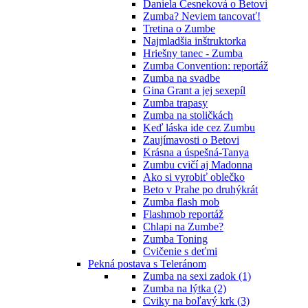
Daniela Česneková o Betovi
Zumba? Neviem tancovať!
Tretina o Zumbe
Najmladšia inštruktorka
Hriešny tanec - Zumba
Zumba Convention: reportáž
Zumba na svadbe
Gina Grant a jej sexepíl
Zumba trapasy
Zumba na stoličkách
Keď láska ide cez Zumbu
Zaujímavosti o Betovi
Krásna a úspešná-Tanya
Zumbu cvičí aj Madonna
Ako si vyrobiť oblečko
Beto v Prahe po druhýkrát
Zumba flash mob
Flashmob reportáž
Chlapi na Zumbe?
Zumba Toning
Cvičenie s deťmi
Pekná postava s Teleránom
Zumba na sexi zadok (1)
Zumba na lýtka (2)
Cviky na boľavý krk (3)