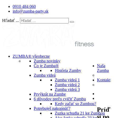
0910 484 060
info@zumba-party.sk
Hľadať ...
ZUMBA® všeobecne
Zumba novinky
Čo je Zumba®
Naša
História Zumby
Zumba
Zumba videá
Zumba videá 1
Kontakt
Zumba videá 2
Zumba videá 3
Prvýkrát na Zumbe
6 dôvodov prečo cvičiť Zumbu
Kedy začať so Zumbou?
Príď
Potrebuješ nakopnúť?
Zuzka schudla 21 kg Zumbou
si po
Ako Janka schudla 23 kg