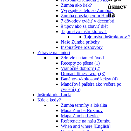
úsmev
Zumba ako liek?
Vyrysujte si telo so Zumbou
na
Zumba poézia perom Hanky
7 dôvodov cvičiť v decembri
9 tipov ako sa zbaviť diét
Tajomstvo inštruktorov 1
Tajomstvo inštruktorov 2
Naše Zumba príbehy
Inšpiratívne rozhovory
Zdravie na tanieri
Zdravie na tanieri úvod
Recepty zo pšena (1)
Vianočné dobroty (2)
Domáci fitness wrap (3)
Banánovo-kokosové keksy (4)
Mandľová paštéra ako večera po
cvičení (5)
Inštruktorka Lucia
Kde a kedy?
Zumba termíny a lokalita
Mapa Zumba Ružinov
Mapa Zumba Levice
Referencie na našu Zumbu
When and where [English]