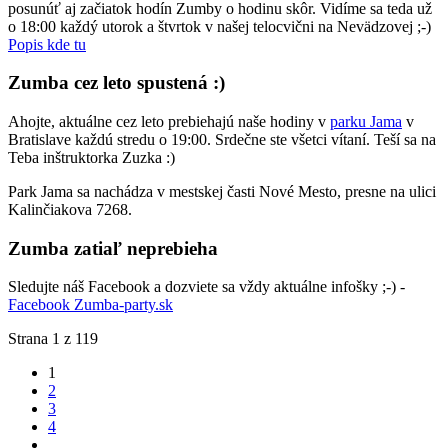
posunúť aj začiatok hodín Zumby o hodinu skôr. Vidíme sa teda už
o 18:00 každý utorok a štvrtok v našej telocvični na Nevädzovej ;-)
Popis kde tu
Zumba cez leto spustená :)
Ahojte, aktuálne cez leto prebiehajú naše hodiny v
parku Jama
v
Bratislave každú stredu o 19:00. Srdečne ste všetci vítaní. Teší sa na
Teba inštruktorka Zuzka :)
Park Jama sa nachádza v mestskej časti Nové Mesto, presne na ulici
Kalinčiakova 7268.
Zumba zatiaľ neprebieha
Sledujte náš Facebook a dozviete sa vždy aktuálne infošky ;-) -
Facebook Zumba-party.sk
Strana 1 z 119
1
2
3
4
...