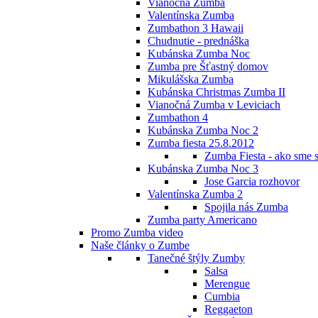
Vianočná Zumba
Valentínska Zumba
Zumbathon 3 Hawaii
Chudnutie - prednáška
Kubánska Zumba Noc
Zumba pre Šťastný domov
Mikulášska Zumba
Kubánska Christmas Zumba II
Vianočná Zumba v Leviciach
Zumbathon 4
Kubánska Zumba Noc 2
Zumba fiesta 25.8.2012
Zumba Fiesta - ako sme s
Kubánska Zumba Noc 3
Jose Garcia rozhovor
Valentínska Zumba 2
Spojila nás Zumba
Zumba party Americano
Promo Zumba video
Naše články o Zumbe
Tanečné štýly Zumby
Salsa
Merengue
Cumbia
Reggaeton