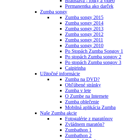
Bratislava - fotky a video
Permanentka ako darček
Zumba songy
Zumba songy 2015
Zumba songy 2014
Zumba songy 2013
Zumba songy 2012
Zumba songy 2011
Zumba songy 2010
Po Stopách Zumba Songov 1
Po stopách Zumba songov 2
Po stopách Zumba songov 3
Caipirinha
Užitočné informácie
Zumba na DVD?
Obľúbené stránky
Zumba v lete
O Zumbe na Internete
Zumba oblečenie
Mobilná aplikácia Zumba
Naše Zumba akcie
Fotogalérie z maratónov
Zvládnem maratón?
Zumbathon 1
Zumbathon 2