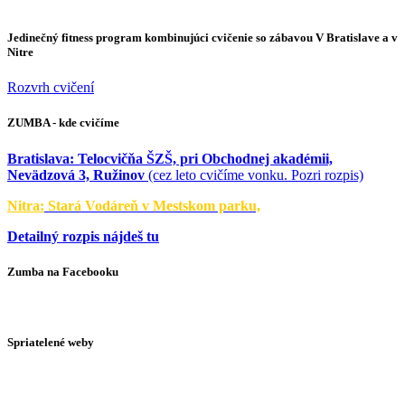
Jedinečný fitness program kombinujúci cvičenie so zábavou V Bratislave a v
Nitre
Rozvrh cvičení
ZUMBA - kde cvičíme
Bratislava:
Telocvičňa ŠZŠ, pri Obchodnej akadémii,
Nevädzová 3, Ružinov
(cez leto cvičíme vonku. Pozri rozpis)
Nitra:
Stará Vodáreň v Mestskom parku,
Detailný rozpis nájdeš tu
Zumba na Facebooku
Spriatelené weby