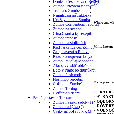
Daniela Česneková o Betovi
10
Zumba? Neviem tancovať!
Tretina o Zumbe
Najmladšia inštruktorka
Hriešny tanec - Zumba
Where and w
Zumba Convention: reportáž
Zumba na svadbe
Gina Grant a jej sexepíl
Zumba trapasy
Zumba na stoličkách
Mimo Internetu
Keď láska ide cez Zumbu
Zaujímavosti o Betovi
Krásna a úspešná-Tanya
Zumbu cvičí aj Madonna
Ako si vyrobiť oblečko
Beto v Prahe po druhýkrát
Zumba flash mob
Flashmob reportáž
Prečo práve 
Chlapi na Zumbe?
Zumba Toning
»
TRADÍC
Cvičenie s deťmi
»
ATRAKT
Pekná postava s Teleránom
»
ODBOR
Zumba na sexi zadok (1)
»
DÔVER
Zumba na lýtka (2)
»
VOĽNOČ
Cviky na boľavý krk (3)