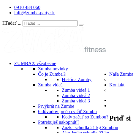
0910 484 060
info@zumba-party.sk
Hľadať ...
ZUMBA® všeobecne
Zumba novinky
Čo je Zumba®
Naša Zumb
História Zumby
Zumba videá
Kontakt
Zumba videá 1
Zumba videá 2
Zumba videá 3
Prvýkrát na Zumbe
6 dôvodov prečo cvičiť Zumbu
Príď s
Kedy začať so Zumbou?
Potrebuješ nakopnúť?
Zuzka schudla 21 kg Zumbou
Ako Janka schudla 23 kg