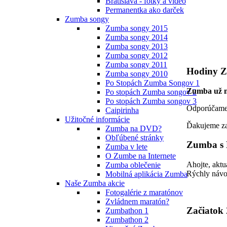
Bratislava - fotky a video
Permanentka ako darček
Zumba songy
Zumba songy 2015
Zumba songy 2014
Zumba songy 2013
Zumba songy 2012
Zumba songy 2011
Hodiny Z
Zumba songy 2010
Po Stopách Zumba Songov 1
Zumba už n
Po stopách Zumba songov 2
Po stopách Zumba songov 3
Odporúčame 
Caipirinha
Užitočné informácie
Ďakujeme za
Zumba na DVD?
Obľúbené stránky
Zumba s 
Zumba v lete
O Zumbe na Internete
Ahojte, aktu
Zumba oblečenie
Rýchly návo
Mobilná aplikácia Zumba
Naše Zumba akcie
Fotogalérie z maratónov
Zvládnem maratón?
Začiatok
Zumbathon 1
Zumbathon 2