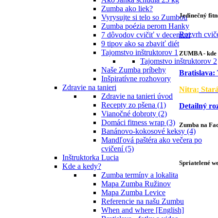
Zumba ako liek?
Jedinečný fit
Vyrysujte si telo so Zumbou
Zumba poézia perom Hanky
Rozvrh cvič
7 dôvodov cvičiť v decembri
9 tipov ako sa zbaviť diét
Tajomstvo inštruktorov 1
ZUMBA - kde 
Tajomstvo inštruktorov 2
Naše Zumba príbehy
Bratislava:
Inšpiratívne rozhovory
Zdravie na tanieri
Nitra:
Star
Zdravie na tanieri úvod
Recepty zo pšena (1)
Detailný ro
Vianočné dobroty (2)
Domáci fitness wrap (3)
Zumba na Fa
Banánovo-kokosové keksy (4)
Mandľová paštéra ako večera po
cvičení (5)
Inštruktorka Lucia
Spriatelené w
Kde a kedy?
Zumba termíny a lokalita
Mapa Zumba Ružinov
Mapa Zumba Levice
Referencie na našu Zumbu
When and where [English]