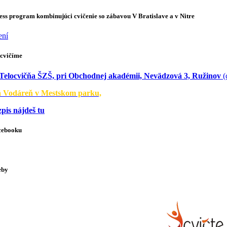
ness program kombinujúci cvičenie so zábavou V Bratislave a v Nitre
ení
cvičíme
Telocvičňa ŠZŠ, pri Obchodnej akadémii, Nevädzová 3, Ružinov
(
á Vodáreň v Mestskom parku,
zpis nájdeš tu
cebooku
eby