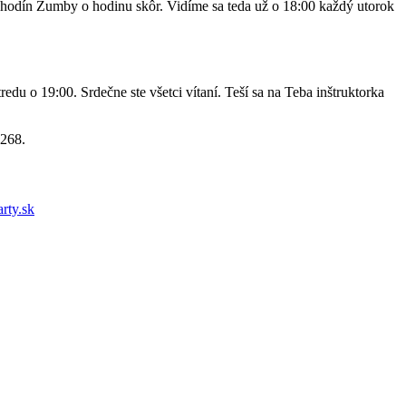
 hodín Zumby o hodinu skôr. Vidíme sa teda už o 18:00 každý utorok
redu o 19:00. Srdečne ste všetci vítaní. Teší sa na Teba inštruktorka
7268.
rty.sk