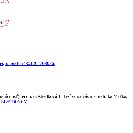
m/groups/1654301294798076/
dúcnosť) na ulici Ostredková 1. Teší sa na vás inštruktorka Maťka.
e/EZBL57D0Y0M