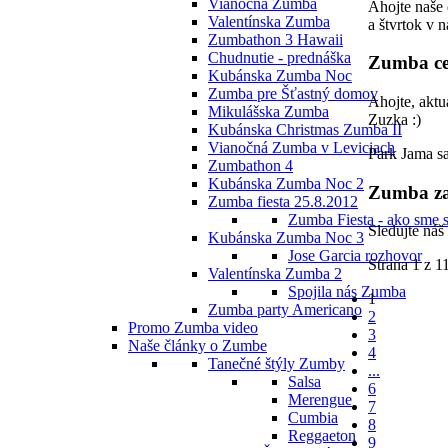
Vianočná Zumba
Ahojte naše 
Valentínska Zumba
a štvrtok v 
Zumbathon 3 Hawaii
Chudnutie - prednáška
Zumba cez
Kubánska Zumba Noc
Zumba pre Šťastný domov
Ahojte, aktu
Mikulášska Zumba
Zuzka :)
Kubánska Christmas Zumba II
Vianočná Zumba v Leviciach
Park Jama sa
Zumbathon 4
Kubánska Zumba Noc 2
Zumba za
Zumba fiesta 25.8.2012
Zumba Fiesta - ako sme s
Sledujte náš
Kubánska Zumba Noc 3
Jose Garcia rozhovor
Strana 1 z 1
Valentínska Zumba 2
Spojila nás Zumba
1
Zumba party Americano
2
Promo Zumba video
3
Naše články o Zumbe
4
Tanečné štýly Zumby
...
Salsa
6
Merengue
7
Cumbia
8
Reggaeton
9