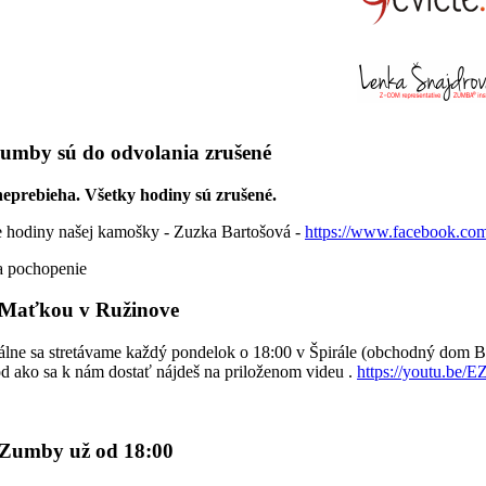
umby sú do odvolania zrušené
eprebieha. Všetky hodiny sú zrušené.
hodiny našej kamošky - Zuzka Bartošová -
https://www.facebook.co
 pochopenie
Maťkou v Ružinove
álne sa stretávame každý pondelok o 18:00 v Špirále (obchodný dom Bu
d ako sa k nám dostať nájdeš na priloženom videu .
https://youtu.b
 Zumby už od 18:00