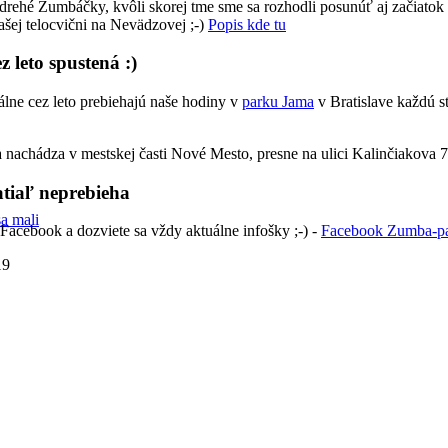
drehé Zumbáčky, kvôli skorej tme sme sa rozhodli posunúť aj začiatok
našej telocvični na Nevädzovej ;-)
Popis kde tu
 leto spustená :)
álne cez leto prebiehajú naše hodiny v
parku Jama
v Bratislave každú st
 nachádza v mestskej časti Nové Mesto, presne na ulici Kalinčiakova 
tiaľ neprebieha
a mali
 Facebook a dozviete sa vždy aktuálne infošky ;-) -
Facebook Zumba-pa
19