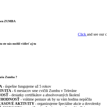
hen ZUMBA
Click
and see our c
 ste nás mohli vidieť aj tu
naša Zumba ?
A -
úspešne fungujeme už 5 rokov
IVITA -
6 mesiacov sme cvičili Zumbu v Teleráne
NOSŤ
- desiatky certifikátov a absolvovaných školení
YHODNOSŤ
- vrátime peniaze ak by sa vám hodina nepáčila
ASOVÉ AKTIVITY
- organizujeme špeciálne akcie a dovolenky