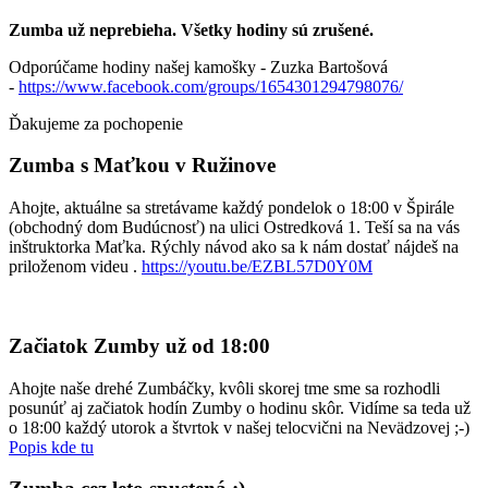
Zumba už neprebieha. Všetky hodiny sú zrušené.
Odporúčame hodiny našej kamošky - Zuzka Bartošová
-
https://www.facebook.com/groups/1654301294798076/
Ďakujeme za pochopenie
Zumba s Maťkou v Ružinove
Ahojte, aktuálne sa stretávame každý pondelok o 18:00 v Špirále
(obchodný dom Budúcnosť) na ulici Ostredková 1. Teší sa na vás
inštruktorka Maťka. Rýchly návod ako sa k nám dostať nájdeš na
priloženom videu .
https://youtu.be/EZBL57D0Y0M
Začiatok Zumby už od 18:00
Ahojte naše drehé Zumbáčky, kvôli skorej tme sme sa rozhodli
posunúť aj začiatok hodín Zumby o hodinu skôr. Vidíme sa teda už
o 18:00 každý utorok a štvrtok v našej telocvični na Nevädzovej ;-)
Popis kde tu