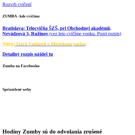
Rozvrh cvičení
ZUMBA - kde cvičíme
Bratislava:
Telocvičňa ŠZŠ, pri Obchodnej akadémii,
Nevädzová 3, Ružinov
(cez leto cvičíme vonku. Pozri rozpis)
Nitra:
Stará Vodáreň v Mestskom parku,
Detailný rozpis nájdeš tu
Zumba na Facebooku
Spriatelené weby
Hodiny Zumby sú do odvolania zrušené