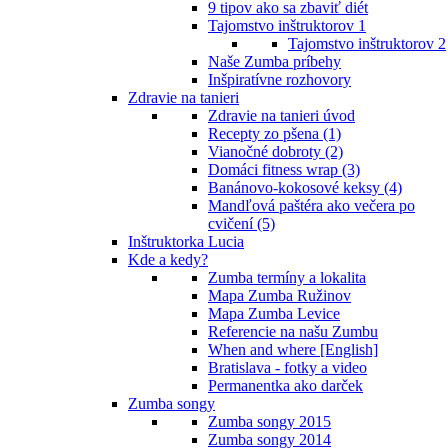
9 tipov ako sa zbaviť diét
Tajomstvo inštruktorov 1
Tajomstvo inštruktorov 2
Naše Zumba príbehy
Inšpiratívne rozhovory
Zdravie na tanieri
Zdravie na tanieri úvod
Recepty zo pšena (1)
Vianočné dobroty (2)
Domáci fitness wrap (3)
Banánovo-kokosové keksy (4)
Mandľová paštéra ako večera po
cvičení (5)
Inštruktorka Lucia
Kde a kedy?
Zumba termíny a lokalita
Mapa Zumba Ružinov
Mapa Zumba Levice
Referencie na našu Zumbu
When and where [English]
Bratislava - fotky a video
Permanentka ako darček
Zumba songy
Zumba songy 2015
Zumba songy 2014