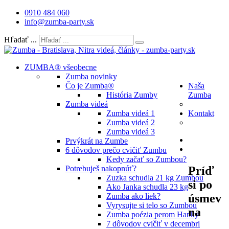
0910 484 060
info@zumba-party.sk
Hľadať ...
ZUMBA® všeobecne
Zumba novinky
Čo je Zumba®
Naša
História Zumby
Zumba
Zumba videá
Zumba videá 1
Kontakt
Zumba videá 2
Zumba videá 3
Prvýkrát na Zumbe
6 dôvodov prečo cvičiť Zumbu
Kedy začať so Zumbou?
Príď
Potrebuješ nakopnúť?
Zuzka schudla 21 kg Zumbou
si po
Ako Janka schudla 23 kg
úsmev
Zumba ako liek?
Vyrysujte si telo so Zumbou
na
Zumba poézia perom Hanky
7 dôvodov cvičiť v decembri