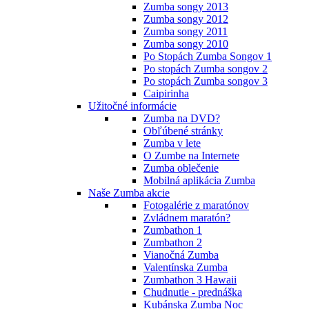
Zumba songy 2013
Zumba songy 2012
Zumba songy 2011
Zumba songy 2010
Po Stopách Zumba Songov 1
Po stopách Zumba songov 2
Po stopách Zumba songov 3
Caipirinha
Užitočné informácie
Zumba na DVD?
Obľúbené stránky
Zumba v lete
O Zumbe na Internete
Zumba oblečenie
Mobilná aplikácia Zumba
Naše Zumba akcie
Fotogalérie z maratónov
Zvládnem maratón?
Zumbathon 1
Zumbathon 2
Vianočná Zumba
Valentínska Zumba
Zumbathon 3 Hawaii
Chudnutie - prednáška
Kubánska Zumba Noc