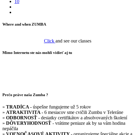
10
Where and when ZUMBA
Click
and see our classes
Mimo Internetu ste nás mohli vidieť aj tu
Prečo práve naša Zumba ?
»
TRADÍCA -
úspešne fungujeme už 5 rokov
»
ATRAKTIVITA -
6 mesiacov sme cvičili Zumbu v Teleráne
»
ODBORNOSŤ
- desiatky certifikátov a absolvovaných školení
»
DÔVERYHODNOSŤ
- vrátime peniaze ak by sa vám hodina
nepáčila
»
VOĽNOČASOVÉ AKTIVITY
- organizujeme špeciálne akcie a