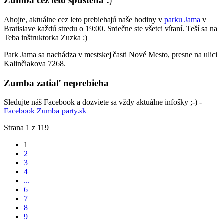
Zumba cez leto spustená :)
Ahojte, aktuálne cez leto prebiehajú naše hodiny v
parku Jama
v
Bratislave každú stredu o 19:00. Srdečne ste všetci vítaní. Teší sa na
Teba inštruktorka Zuzka :)
Park Jama sa nachádza v mestskej časti Nové Mesto, presne na ulici
Kalinčiakova 7268.
Zumba zatiaľ neprebieha
Sledujte náš Facebook a dozviete sa vždy aktuálne infošky ;-) -
Facebook Zumba-party.sk
Strana 1 z 119
1
2
3
4
...
6
7
8
9