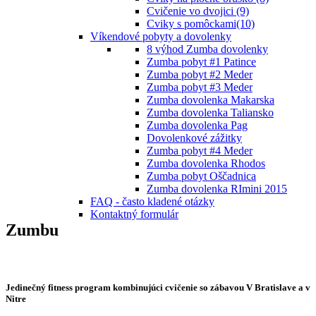
Cvičenie vo dvojici (9)
Cviky s pomôckami(10)
Víkendové pobyty a dovolenky
8 výhod Zumba dovolenky
Zumba pobyt #1 Patince
Zumba pobyt #2 Meder
Zumba pobyt #3 Meder
Zumba dovolenka Makarska
Zumba dovolenka Taliansko
Zumba dovolenka Pag
Dovolenkové zážitky
Zumba pobyt #4 Meder
Zumba dovolenka Rhodos
Zumba pobyt Oščadnica
Zumba dovolenka RImini 2015
FAQ - často kladené otázky
Kontaktný formulár
Zumbu
Jedinečný fitness program kombinujúci cvičenie so zábavou V Bratislave a v
Nitre