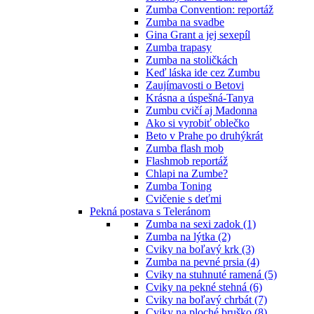
Zumba Convention: reportáž
Zumba na svadbe
Gina Grant a jej sexepíl
Zumba trapasy
Zumba na stoličkách
Keď láska ide cez Zumbu
Zaujímavosti o Betovi
Krásna a úspešná-Tanya
Zumbu cvičí aj Madonna
Ako si vyrobiť oblečko
Beto v Prahe po druhýkrát
Zumba flash mob
Flashmob reportáž
Chlapi na Zumbe?
Zumba Toning
Cvičenie s deťmi
Pekná postava s Teleránom
Zumba na sexi zadok (1)
Zumba na lýtka (2)
Cviky na boľavý krk (3)
Zumba na pevné prsia (4)
Cviky na stuhnuté ramená (5)
Cviky na pekné stehná (6)
Cviky na boľavý chrbát (7)
Cviky na ploché bruško (8)