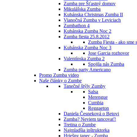
Zumba pre Šťastný domov
Mikulášska Zumba
Kubánska Christmas Zumba II
Vianočná Zumba v Leviciach
Zumbathon 4
Kubánska Zumba Noc 2
Zumba fiesta 25.8.2012
Zumba Fiesta - ako sme s
Kubánska Zumba Noc 3
Jose Garcia rozhovor
Valentínska Zumba 2
Spojila nás Zumba
Zumba party Americano
Promo Zumba video
Naše články o Zumbe
Tanečné štýly Zumby
Salsa
Merengue
Cumbia
Reggaeton
Daniela Česneková o Betovi
Zumba? Neviem tancovať!
Tretina o Zumbe
Najmladšia inštruktorka
Hriešny tanec - Zumba