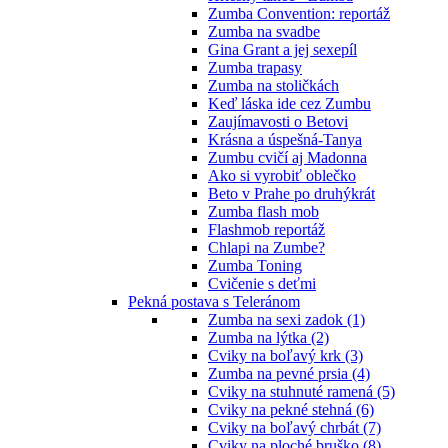
Zumba Convention: reportáž
Zumba na svadbe
Gina Grant a jej sexepíl
Zumba trapasy
Zumba na stoličkách
Keď láska ide cez Zumbu
Zaujímavosti o Betovi
Krásna a úspešná-Tanya
Zumbu cvičí aj Madonna
Ako si vyrobiť oblečko
Beto v Prahe po druhýkrát
Zumba flash mob
Flashmob reportáž
Chlapi na Zumbe?
Zumba Toning
Cvičenie s deťmi
Pekná postava s Teleránom
Zumba na sexi zadok (1)
Zumba na lýtka (2)
Cviky na boľavý krk (3)
Zumba na pevné prsia (4)
Cviky na stuhnuté ramená (5)
Cviky na pekné stehná (6)
Cviky na boľavý chrbát (7)
Cviky na ploché bruško (8)