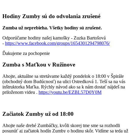
Hodiny Zumby sú do odvolania zrušené
Zumba už neprebieha. Všetky hodiny sú zrušené.
Odporúčame hodiny našej kamošky - Zuzka Bartošová
-
https://www.facebook.com/groups/1654301294798076/
Ďakujeme za pochopenie
Zumba s Maťkou v Ružinove
Ahojte, aktuálne sa stretávame každý pondelok o 18:00 v Špirále
(obchodný dom Budúcnosť) na ulici Ostredková 1. Teší sa na vás
inštruktorka Maťka. Rýchly návod ako sa k nám dostať nájdeš na
priloženom videu .
https://youtu.be/EZBL57D0Y0M
Začiatok Zumby už od 18:00
Ahojte naše drehé Zumbáčky, kvôli skorej tme sme sa rozhodli
posunúť aj začiatok hodín Zumby o hodinu skôr. Vidíme sa teda už