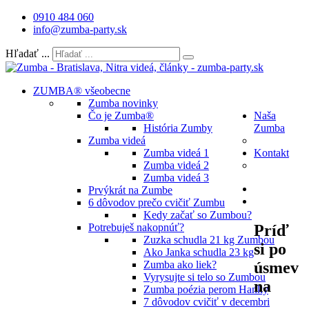
0910 484 060
info@zumba-party.sk
Hľadať ...
ZUMBA® všeobecne
Zumba novinky
Čo je Zumba®
Naša
História Zumby
Zumba
Zumba videá
Zumba videá 1
Kontakt
Zumba videá 2
Zumba videá 3
Prvýkrát na Zumbe
6 dôvodov prečo cvičiť Zumbu
Kedy začať so Zumbou?
Príď
Potrebuješ nakopnúť?
Zuzka schudla 21 kg Zumbou
si po
Ako Janka schudla 23 kg
úsmev
Zumba ako liek?
Vyrysujte si telo so Zumbou
na
Zumba poézia perom Hanky
7 dôvodov cvičiť v decembri