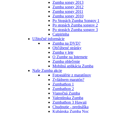
Zumba songy 2013
Zumba songy 2012
Zumba songy 2011
Zumba songy 2010
Po Stopách Zumba Songov 1
Po stopách Zumba songov 2
Po stopách Zumba songov 3
Caipirinha
Užitočné informácie
Zumba na DVD?
Obľúbené stránky
Zumba v lete
O Zumbe na Internete
Zumba oblečenie
Mobilná aplikácia Zumba
Naše Zumba akcie
Fotogalérie z maratónov
Zvládnem maratón?
Zumbathon 1
Zumbathon 2
Vianočná Zumba
Valentínska Zumba
Zumbathon 3 Hawaii
Chudnutie - prednáška
Kubánska Zumba Noc