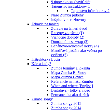
9 tipov ako sa zbaviť diét
Tajomstvo inštruktorov 1
Tajomstvo inštruktorov 2
Naše Zumba príbehy
Inšpiratívne rozhovory
Zdravie na tanieri
Zdravie na tanieri úvod
Recepty zo pšena (1)
Vianočné dobroty (2)
Domáci fitness wrap (3)
Banánovo-kokosové keksy (4)
Mandľová paštéra ako večera po
cvičení (5)
Inštruktorka Lucia
Kde a kedy?
Zumba termíny a lokalita
Mapa Zumba Ružinov
Mapa Zumba Levice
Referencie na našu Zumbu
When and where [English]
Bratislava - fotky a video
Permanentka ako darček
Zumba songy
Zumba songy 2015
Zumba songy 2014