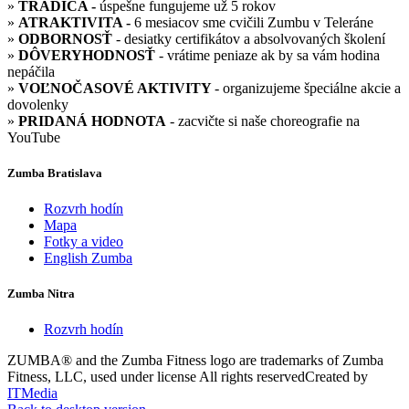
»
TRADÍCA -
úspešne fungujeme už 5 rokov
»
ATRAKTIVITA -
6 mesiacov sme cvičili Zumbu v Teleráne
»
ODBORNOSŤ
- desiatky certifikátov a absolvovaných školení
»
DÔVERYHODNOSŤ
- vrátime peniaze ak by sa vám hodina
nepáčila
»
VOĽNOČASOVÉ AKTIVITY
- organizujeme špeciálne akcie a
dovolenky
»
PRIDANÁ HODNOTA
- zacvičte si naše choreografie na
YouTube
Zumba Bratislava
Rozvrh hodín
Mapa
Fotky a video
English Zumba
Zumba Nitra
Rozvrh hodín
ZUMBA® and the Zumba Fitness logo are trademarks of Zumba
Fitness, LLC, used under license
All rights reserved
Created by
ITMedia