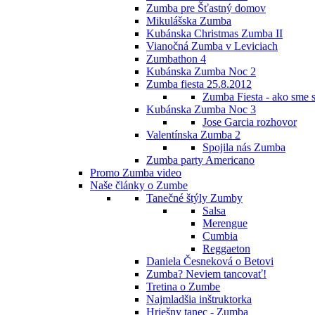
Zumba pre Šťastný domov
Mikulášska Zumba
Kubánska Christmas Zumba II
Vianočná Zumba v Leviciach
Zumbathon 4
Kubánska Zumba Noc 2
Zumba fiesta 25.8.2012
Zumba Fiesta - ako sme s
Kubánska Zumba Noc 3
Jose Garcia rozhovor
Valentínska Zumba 2
Spojila nás Zumba
Zumba party Americano
Promo Zumba video
Naše články o Zumbe
Tanečné štýly Zumby
Salsa
Merengue
Cumbia
Reggaeton
Daniela Česneková o Betovi
Zumba? Neviem tancovať!
Tretina o Zumbe
Najmladšia inštruktorka
Hriešny tanec - Zumba