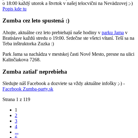
o 18:00 každý utorok a štvrtok v našej telocvični na Nevädzovej ;-)
Popis kde tu
Zumba cez leto spustená :)
Ahojte, aktuálne cez leto prebiehajú naše hodiny v
parku Jama
v
Bratislave každú stredu o 19:00. Srdečne ste všetci vítaní. Teší sa na
Teba inštruktorka Zuzka :)
Park Jama sa nachádza v mestskej časti Nové Mesto, presne na ulici
Kalinčiakova 7268.
Zumba zatiaľ neprebieha
Sledujte náš Facebook a dozviete sa vždy aktuálne infošky ;-) -
Facebook Zumba-party.sk
Strana 1 z 119
1
2
3
4
...
6