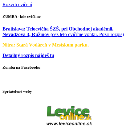
Rozvrh cvičení
ZUMBA - kde cvičíme
Bratislava:
Telocvičňa ŠZŠ, pri Obchodnej akadémii,
Nevädzová 3, Ružinov
(cez leto cvičíme vonku. Pozri rozpis)
Nitra:
Stará Vodáreň v Mestskom parku,
Detailný rozpis nájdeš tu
Zumba na Facebooku
Spriatelené weby