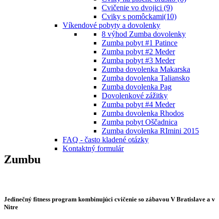
Cvičenie vo dvojici (9)
Cviky s pomôckami(10)
Víkendové pobyty a dovolenky
8 výhod Zumba dovolenky
Zumba pobyt #1 Patince
Zumba pobyt #2 Meder
Zumba pobyt #3 Meder
Zumba dovolenka Makarska
Zumba dovolenka Taliansko
Zumba dovolenka Pag
Dovolenkové zážitky
Zumba pobyt #4 Meder
Zumba dovolenka Rhodos
Zumba pobyt Oščadnica
Zumba dovolenka RImini 2015
FAQ - často kladené otázky
Kontaktný formulár
Zumbu
Jedinečný fitness program kombinujúci cvičenie so zábavou V Bratislave a v
Nitre