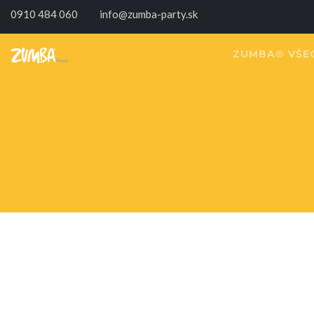
0910 484 060
info@zumba-party.sk
ZUMBA® VŠE
Zumba novi
Čo je Zumb
Zumba vide
Prvýkrát na
6 dôvodov p
Potrebuješ 