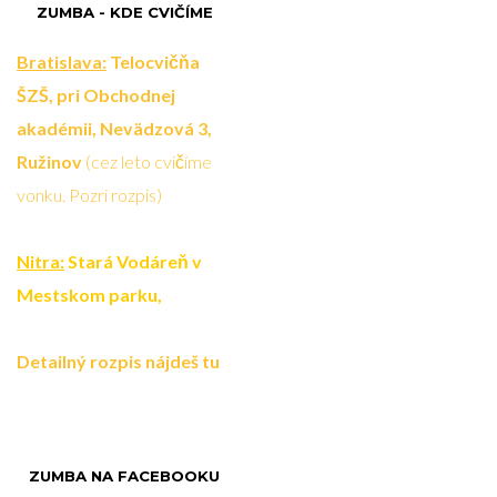
ZUMBA - KDE CVIČÍME
Zumba už neprebieha. Všetk
Bratislava:
Telocvičňa
ŠZŠ, pri Obchodnej
akadémii, Nevädzová 3,
Ružinov
(cez leto cvičíme
vonku. Pozri rozpis)
Nitra:
Stará Vodáreň v
Mestskom parku,
Detailný rozpis nájdeš tu
https://youtu.be/EZBL57D
ZUMBA NA FACEBOOKU