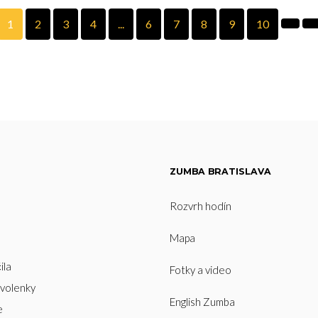
1
2
3
4
...
6
7
8
9
10
ZUMBA BRATISLAVA
Rozvrh hodín
Mapa
ila
Fotky a video
ovolenky
English Zumba
e