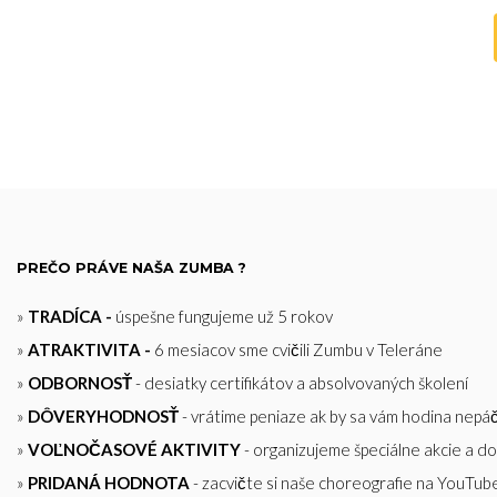
PREČO PRÁVE NAŠA ZUMBA ?
»
TRADÍCA -
úspešne fungujeme už 5 rokov
»
ATRAKTIVITA -
6 mesiacov sme cvičili Zumbu v Teleráne
»
ODBORNOSŤ
- desiatky certifikátov a absolvovaných školení
»
DÔVERYHODNOSŤ
- vrátime peniaze ak by sa vám hodina nepáč
»
VOĽNOČASOVÉ AKTIVITY
- organizujeme špeciálne akcie a d
»
PRIDANÁ HODNOTA
- zacvičte si naše choreografie na YouTub