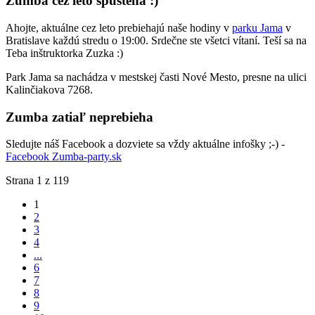
Zumba cez leto spustená :)
Ahojte, aktuálne cez leto prebiehajú naše hodiny v
parku Jama
v
Bratislave každú stredu o 19:00. Srdečne ste všetci vítaní. Teší sa na
Teba inštruktorka Zuzka :)
Park Jama sa nachádza v mestskej časti Nové Mesto, presne na ulici
Kalinčiakova 7268.
Zumba zatiaľ neprebieha
Sledujte náš Facebook a dozviete sa vždy aktuálne infošky ;-) -
Facebook Zumba-party.sk
Strana 1 z 119
1
2
3
4
...
6
7
8
9