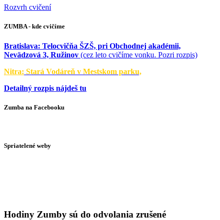
Rozvrh cvičení
ZUMBA - kde cvičíme
Bratislava:
Telocvičňa ŠZŠ, pri Obchodnej akadémii,
Nevädzová 3, Ružinov
(cez leto cvičíme vonku. Pozri rozpis)
Nitra:
Stará Vodáreň v Mestskom parku,
Detailný rozpis nájdeš tu
Zumba na Facebooku
Spriatelené weby
Hodiny Zumby sú do odvolania zrušené