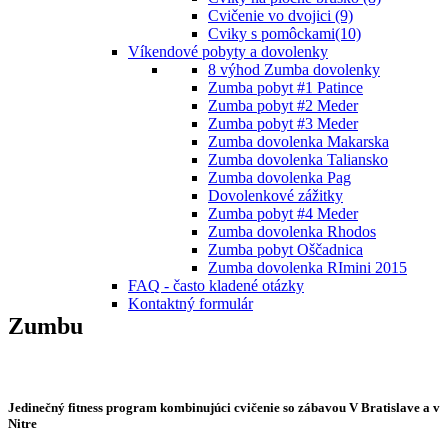
Cvičenie vo dvojici (9)
Cviky s pomôckami(10)
Víkendové pobyty a dovolenky
8 výhod Zumba dovolenky
Zumba pobyt #1 Patince
Zumba pobyt #2 Meder
Zumba pobyt #3 Meder
Zumba dovolenka Makarska
Zumba dovolenka Taliansko
Zumba dovolenka Pag
Dovolenkové zážitky
Zumba pobyt #4 Meder
Zumba dovolenka Rhodos
Zumba pobyt Oščadnica
Zumba dovolenka RImini 2015
FAQ - často kladené otázky
Kontaktný formulár
Zumbu
Jedinečný fitness program kombinujúci cvičenie so zábavou V Bratislave a v
Nitre