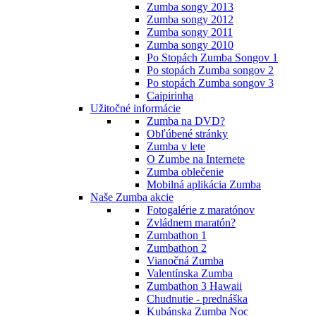
Zumba songy 2013
Zumba songy 2012
Zumba songy 2011
Zumba songy 2010
Po Stopách Zumba Songov 1
Po stopách Zumba songov 2
Po stopách Zumba songov 3
Caipirinha
Užitočné informácie
Zumba na DVD?
Obľúbené stránky
Zumba v lete
O Zumbe na Internete
Zumba oblečenie
Mobilná aplikácia Zumba
Naše Zumba akcie
Fotogalérie z maratónov
Zvládnem maratón?
Zumbathon 1
Zumbathon 2
Vianočná Zumba
Valentínska Zumba
Zumbathon 3 Hawaii
Chudnutie - prednáška
Kubánska Zumba Noc