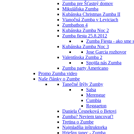
Zumba pre Šťastný domov
Mikulášska Zumba
Kubánska Christmas Zumba II
Vianočná Zumba v Leviciach
Zumbathon 4
Kubánska Zumba Noc 2
Zumba fiesta 25.8.2012
Zumba Fiesta - ako sme s
Kubánska Zumba Noc 3
Jose Garcia rozhovor
Valentínska Zumba 2
Spojila nás Zumba
Zumba party Americano
Promo Zumba video
Naše články o Zumbe
Tanečné štýly Zumby
Salsa
Merengue
Cumbia
Reggaeton
Daniela Česneková o Betovi
Zumba? Neviem tancovať!
Tretina o Zumbe
Najmladšia inštruktorka
Hriešny tanec - Zumba