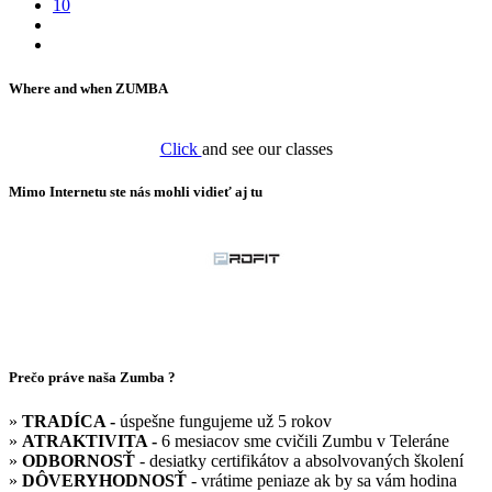
10
Where and when ZUMBA
Click
and see our classes
Mimo Internetu ste nás mohli vidieť aj tu
Prečo práve naša Zumba ?
»
TRADÍCA -
úspešne fungujeme už 5 rokov
»
ATRAKTIVITA -
6 mesiacov sme cvičili Zumbu v Teleráne
»
ODBORNOSŤ
- desiatky certifikátov a absolvovaných školení
»
DÔVERYHODNOSŤ
- vrátime peniaze ak by sa vám hodina