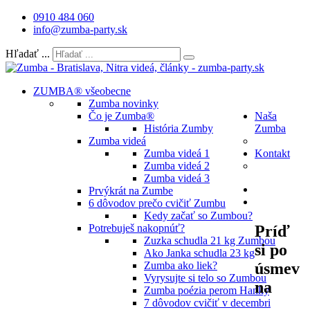
0910 484 060
info@zumba-party.sk
Hľadať ...
ZUMBA® všeobecne
Zumba novinky
Čo je Zumba®
Naša
História Zumby
Zumba
Zumba videá
Zumba videá 1
Kontakt
Zumba videá 2
Zumba videá 3
Prvýkrát na Zumbe
6 dôvodov prečo cvičiť Zumbu
Kedy začať so Zumbou?
Príď
Potrebuješ nakopnúť?
Zuzka schudla 21 kg Zumbou
si po
Ako Janka schudla 23 kg
úsmev
Zumba ako liek?
Vyrysujte si telo so Zumbou
na
Zumba poézia perom Hanky
7 dôvodov cvičiť v decembri