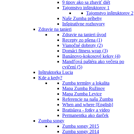
9 tipov ako sa zbaviť diét
Tajomstvo inštruktorov 1
Tajomstvo inštruktorov 2
Naše Zumba príbehy
Inšpiratívne rozhovory
Zdravie na tanieri
Zdravie na tanieri úvod
Recepty zo pšena (1)
Vianočné dobroty (2)
Domáci fitness wrap (3)
Banánovo-kokosové keksy (4)
Mandľová paštéra ako večera po
cvičení (5)
Inštruktorka Lucia
Kde a kedy?
Zumba termíny a lokalita
Mapa Zumba Ružinov
Mapa Zumba Levice
Referencie na našu Zumbu
When and where [English]
Bratislava - fotky a video
Permanentka ako darček
Zumba songy
Zumba songy 2015
Zumba songy 2014