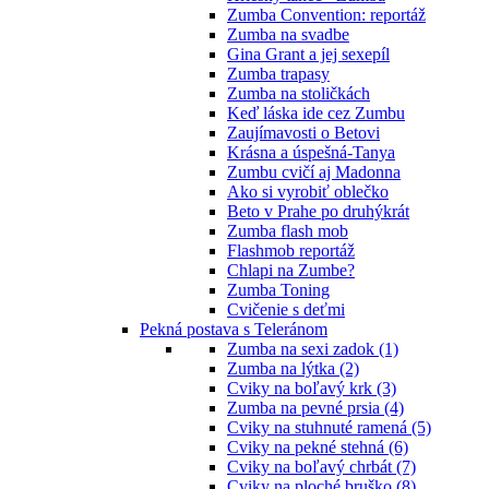
Zumba Convention: reportáž
Zumba na svadbe
Gina Grant a jej sexepíl
Zumba trapasy
Zumba na stoličkách
Keď láska ide cez Zumbu
Zaujímavosti o Betovi
Krásna a úspešná-Tanya
Zumbu cvičí aj Madonna
Ako si vyrobiť oblečko
Beto v Prahe po druhýkrát
Zumba flash mob
Flashmob reportáž
Chlapi na Zumbe?
Zumba Toning
Cvičenie s deťmi
Pekná postava s Teleránom
Zumba na sexi zadok (1)
Zumba na lýtka (2)
Cviky na boľavý krk (3)
Zumba na pevné prsia (4)
Cviky na stuhnuté ramená (5)
Cviky na pekné stehná (6)
Cviky na boľavý chrbát (7)
Cviky na ploché bruško (8)