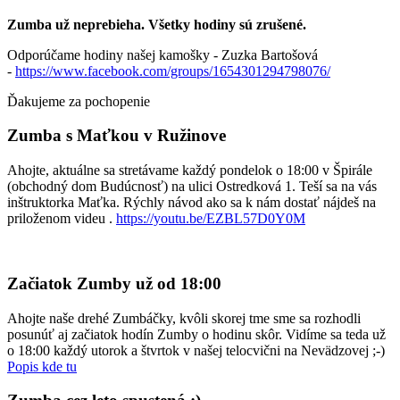
Zumba už neprebieha. Všetky hodiny sú zrušené.
Odporúčame hodiny našej kamošky - Zuzka Bartošová
-
https://www.facebook.com/groups/1654301294798076/
Ďakujeme za pochopenie
Zumba s Maťkou v Ružinove
Ahojte, aktuálne sa stretávame každý pondelok o 18:00 v Špirále
(obchodný dom Budúcnosť) na ulici Ostredková 1. Teší sa na vás
inštruktorka Maťka. Rýchly návod ako sa k nám dostať nájdeš na
priloženom videu .
https://youtu.be/EZBL57D0Y0M
Začiatok Zumby už od 18:00
Ahojte naše drehé Zumbáčky, kvôli skorej tme sme sa rozhodli
posunúť aj začiatok hodín Zumby o hodinu skôr. Vidíme sa teda už
o 18:00 každý utorok a štvrtok v našej telocvični na Nevädzovej ;-)
Popis kde tu