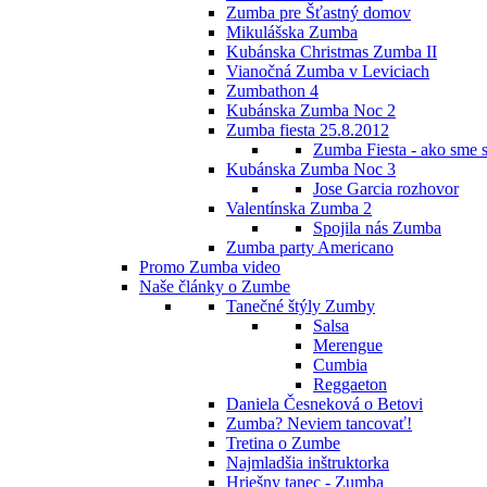
Zumba pre Šťastný domov
Mikulášska Zumba
Kubánska Christmas Zumba II
Vianočná Zumba v Leviciach
Zumbathon 4
Kubánska Zumba Noc 2
Zumba fiesta 25.8.2012
Zumba Fiesta - ako sme s
Kubánska Zumba Noc 3
Jose Garcia rozhovor
Valentínska Zumba 2
Spojila nás Zumba
Zumba party Americano
Promo Zumba video
Naše články o Zumbe
Tanečné štýly Zumby
Salsa
Merengue
Cumbia
Reggaeton
Daniela Česneková o Betovi
Zumba? Neviem tancovať!
Tretina o Zumbe
Najmladšia inštruktorka
Hriešny tanec - Zumba