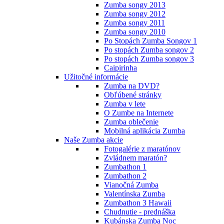
Zumba songy 2013
Zumba songy 2012
Zumba songy 2011
Zumba songy 2010
Po Stopách Zumba Songov 1
Po stopách Zumba songov 2
Po stopách Zumba songov 3
Caipirinha
Užitočné informácie
Zumba na DVD?
Obľúbené stránky
Zumba v lete
O Zumbe na Internete
Zumba oblečenie
Mobilná aplikácia Zumba
Naše Zumba akcie
Fotogalérie z maratónov
Zvládnem maratón?
Zumbathon 1
Zumbathon 2
Vianočná Zumba
Valentínska Zumba
Zumbathon 3 Hawaii
Chudnutie - prednáška
Kubánska Zumba Noc