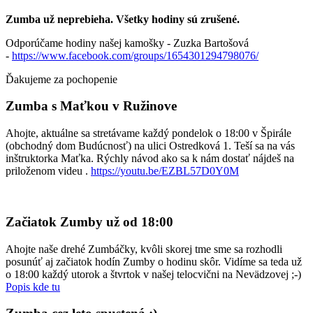
Zumba už neprebieha. Všetky hodiny sú zrušené.
Odporúčame hodiny našej kamošky - Zuzka Bartošová
-
https://www.facebook.com/groups/1654301294798076/
Ďakujeme za pochopenie
Zumba s Maťkou v Ružinove
Ahojte, aktuálne sa stretávame každý pondelok o 18:00 v Špirále
(obchodný dom Budúcnosť) na ulici Ostredková 1. Teší sa na vás
inštruktorka Maťka. Rýchly návod ako sa k nám dostať nájdeš na
priloženom videu .
https://youtu.be/EZBL57D0Y0M
Začiatok Zumby už od 18:00
Ahojte naše drehé Zumbáčky, kvôli skorej tme sme sa rozhodli
posunúť aj začiatok hodín Zumby o hodinu skôr. Vidíme sa teda už
o 18:00 každý utorok a štvrtok v našej telocvični na Nevädzovej ;-)
Popis kde tu