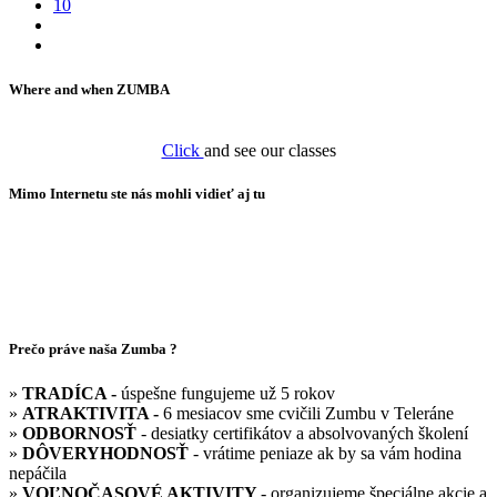
10
Where and when ZUMBA
Click
and see our classes
Mimo Internetu ste nás mohli vidieť aj tu
Prečo práve naša Zumba ?
»
TRADÍCA -
úspešne fungujeme už 5 rokov
»
ATRAKTIVITA -
6 mesiacov sme cvičili Zumbu v Teleráne
»
ODBORNOSŤ
- desiatky certifikátov a absolvovaných školení
»
DÔVERYHODNOSŤ
- vrátime peniaze ak by sa vám hodina
nepáčila
»
VOĽNOČASOVÉ AKTIVITY
- organizujeme špeciálne akcie a