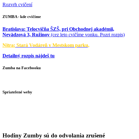
Rozvrh cvičení
ZUMBA - kde cvičíme
Bratislava:
Telocvičňa ŠZŠ, pri Obchodnej akadémii,
Nevädzová 3, Ružinov
(cez leto cvičíme vonku. Pozri rozpis)
Nitra:
Stará Vodáreň v Mestskom parku,
Detailný rozpis nájdeš tu
Zumba na Facebooku
Spriatelené weby
Hodiny Zumby sú do odvolania zrušené