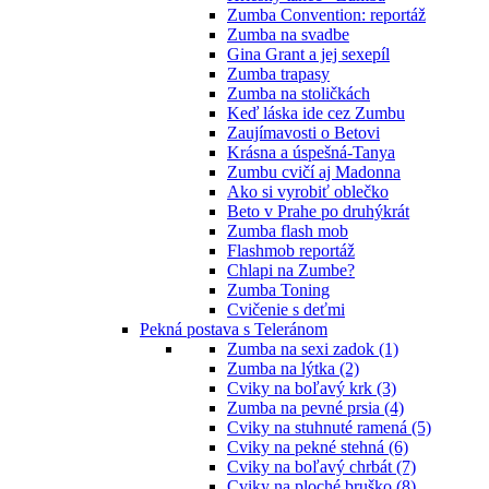
Zumba Convention: reportáž
Zumba na svadbe
Gina Grant a jej sexepíl
Zumba trapasy
Zumba na stoličkách
Keď láska ide cez Zumbu
Zaujímavosti o Betovi
Krásna a úspešná-Tanya
Zumbu cvičí aj Madonna
Ako si vyrobiť oblečko
Beto v Prahe po druhýkrát
Zumba flash mob
Flashmob reportáž
Chlapi na Zumbe?
Zumba Toning
Cvičenie s deťmi
Pekná postava s Teleránom
Zumba na sexi zadok (1)
Zumba na lýtka (2)
Cviky na boľavý krk (3)
Zumba na pevné prsia (4)
Cviky na stuhnuté ramená (5)
Cviky na pekné stehná (6)
Cviky na boľavý chrbát (7)
Cviky na ploché bruško (8)