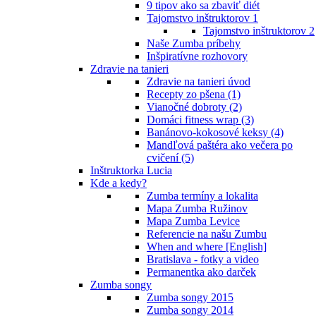
9 tipov ako sa zbaviť diét
Tajomstvo inštruktorov 1
Tajomstvo inštruktorov 2
Naše Zumba príbehy
Inšpiratívne rozhovory
Zdravie na tanieri
Zdravie na tanieri úvod
Recepty zo pšena (1)
Vianočné dobroty (2)
Domáci fitness wrap (3)
Banánovo-kokosové keksy (4)
Mandľová paštéra ako večera po
cvičení (5)
Inštruktorka Lucia
Kde a kedy?
Zumba termíny a lokalita
Mapa Zumba Ružinov
Mapa Zumba Levice
Referencie na našu Zumbu
When and where [English]
Bratislava - fotky a video
Permanentka ako darček
Zumba songy
Zumba songy 2015
Zumba songy 2014