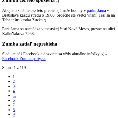
Zumba cez leto spustená :)
Ahojte, aktuálne cez leto prebiehajú naše hodiny v
parku Jama
v
Bratislave každú stredu o 19:00. Srdečne ste všetci vítaní. Teší sa na
Teba inštruktorka Zuzka :)
Park Jama sa nachádza v mestskej časti Nové Mesto, presne na ulici
Kalinčiakova 7268.
Zumba zatiaľ neprebieha
Sledujte náš Facebook a dozviete sa vždy aktuálne infošky ;-) -
Facebook Zumba-party.sk
Strana 1 z 119
1
2
3
4
...
6
7
8
9