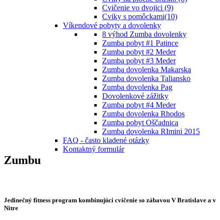
Cvičenie vo dvojici (9)
Cviky s pomôckami(10)
Víkendové pobyty a dovolenky
8 výhod Zumba dovolenky
Zumba pobyt #1 Patince
Zumba pobyt #2 Meder
Zumba pobyt #3 Meder
Zumba dovolenka Makarska
Zumba dovolenka Taliansko
Zumba dovolenka Pag
Dovolenkové zážitky
Zumba pobyt #4 Meder
Zumba dovolenka Rhodos
Zumba pobyt Oščadnica
Zumba dovolenka RImini 2015
FAQ - často kladené otázky
Kontaktný formulár
Zumbu
Jedinečný fitness program kombinujúci cvičenie so zábavou V Bratislave a v
Nitre