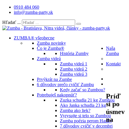
0910 484 060
info@zumba-party.sk
Hľadať ...
ZUMBA® všeobecne
Zumba novinky
Čo je Zumba®
Naša
História Zumby
Zumba
Zumba videá
Zumba videá 1
Kontakt
Zumba videá 2
Zumba videá 3
Prvýkrát na Zumbe
6 dôvodov prečo cvičiť Zumbu
Kedy začať so Zumbou?
Príď
Potrebuješ nakopnúť?
Zuzka schudla 21 kg Zumbou
si po
Ako Janka schudla 23 kg
úsmev
Zumba ako liek?
Vyrysujte si telo so Zumbou
na
Zumba poézia perom Hanky
7 dôvodov cvičiť v decembri