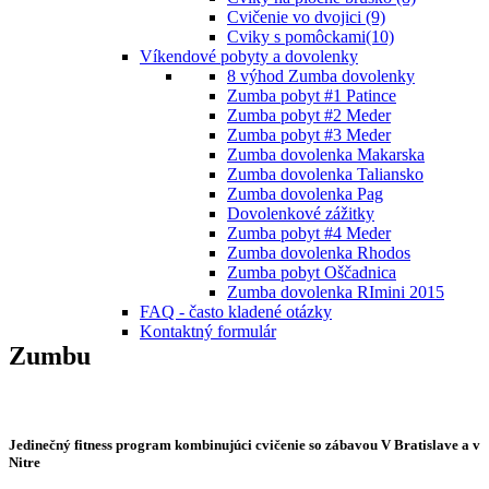
Cvičenie vo dvojici (9)
Cviky s pomôckami(10)
Víkendové pobyty a dovolenky
8 výhod Zumba dovolenky
Zumba pobyt #1 Patince
Zumba pobyt #2 Meder
Zumba pobyt #3 Meder
Zumba dovolenka Makarska
Zumba dovolenka Taliansko
Zumba dovolenka Pag
Dovolenkové zážitky
Zumba pobyt #4 Meder
Zumba dovolenka Rhodos
Zumba pobyt Oščadnica
Zumba dovolenka RImini 2015
FAQ - často kladené otázky
Kontaktný formulár
Zumbu
Jedinečný fitness program kombinujúci cvičenie so zábavou V Bratislave a v
Nitre