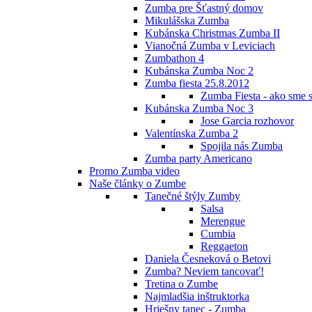
Zumba pre Šťastný domov
Mikulášska Zumba
Kubánska Christmas Zumba II
Vianočná Zumba v Leviciach
Zumbathon 4
Kubánska Zumba Noc 2
Zumba fiesta 25.8.2012
Zumba Fiesta - ako sme s
Kubánska Zumba Noc 3
Jose Garcia rozhovor
Valentínska Zumba 2
Spojila nás Zumba
Zumba party Americano
Promo Zumba video
Naše články o Zumbe
Tanečné štýly Zumby
Salsa
Merengue
Cumbia
Reggaeton
Daniela Česneková o Betovi
Zumba? Neviem tancovať!
Tretina o Zumbe
Najmladšia inštruktorka
Hriešny tanec - Zumba