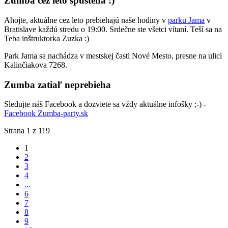
Zumba cez leto spustená :)
Ahojte, aktuálne cez leto prebiehajú naše hodiny v
parku Jama
v
Bratislave každú stredu o 19:00. Srdečne ste všetci vítaní. Teší sa na
Teba inštruktorka Zuzka :)
Park Jama sa nachádza v mestskej časti Nové Mesto, presne na ulici
Kalinčiakova 7268.
Zumba zatiaľ neprebieha
Sledujte náš Facebook a dozviete sa vždy aktuálne infošky ;-) -
Facebook Zumba-party.sk
Strana 1 z 119
1
2
3
4
...
6
7
8
9