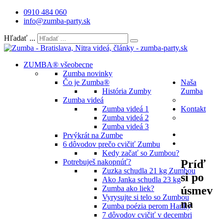
0910 484 060
info@zumba-party.sk
Hľadať ...
ZUMBA® všeobecne
Zumba novinky
Čo je Zumba®
Naša
História Zumby
Zumba
Zumba videá
Zumba videá 1
Kontakt
Zumba videá 2
Zumba videá 3
Prvýkrát na Zumbe
6 dôvodov prečo cvičiť Zumbu
Kedy začať so Zumbou?
Príď
Potrebuješ nakopnúť?
Zuzka schudla 21 kg Zumbou
si po
Ako Janka schudla 23 kg
úsmev
Zumba ako liek?
Vyrysujte si telo so Zumbou
na
Zumba poézia perom Hanky
7 dôvodov cvičiť v decembri