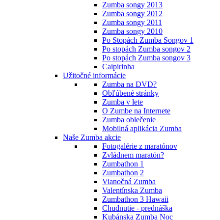
Zumba songy 2013
Zumba songy 2012
Zumba songy 2011
Zumba songy 2010
Po Stopách Zumba Songov 1
Po stopách Zumba songov 2
Po stopách Zumba songov 3
Caipirinha
Užitočné informácie
Zumba na DVD?
Obľúbené stránky
Zumba v lete
O Zumbe na Internete
Zumba oblečenie
Mobilná aplikácia Zumba
Naše Zumba akcie
Fotogalérie z maratónov
Zvládnem maratón?
Zumbathon 1
Zumbathon 2
Vianočná Zumba
Valentínska Zumba
Zumbathon 3 Hawaii
Chudnutie - prednáška
Kubánska Zumba Noc