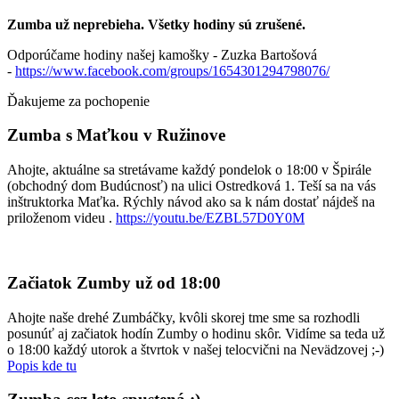
Zumba už neprebieha. Všetky hodiny sú zrušené.
Odporúčame hodiny našej kamošky - Zuzka Bartošová
-
https://www.facebook.com/groups/1654301294798076/
Ďakujeme za pochopenie
Zumba s Maťkou v Ružinove
Ahojte, aktuálne sa stretávame každý pondelok o 18:00 v Špirále
(obchodný dom Budúcnosť) na ulici Ostredková 1. Teší sa na vás
inštruktorka Maťka. Rýchly návod ako sa k nám dostať nájdeš na
priloženom videu .
https://youtu.be/EZBL57D0Y0M
Začiatok Zumby už od 18:00
Ahojte naše drehé Zumbáčky, kvôli skorej tme sme sa rozhodli
posunúť aj začiatok hodín Zumby o hodinu skôr. Vidíme sa teda už
o 18:00 každý utorok a štvrtok v našej telocvični na Nevädzovej ;-)
Popis kde tu