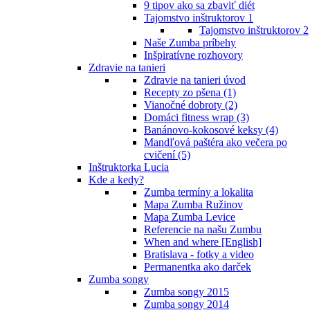
9 tipov ako sa zbaviť diét
Tajomstvo inštruktorov 1
Tajomstvo inštruktorov 2
Naše Zumba príbehy
Inšpiratívne rozhovory
Zdravie na tanieri
Zdravie na tanieri úvod
Recepty zo pšena (1)
Vianočné dobroty (2)
Domáci fitness wrap (3)
Banánovo-kokosové keksy (4)
Mandľová paštéra ako večera po
cvičení (5)
Inštruktorka Lucia
Kde a kedy?
Zumba termíny a lokalita
Mapa Zumba Ružinov
Mapa Zumba Levice
Referencie na našu Zumbu
When and where [English]
Bratislava - fotky a video
Permanentka ako darček
Zumba songy
Zumba songy 2015
Zumba songy 2014