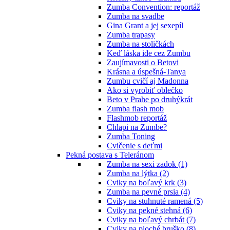
Zumba Convention: reportáž
Zumba na svadbe
Gina Grant a jej sexepíl
Zumba trapasy
Zumba na stoličkách
Keď láska ide cez Zumbu
Zaujímavosti o Betovi
Krásna a úspešná-Tanya
Zumbu cvičí aj Madonna
Ako si vyrobiť oblečko
Beto v Prahe po druhýkrát
Zumba flash mob
Flashmob reportáž
Chlapi na Zumbe?
Zumba Toning
Cvičenie s deťmi
Pekná postava s Teleránom
Zumba na sexi zadok (1)
Zumba na lýtka (2)
Cviky na boľavý krk (3)
Zumba na pevné prsia (4)
Cviky na stuhnuté ramená (5)
Cviky na pekné stehná (6)
Cviky na boľavý chrbát (7)
Cviky na ploché bruško (8)