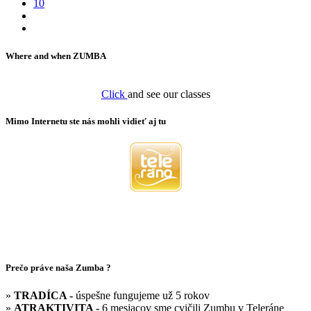
10
Where and when ZUMBA
Click
and see our classes
Mimo Internetu ste nás mohli vidieť aj tu
Prečo práve naša Zumba ?
»
TRADÍCA -
úspešne fungujeme už 5 rokov
»
ATRAKTIVITA -
6 mesiacov sme cvičili Zumbu v Teleráne