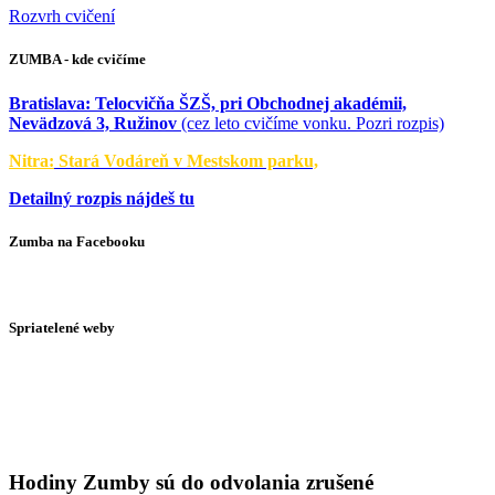
Rozvrh cvičení
ZUMBA - kde cvičíme
Bratislava:
Telocvičňa ŠZŠ, pri Obchodnej akadémii,
Nevädzová 3, Ružinov
(cez leto cvičíme vonku. Pozri rozpis)
Nitra:
Stará Vodáreň v Mestskom parku,
Detailný rozpis nájdeš tu
Zumba na Facebooku
Spriatelené weby
Hodiny Zumby sú do odvolania zrušené