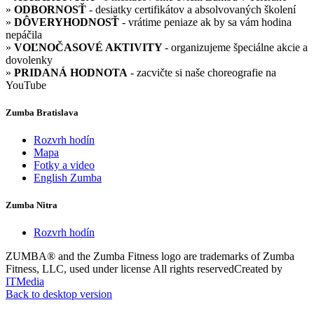
»
ODBORNOSŤ
- desiatky certifikátov a absolvovaných školení
»
DÔVERYHODNOSŤ
- vrátime peniaze ak by sa vám hodina
nepáčila
»
VOĽNOČASOVÉ AKTIVITY
- organizujeme špeciálne akcie a
dovolenky
»
PRIDANÁ HODNOTA
- zacvičte si naše choreografie na
YouTube
Zumba Bratislava
Rozvrh hodín
Mapa
Fotky a video
English Zumba
Zumba Nitra
Rozvrh hodín
ZUMBA® and the Zumba Fitness logo are trademarks of Zumba
Fitness, LLC, used under license
All rights reserved
Created by
ITMedia
Back to desktop version