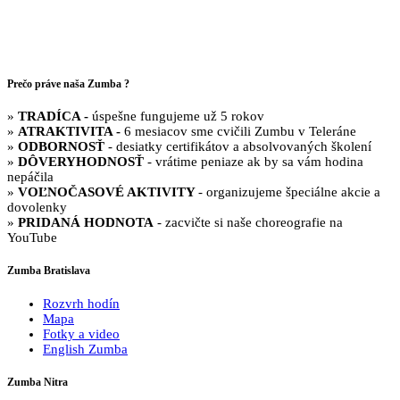
Prečo práve naša Zumba ?
»
TRADÍCA -
úspešne fungujeme už 5 rokov
»
ATRAKTIVITA -
6 mesiacov sme cvičili Zumbu v Teleráne
»
ODBORNOSŤ
- desiatky certifikátov a absolvovaných školení
»
DÔVERYHODNOSŤ
- vrátime peniaze ak by sa vám hodina
nepáčila
»
VOĽNOČASOVÉ AKTIVITY
- organizujeme špeciálne akcie a
dovolenky
»
PRIDANÁ HODNOTA
- zacvičte si naše choreografie na
YouTube
Zumba Bratislava
Rozvrh hodín
Mapa
Fotky a video
English Zumba
Zumba Nitra