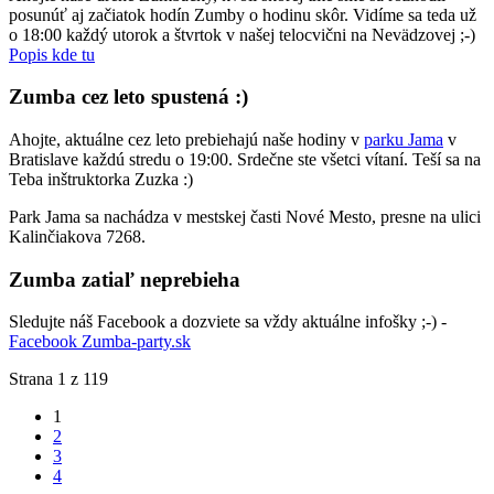
posunúť aj začiatok hodín Zumby o hodinu skôr. Vidíme sa teda už
o 18:00 každý utorok a štvrtok v našej telocvični na Nevädzovej ;-)
Popis kde tu
Zumba cez leto spustená :)
Ahojte, aktuálne cez leto prebiehajú naše hodiny v
parku Jama
v
Bratislave každú stredu o 19:00. Srdečne ste všetci vítaní. Teší sa na
Teba inštruktorka Zuzka :)
Park Jama sa nachádza v mestskej časti Nové Mesto, presne na ulici
Kalinčiakova 7268.
Zumba zatiaľ neprebieha
Sledujte náš Facebook a dozviete sa vždy aktuálne infošky ;-) -
Facebook Zumba-party.sk
Strana 1 z 119
1
2
3
4