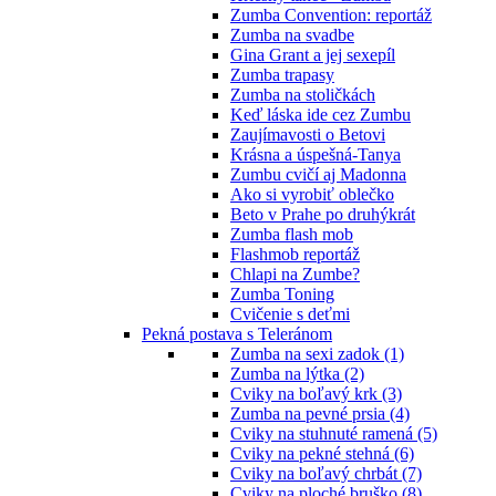
Zumba Convention: reportáž
Zumba na svadbe
Gina Grant a jej sexepíl
Zumba trapasy
Zumba na stoličkách
Keď láska ide cez Zumbu
Zaujímavosti o Betovi
Krásna a úspešná-Tanya
Zumbu cvičí aj Madonna
Ako si vyrobiť oblečko
Beto v Prahe po druhýkrát
Zumba flash mob
Flashmob reportáž
Chlapi na Zumbe?
Zumba Toning
Cvičenie s deťmi
Pekná postava s Teleránom
Zumba na sexi zadok (1)
Zumba na lýtka (2)
Cviky na boľavý krk (3)
Zumba na pevné prsia (4)
Cviky na stuhnuté ramená (5)
Cviky na pekné stehná (6)
Cviky na boľavý chrbát (7)
Cviky na ploché bruško (8)