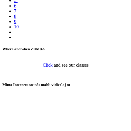
...
6
7
8
9
10
Where and when ZUMBA
Click
and see our classes
Mimo Internetu ste nás mohli vidieť aj tu