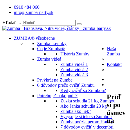
0910 484 060
info@zumba-party.sk
Hľadať ...
ZUMBA® všeobecne
Zumba novinky
Čo je Zumba®
Naša
História Zumby
Zumba
Zumba videá
Zumba videá 1
Kontakt
Zumba videá 2
Zumba videá 3
Prvýkrát na Zumbe
6 dôvodov prečo cvičiť Zumbu
Kedy začať so Zumbou?
Príď
Potrebuješ nakopnúť?
Zuzka schudla 21 kg Zumbou
si po
Ako Janka schudla 23 kg
úsmev
Zumba ako liek?
Vyrysujte si telo so Zumbou
na
Zumba poézia perom Hanky
7 dôvodov cvičiť v decembri