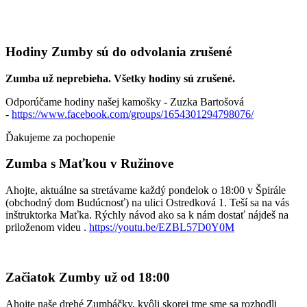
Hodiny Zumby sú do odvolania zrušené
Zumba už neprebieha. Všetky hodiny sú zrušené.
Odporúčame hodiny našej kamošky - Zuzka Bartošová
-
https://www.facebook.com/groups/1654301294798076/
Ďakujeme za pochopenie
Zumba s Maťkou v Ružinove
Ahojte, aktuálne sa stretávame každý pondelok o 18:00 v Špirále
(obchodný dom Budúcnosť) na ulici Ostredková 1. Teší sa na vás
inštruktorka Maťka. Rýchly návod ako sa k nám dostať nájdeš na
priloženom videu .
https://youtu.be/EZBL57D0Y0M
Začiatok Zumby už od 18:00
Ahojte naše drehé Zumbáčky, kvôli skorej tme sme sa rozhodli