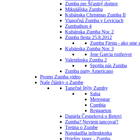
Zumba pre Šťastný domov
Mikulášska Zumba
Kubánska Christmas Zumba II
Vianočná Zumba v Leviciach
Zumbathon 4
Kubánska Zumba Noc 2
Zumba fiesta 25.8.2012
Zumba Fiesta - ako sme s
Kubánska Zumba Noc 3
Jose Garcia rozhovor
Valentínska Zumba 2
Spojila nás Zumba
Zumba party Americano
Promo Zumba video
Naše články o Zumbe
Tanečné štýly Zumby
Salsa
Merengue
Cumbia
Reggaeton
Daniela Česneková o Betovi
Zumba? Neviem tancovať!
Tretina o Zumbe
Najmladšia inštruktorka
Hriešny tanec - Zumba