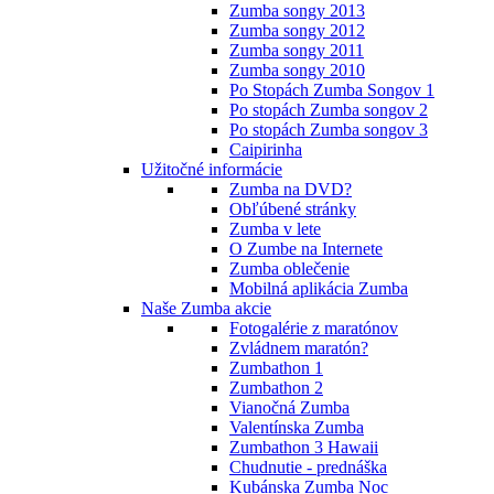
Zumba songy 2013
Zumba songy 2012
Zumba songy 2011
Zumba songy 2010
Po Stopách Zumba Songov 1
Po stopách Zumba songov 2
Po stopách Zumba songov 3
Caipirinha
Užitočné informácie
Zumba na DVD?
Obľúbené stránky
Zumba v lete
O Zumbe na Internete
Zumba oblečenie
Mobilná aplikácia Zumba
Naše Zumba akcie
Fotogalérie z maratónov
Zvládnem maratón?
Zumbathon 1
Zumbathon 2
Vianočná Zumba
Valentínska Zumba
Zumbathon 3 Hawaii
Chudnutie - prednáška
Kubánska Zumba Noc