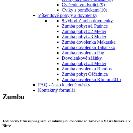
Cvičenie vo dvojici (9)
Cviky s pomôckami(10)
Víkendové pobyty a dovolenky
8 výhod Zumba dovolenky
Zumba pobyt #1 Patince
Zumba pobyt #2 Meder
Zumba pobyt #3 Meder
Zumba dovolenka Makarska
Zumba dovolenka Taliansko
Zumba dovolenka Pag
Dovolenkové zážitky
Zumba pobyt #4 Meder
Zumba dovolenka Rhodos
Zumba pobyt Oščadnica
Zumba dovolenka RImini 2015
FAQ - často kladené otázky
Kontaktný formulár
Zumbu
Jedinečný fitness program kombinujúci cvičenie so zábavou V Bratislave a v
Nitre