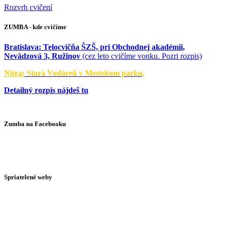
Rozvrh cvičení
ZUMBA - kde cvičíme
Bratislava:
Telocvičňa ŠZŠ, pri Obchodnej akadémii,
Nevädzová 3, Ružinov
(cez leto cvičíme vonku. Pozri rozpis)
Nitra:
Stará Vodáreň v Mestskom parku,
Detailný rozpis nájdeš tu
Zumba na Facebooku
Spriatelené weby