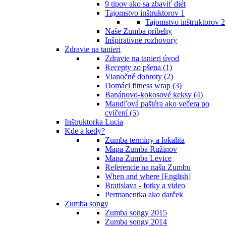
9 tipov ako sa zbaviť diét
Tajomstvo inštruktorov 1
Tajomstvo inštruktorov 2
Naše Zumba príbehy
Inšpiratívne rozhovory
Zdravie na tanieri
Zdravie na tanieri úvod
Recepty zo pšena (1)
Vianočné dobroty (2)
Domáci fitness wrap (3)
Banánovo-kokosové keksy (4)
Mandľová paštéra ako večera po
cvičení (5)
Inštruktorka Lucia
Kde a kedy?
Zumba termíny a lokalita
Mapa Zumba Ružinov
Mapa Zumba Levice
Referencie na našu Zumbu
When and where [English]
Bratislava - fotky a video
Permanentka ako darček
Zumba songy
Zumba songy 2015
Zumba songy 2014