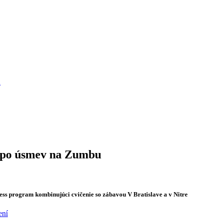
a
i po úsmev na Zumbu
ness program kombinujúci cvičenie so zábavou V Bratislave a v Nitre
ení