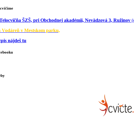
cvičíme
Telocvičňa ŠZŠ, pri Obchodnej akadémii, Nevädzová 3, Ružinov
(
á Vodáreň v Mestskom parku,
zpis nájdeš tu
cebooku
eby