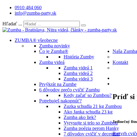
0910 484 060
info@zumba-party.sk
Hľadať ...
ZUMBA® všeobecne
Zumba novinky
Čo je Zumba®
Naša Zumb
História Zumby
Zumba videá
Kontakt
Zumba videá 1
Zumba videá 2
Zumba videá 3
Prvýkrát na Zumbe
6 dôvodov prečo cvičiť Zumbu
Príď s
Kedy začať so Zumbou?
Potrebuješ nakopnúť?
Zuzka schudla 21 kg Zumbou
Ako Janka schudla 23 kg
Zumba ako liek?
Jedinečný fit
Vyrysujte si telo so Zumbou
Zumba poézia perom Hanky
Rozvrh cvič
7 dôvodov cvičiť v decembri