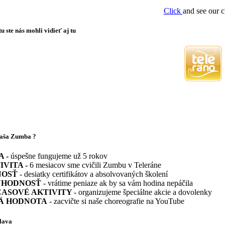
Click
and see our c
 ste nás mohli vidieť aj tu
naša Zumba ?
A -
úspešne fungujeme už 5 rokov
IVITA -
6 mesiacov sme cvičili Zumbu v Teleráne
NOSŤ
- desiatky certifikátov a absolvovaných školení
YHODNOSŤ
- vrátime peniaze ak by sa vám hodina nepáčila
ASOVÉ AKTIVITY
- organizujeme špeciálne akcie a dovolenky
Á HODNOTA
- zacvičte si naše choreografie na YouTube
lava