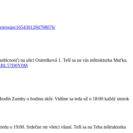
m/groups/1654301294798076/
dúcnosť) na ulici Ostredková 1. Teší sa na vás inštruktorka Maťka.
e/EZBL57D0Y0M
 hodín Zumby o hodinu skôr. Vidíme sa teda už o 18:00 každý utorok
redu o 19:00. Srdečne ste všetci vítaní. Teší sa na Teba inštruktorka