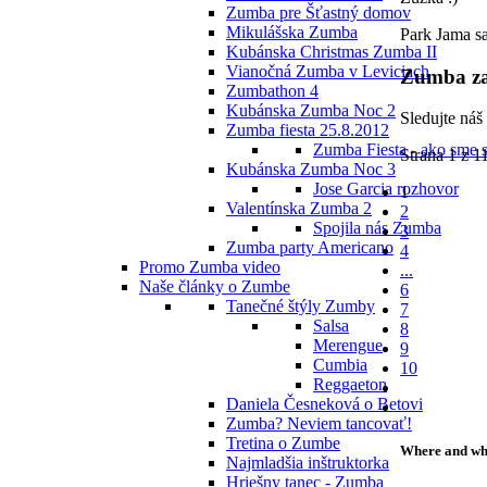
Zumba pre Šťastný domov
Mikulášska Zumba
Park Jama sa
Kubánska Christmas Zumba II
Vianočná Zumba v Leviciach
Zumba za
Zumbathon 4
Kubánska Zumba Noc 2
Sledujte náš
Zumba fiesta 25.8.2012
Zumba Fiesta - ako sme s
Strana 1 z 1
Kubánska Zumba Noc 3
Jose Garcia rozhovor
1
Valentínska Zumba 2
2
Spojila nás Zumba
3
Zumba party Americano
4
Promo Zumba video
...
Naše články o Zumbe
6
Tanečné štýly Zumby
7
Salsa
8
Merengue
9
Cumbia
10
Reggaeton
Daniela Česneková o Betovi
Zumba? Neviem tancovať!
Tretina o Zumbe
Where and w
Najmladšia inštruktorka
Hriešny tanec - Zumba