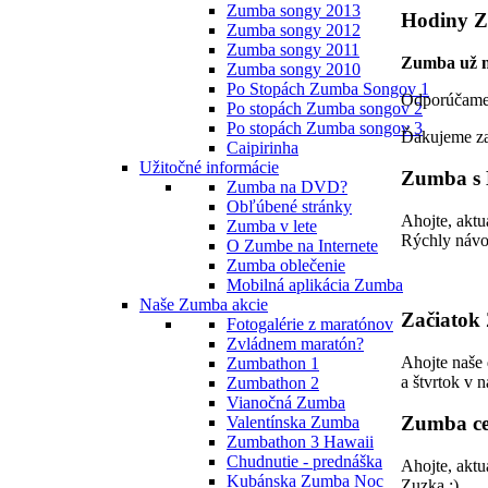
Zumba songy 2013
Hodiny Z
Zumba songy 2012
Zumba songy 2011
Zumba už n
Zumba songy 2010
Po Stopách Zumba Songov 1
Odporúčame 
Po stopách Zumba songov 2
Po stopách Zumba songov 3
Ďakujeme za
Caipirinha
Užitočné informácie
Zumba s 
Zumba na DVD?
Obľúbené stránky
Ahojte, aktu
Zumba v lete
Rýchly návo
O Zumbe na Internete
Zumba oblečenie
Mobilná aplikácia Zumba
Naše Zumba akcie
Začiatok
Fotogalérie z maratónov
Zvládnem maratón?
Ahojte naše 
Zumbathon 1
a štvrtok v 
Zumbathon 2
Vianočná Zumba
Zumba cez
Valentínska Zumba
Zumbathon 3 Hawaii
Chudnutie - prednáška
Ahojte, aktu
Kubánska Zumba Noc
Zuzka :)