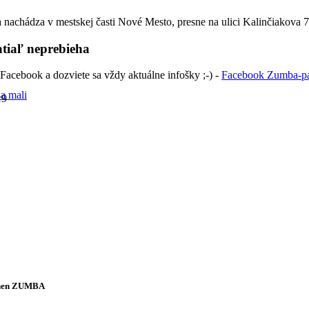
 nachádza v mestskej časti Nové Mesto, presne na ulici Kalinčiakova 
tiaľ neprebieha
 Facebook a dozviete sa vždy aktuálne infošky ;-) -
Facebook Zumba-pa
a mali
19
hen ZUMBA