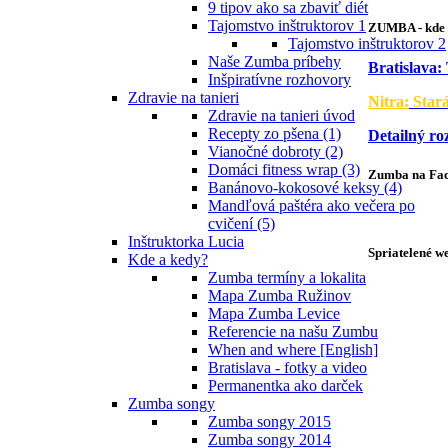
9 tipov ako sa zbaviť diét
Tajomstvo inštruktorov 1
ZUMBA - kde 
Tajomstvo inštruktorov 2
Naše Zumba príbehy
Bratislava:
Inšpiratívne rozhovory
Zdravie na tanieri
Nitra:
Star
Zdravie na tanieri úvod
Recepty zo pšena (1)
Detailný ro
Vianočné dobroty (2)
Domáci fitness wrap (3)
Zumba na Fa
Banánovo-kokosové keksy (4)
Mandľová paštéra ako večera po
cvičení (5)
Inštruktorka Lucia
Spriatelené w
Kde a kedy?
Zumba termíny a lokalita
Mapa Zumba Ružinov
Mapa Zumba Levice
Referencie na našu Zumbu
When and where [English]
Bratislava - fotky a video
Permanentka ako darček
Zumba songy
Zumba songy 2015
Zumba songy 2014