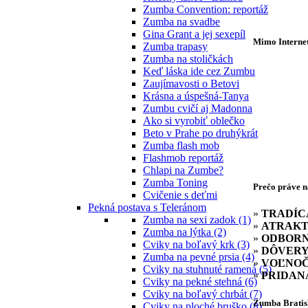
Zumba Convention: reportáž
Zumba na svadbe
Gina Grant a jej sexepíl
Mimo Internetu
Zumba trapasy
Zumba na stoličkách
Keď láska ide cez Zumbu
Zaujímavosti o Betovi
Krásna a úspešná-Tanya
Zumbu cvičí aj Madonna
Ako si vyrobiť oblečko
Beto v Prahe po druhýkrát
Zumba flash mob
Flashmob reportáž
Chlapi na Zumbe?
Zumba Toning
Prečo práve 
Cvičenie s deťmi
Pekná postava s Teleránom
»
TRADÍC
Zumba na sexi zadok (1)
»
ATRAKT
Zumba na lýtka (2)
»
ODBOR
Cviky na boľavý krk (3)
»
DÔVER
Zumba na pevné prsia (4)
»
VOĽNOČ
Cviky na stuhnuté ramená (5)
»
PRIDAN
Cviky na pekné stehná (6)
Cviky na boľavý chrbát (7)
Zumba Bratis
Cviky na ploché bruško (8)