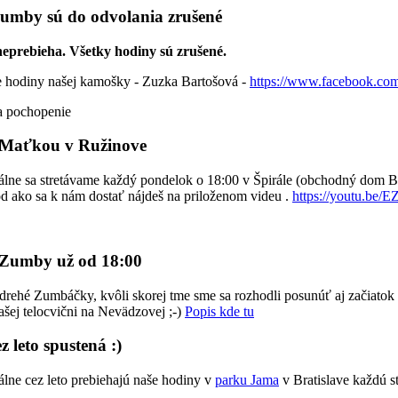
umby sú do odvolania zrušené
eprebieha. Všetky hodiny sú zrušené.
hodiny našej kamošky - Zuzka Bartošová -
https://www.facebook.co
 pochopenie
Maťkou v Ružinove
álne sa stretávame každý pondelok o 18:00 v Špirále (obchodný dom Bu
d ako sa k nám dostať nájdeš na priloženom videu .
https://youtu.b
 Zumby už od 18:00
drehé Zumbáčky, kvôli skorej tme sme sa rozhodli posunúť aj začiatok
našej telocvični na Nevädzovej ;-)
Popis kde tu
 leto spustená :)
álne cez leto prebiehajú naše hodiny v
parku Jama
v Bratislave každú st