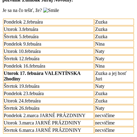
Je sa na čo tešiť, že?
Pondelok 2.februára
Zuzka
Utorok 3.februára
Zuzka
Štvrtok 5.februára
Zuzka
Pondelok 9.febuára
Nina
Utorok 10.februára
Naty
Štvrtok 12.febuára
Naty
Pondelok 16.februára
Nina
Utorok 17. febuára VALENTÍNSKA
Zuzka a jej hosť
2hodiny
Juri
Štvrtok 19.febuára
Naty
Pondelok 23.febuára
Zuzka
Utorok 24.februára
Zuzka
Štvrtok 26.febuára
Naty
Pondelok 2.marca JARNÉ PRÁZDNINY
necvičíme
Utorok 3.marca JARNÉ PRÁZDNINY
necvičíme
Štvrtok 6.marca JARNÉ PRÁZDNINY
necvičíme