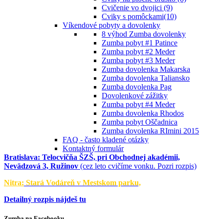
Cvičenie vo dvojici (9)
Cviky s pomôckami(10)
Víkendové pobyty a dovolenky
8 výhod Zumba dovolenky
Zumba pobyt #1 Patince
Zumba pobyt #2 Meder
Zumba pobyt #3 Meder
Zumba dovolenka Makarska
Zumba dovolenka Taliansko
Zumba dovolenka Pag
Dovolenkové zážitky
Zumba pobyt #4 Meder
Zumba dovolenka Rhodos
Zumba pobyt Oščadnica
Zumba dovolenka RImini 2015
FAQ - často kladené otázky
Kontaktný formulár
Bratislava:
Telocvičňa ŠZŠ, pri Obchodnej akadémii,
Nevädzová 3, Ružinov
(cez leto cvičíme vonku. Pozri rozpis)
Nitra:
Stará Vodáreň v Mestskom parku,
Detailný rozpis nájdeš tu
Zumba na Facebooku