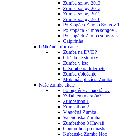
Zumba songy 2013
Zumba songy 2012
Zumba songy 2011
Zumba songy 2010
Po Stopách Zumba Songov 1
Po stopách Zumba songov 2
Po stopách Zumba songov 3
Caipirinha
Užitočné informácie
Zumba na DVD?
Obľúbené stránky
Zumba v lete
O Zumbe na Internete
Zumba oblečenie
Mobilná aplikácia Zumba
Naše Zumba akcie
Fotogalérie z maratónov
Zvládnem maratón?
Zumbathon 1
Zumbathon 2
Vianočná Zumba
Valentínska Zumba
Zumbathon 3 Hawaii
Chudnutie - prednáška
Kubánska Zumba Noc