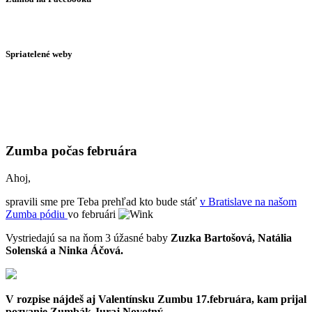
Spriatelené weby
Zumba počas februára
Ahoj,
spravili sme pre Teba prehľad kto bude stáť
v Bratislave na našom
Zumba pódiu
vo februári
Vystriedajú sa na ňom 3 úžasné baby
Zuzka Bartošová, Natália
Solenská a Ninka Áčová.
V rozpise nájdeš aj Valentínsku Zumbu 17.februára, kam prijal
pozvanie Zumbák Juraj Novotný.