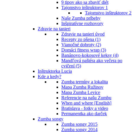
9 tipov ako sa zbaviť diét
Tajomstvo inštruktorov 1
Tajomstvo inštruktorov 2
Naše Zumba príbehy
Inšpiratívne rozhovory
Zdravie na tanieri
Zdravie na tanieri úvod
Recepty zo pšena (1)
Vianočné dobroty (2)
Domáci fitness wrap (3)
Banánovo-kokosové keksy (4)
Mandľová paštéra ako večera po
cvičení (5)
Inštruktorka Lucia
Kde a kedy?
Zumba termíny a lokalita
Mapa Zumba Ružinov
Mapa Zumba Levice
Referencie na našu Zumbu
When and where [English]
Bratislava - fotky a video
Permanentka ako darček
Zumba songy
Zumba songy 2015
Zumba songy 2014