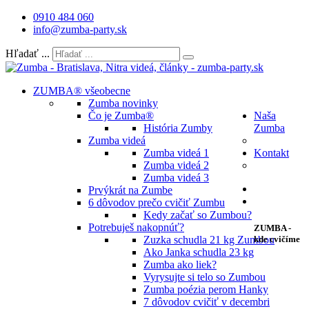
0910 484 060
info@zumba-party.sk
Hľadať ...
ZUMBA® všeobecne
Zumba novinky
Čo je Zumba®
Naša
História Zumby
Zumba
Zumba videá
Zumba videá 1
Kontakt
Zumba videá 2
Zumba videá 3
Prvýkrát na Zumbe
6 dôvodov prečo cvičiť Zumbu
Kedy začať so Zumbou?
Potrebuješ nakopnúť?
ZUMBA -
Zuzka schudla 21 kg Zumbou
kde cvičíme
Ako Janka schudla 23 kg
Zumba ako liek?
Vyrysujte si telo so Zumbou
Zumba poézia perom Hanky
7 dôvodov cvičiť v decembri