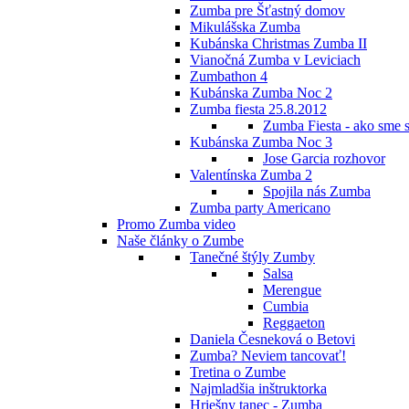
Zumba pre Šťastný domov
Mikulášska Zumba
Kubánska Christmas Zumba II
Vianočná Zumba v Leviciach
Zumbathon 4
Kubánska Zumba Noc 2
Zumba fiesta 25.8.2012
Zumba Fiesta - ako sme s
Kubánska Zumba Noc 3
Jose Garcia rozhovor
Valentínska Zumba 2
Spojila nás Zumba
Zumba party Americano
Promo Zumba video
Naše články o Zumbe
Tanečné štýly Zumby
Salsa
Merengue
Cumbia
Reggaeton
Daniela Česneková o Betovi
Zumba? Neviem tancovať!
Tretina o Zumbe
Najmladšia inštruktorka
Hriešny tanec - Zumba