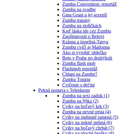
Zumba Convention: reportáž
Zumba na svadbe
Gina Grant a jej sexepíl
Zumba trapasy
Zumba na stoličkách
Keď láska ide cez Zumbu
Zaujímavosti o Betovi
Krásna a úspešná-Tanya
Zumbu cvičí aj Madonna
Ako si vyrobiť oblečko
Beto v Prahe po druhýkrát
Zumba flash mob
Flashmob reportáž
Chlapi na Zumbe?
Zumba Toning
Cvičenie s deťmi
Pekná postava s Teleránom
Zumba na sexi zadok (1)
Zumba na lýtka (2)
Cviky na boľavý krk (3)
Zumba na pevné prsia (4)
Cviky na stuhnuté ramená (5)
Cviky na pekné stehná (6)
Cviky na boľavý chrbát (7)
Cviky na ploché bruško (8)