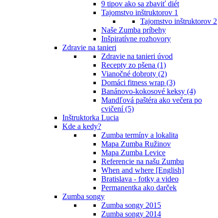
9 tipov ako sa zbaviť diét
Tajomstvo inštruktorov 1
Tajomstvo inštruktorov 2
Naše Zumba príbehy
Inšpiratívne rozhovory
Zdravie na tanieri
Zdravie na tanieri úvod
Recepty zo pšena (1)
Vianočné dobroty (2)
Domáci fitness wrap (3)
Banánovo-kokosové keksy (4)
Mandľová paštéra ako večera po
cvičení (5)
Inštruktorka Lucia
Kde a kedy?
Zumba termíny a lokalita
Mapa Zumba Ružinov
Mapa Zumba Levice
Referencie na našu Zumbu
When and where [English]
Bratislava - fotky a video
Permanentka ako darček
Zumba songy
Zumba songy 2015
Zumba songy 2014