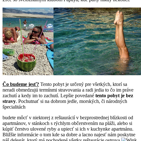
Čo budeme jesť?
Tento pobyt je určený pre všetkých, ktorí sa
neradi obmedzujú termínmi stravovania a radi jedia to čo im práve
zachutí a kedy im to zachutí. Lepšie povedané
tento pobyt je bez
stravy
. Pochutnať si na dobrom jedle, morských, či národných
špecialitách
budete môcť v niektorej z reštaurácií v bezprostrednej blízkosti od
apartmánov, v stánkoch s rýchlym občerstvením na pláži, alebo si
kúpiť čerstvo ulovené ryby a upiecť si ich v kuchynke apartmánu.
Bližšie informácie o tom kde sa dobre a lacno najesť nám poskytne
náš delegát, ktorý má pochodené všetky reštaurácie ostrova
.