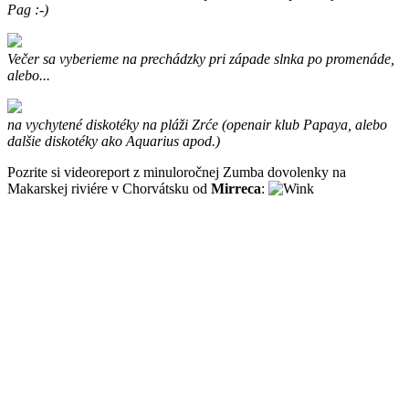
Pag :-)
Večer sa vyberieme na prechádzky pri západe slnka po promenáde,
alebo...
na vychytené diskotéky na pláži
Zrće (
openair klub Papaya, alebo
dalšie diskotéky ako Aquarius apod.)
Pozrite si videoreport z minuloročnej Zumba dovolenky na
Makarskej riviére v Chorvátsku od
Mirreca
: