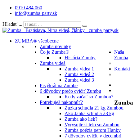
0910 484 060
info@zumba-party.sk
Hľadať ...
ZUMBA® všeobecne
Zumba novinky
Čo je Zumba®
Naša
História Zumby
Zumba
Zumba videá
Zumba videá 1
Kontakt
Zumba videá 2
Zumba videá 3
Prvýkrát na Zumbe
6 dôvodov prečo cvičiť Zumbu
Kedy začať so Zumbou?
Zumba
Potrebuješ nakopnúť?
Zuzka schudla 21 kg Zumbou
Ako Janka schudla 23 kg
Zumba ako liek?
Vyrysujte si telo so Zumbou
Zumba poézia perom Hanky
7 dôvodov cvičiť v decembri