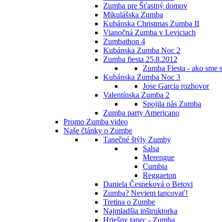
Zumba pre Šťastný domov
Mikulášska Zumba
Kubánska Christmas Zumba II
Vianočná Zumba v Leviciach
Zumbathon 4
Kubánska Zumba Noc 2
Zumba fiesta 25.8.2012
Zumba Fiesta - ako sme s
Kubánska Zumba Noc 3
Jose Garcia rozhovor
Valentínska Zumba 2
Spojila nás Zumba
Zumba party Americano
Promo Zumba video
Naše články o Zumbe
Tanečné štýly Zumby
Salsa
Merengue
Cumbia
Reggaeton
Daniela Česneková o Betovi
Zumba? Neviem tancovať!
Tretina o Zumbe
Najmladšia inštruktorka
Hriešny tanec - Zumba