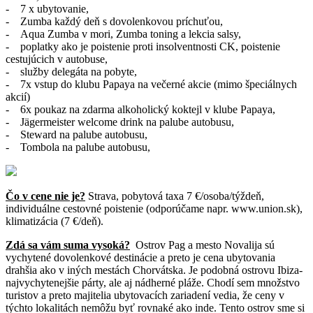
- 7 x ubytovanie,
- Zumba každý deň s dovolenkovou príchuťou,
- Aqua Zumba v mori, Zumba toning a lekcia salsy,
- poplatky ako je poistenie proti insolventnosti CK, poistenie
cestujúcich v autobuse,
- služby delegáta na pobyte,
- 7x vstup do klubu Papaya na večerné akcie (mimo špeciálnych
akcií)
- 6x poukaz na zdarma alkoholický koktejl v klube Papaya,
- Jägermeister welcome drink na palube autobusu,
- Steward na palube autobusu,
- Tombola na palube autobusu,
Čo v cene nie je?
Strava, pobytová taxa 7 €/osoba/týždeň,
individuálne cestovné poistenie (odporúčame napr. www.union.sk),
klimatizácia (7 €/deň).
Zdá sa vám suma vysoká?
Ostrov Pag a mesto Novalija sú
vychytené dovolenkové destinácie a preto je cena ubytovania
drahšia ako v iných mestách Chorvátska. Je podobná ostrovu Ibiza-
najvychytenejšie párty, ale aj nádherné pláže. Chodí sem množstvo
turistov a preto majitelia ubytovacích zariadení vedia, že ceny v
týchto lokalitách nemôžu byť rovnaké ako inde. Tento ostrov sme si