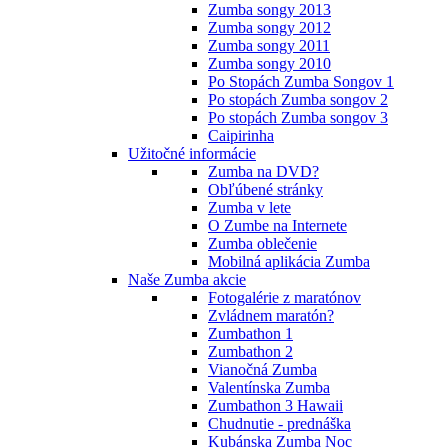
Zumba songy 2013
Zumba songy 2012
Zumba songy 2011
Zumba songy 2010
Po Stopách Zumba Songov 1
Po stopách Zumba songov 2
Po stopách Zumba songov 3
Caipirinha
Užitočné informácie
Zumba na DVD?
Obľúbené stránky
Zumba v lete
O Zumbe na Internete
Zumba oblečenie
Mobilná aplikácia Zumba
Naše Zumba akcie
Fotogalérie z maratónov
Zvládnem maratón?
Zumbathon 1
Zumbathon 2
Vianočná Zumba
Valentínska Zumba
Zumbathon 3 Hawaii
Chudnutie - prednáška
Kubánska Zumba Noc