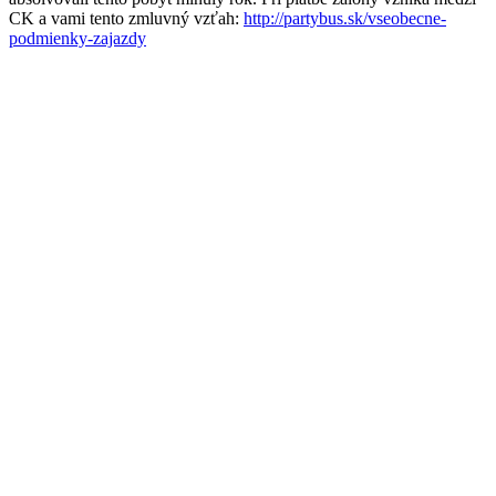
CK a vami tento zmluvný vzťah:
http://partybus.sk/vseobecne-
podmienky-zajazdy