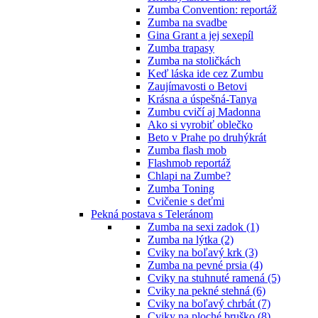
Zumba Convention: reportáž
Zumba na svadbe
Gina Grant a jej sexepíl
Zumba trapasy
Zumba na stoličkách
Keď láska ide cez Zumbu
Zaujímavosti o Betovi
Krásna a úspešná-Tanya
Zumbu cvičí aj Madonna
Ako si vyrobiť oblečko
Beto v Prahe po druhýkrát
Zumba flash mob
Flashmob reportáž
Chlapi na Zumbe?
Zumba Toning
Cvičenie s deťmi
Pekná postava s Teleránom
Zumba na sexi zadok (1)
Zumba na lýtka (2)
Cviky na boľavý krk (3)
Zumba na pevné prsia (4)
Cviky na stuhnuté ramená (5)
Cviky na pekné stehná (6)
Cviky na boľavý chrbát (7)
Cviky na ploché bruško (8)