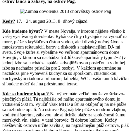
ostrov tanca a zábavy, na ostrov Pag.
Kedy?
17. - 24. august 2013, 8- dňový zájazd.
Kde budeme bývať?
V meste Novalja, v ktorom nájdete všetko k
vašej vysnívanej dovolenke. Rybárske člny chystajúce sa vyraziť na
more, pláže s kryštáľovo čistou vodou, ale i divoký nočný život s
množstvom reštaurácií, barov a diskoték s najslávnejšími DJ- mi
sveta. Svoje kufre si vybalíme vo veľkom apartmánovom dome
Havojic, v ktorom sa nachádzajú 4-lôžkové apartmány typu 2+2 (v
jednej izbe sa nachádza spálňa s dvojlôžkovou posteľou a v druhej
izbe sa nachádza prístelka pre 2 osoby). V každom apartmáne sa
nachádza plne vybavená kuchynka so sporákom, chladničkou,
kuchynským riadom a príborom, kúpelňa, WC a vašu rannú kávičku
si budete môcť dať na priestrannej terase.
Kde sa budeme kúpať?
Na výber máte veľké množstvo štrkovo-
piesčitých pláží. Tá najbližšia od nášho apartmánového domu je
vzdialená 500 m. Využiť však MHD a ísť sa okúpať aj na iné pláže
sa rozhodne oplatí. Na ostrove Pag nájdete pláže s modrou vlajkou,
vodnými športmi, zábavou, ale aj tichšie pláže za spoločnosti šumu
morských vĺn, slnka, v tieni borovíc, či dobrou knihou. Každý
návštevník ostrova určite zavíta aj na najznámejšiu pláž ostrova, pláž
Zrće so svetoznámym klubom Papaya, kde párty nikdy nekončí.