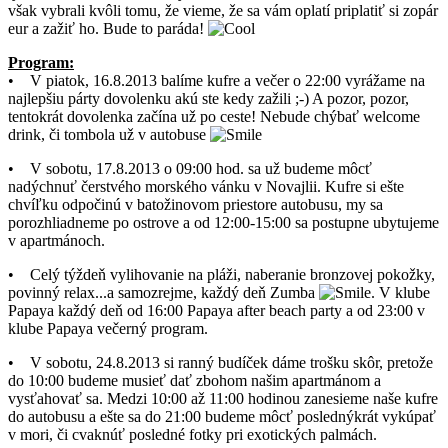
však vybrali kvôli tomu, že vieme, že sa vám oplatí priplatiť si zopár
eur a zažiť ho. Bude to paráda!
Program:
• V piatok, 16.8.2013 balíme kufre a večer o 22:00 vyrážame na
najlepšiu párty dovolenku akú ste kedy zažili ;-) A pozor, pozor,
tentokrát dovolenka začína už po ceste! Nebude chýbať welcome
drink, či tombola už v autobuse
• V sobotu, 17.8.2013 o 09:00 hod. sa už budeme môcť
nadýchnuť čerstvého morského vánku v Novajlii. Kufre si ešte
chvíľku odpočinú v batožinovom priestore autobusu, my sa
porozhliadneme po ostrove a od 12:00-15:00 sa postupne ubytujeme
v apartmánoch.
• Celý týždeň vylihovanie na pláži, naberanie bronzovej pokožky,
povinný relax...a samozrejme, každý deň Zumba
. V klube
Papaya každý deň od 16:00 Papaya after beach party a od 23:00 v
klube Papaya večerný program.
• V sobotu, 24.8.2013 si ranný budíček dáme trošku skôr, pretože
do 10:00 budeme musieť dať zbohom našim apartmánom a
vysťahovať sa. Medzi 10:00 až 11:00 hodinou zanesieme naše kufre
do autobusu a ešte sa do 21:00 budeme môcť poslednýkrát vykúpať
v mori, či cvaknúť posledné fotky pri exotických palmách.