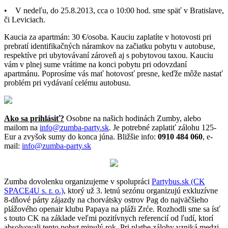
• V nedeľu, do 25.8.2013, cca o 10:00 hod. sme späť v Bratislave,
či Leviciach.
Kaucia za apartmán: 30 €/osoba. Kauciu zaplatíte v hotovosti pri
prebratí identifikačných náramkov na začiatku pobytu v autobuse,
respektíve pri ubytovávaní zároveň aj s pobytovou taxou. Kauciu
vám v plnej sume vrátime na konci pobytu pri odovzdaní
apartmánu. Poprosíme vás mať hotovosť presne, keďže môže nastať
problém pri vydávaní celému autobusu.
Ako sa prihlásiť?
Osobne na našich hodinách Zumby, alebo
mailom na
info@zumba-party.sk
. Je potrebné zaplatiť zálohu 125-
Eur a zvyšok sumy do konca júna. Bližšie info:
0910 484 060
, e-
mail:
info@zumba-party.sk
Zumba dovolenku organizujeme v spolupráci
Partybus.sk (CK
SPACE4U s. r. o.)
, ktorý už 3. letnú sezónu organizujú exkluzívne
8-dňové párty zájazdy na chorvátsky ostrov Pag do najväčšieho
plážového openair klubu Papaya na pláži Zrće. Rozhodli sme sa ísť
s touto CK na základe veľmi pozitívnych referencií od ľudí, ktorí
absolvovali tento pobyt minulý rok. Pri platbe zálohy vzniká medzi