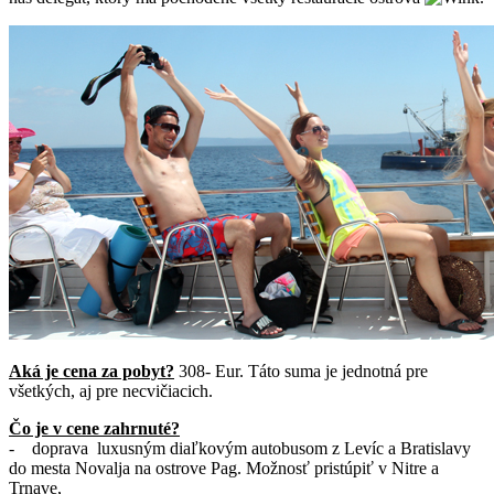
Aká je cena za pobyt?
308- Eur. Táto suma je jednotná pre
všetkých, aj pre necvičiacich.
Čo je v cene zahrnuté?
- doprava luxusným diaľkovým autobusom z Levíc a Bratislavy
do mesta Novalja na ostrove Pag. Možnosť pristúpiť v Nitre a
Trnave,