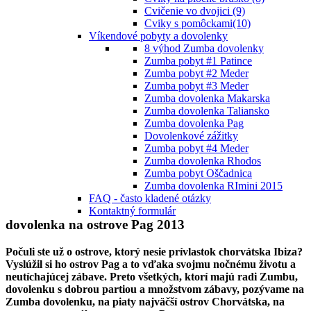
Cvičenie vo dvojici (9)
Cviky s pomôckami(10)
Víkendové pobyty a dovolenky
8 výhod Zumba dovolenky
Zumba pobyt #1 Patince
Zumba pobyt #2 Meder
Zumba pobyt #3 Meder
Zumba dovolenka Makarska
Zumba dovolenka Taliansko
Zumba dovolenka Pag
Dovolenkové zážitky
Zumba pobyt #4 Meder
Zumba dovolenka Rhodos
Zumba pobyt Oščadnica
Zumba dovolenka RImini 2015
FAQ - často kladené otázky
Kontaktný formulár
dovolenka na ostrove Pag 2013
Počuli ste už o ostrove, ktorý nesie prívlastok chorvátska Ibiza?
Vyslúžil si ho ostrov Pag a to vďaka svojmu nočnému životu a
neutíchajúcej zábave. Preto všetkých, ktorí majú radi Zumbu,
dovolenku s dobrou partiou a množstvom zábavy, pozývame na
Zumba dovolenku, na piaty najväčší ostrov Chorvátska, na