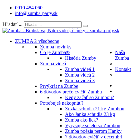
0910 484 060
info@zumba-party.sk
Hľadať ...
ZUMBA® všeobecne
Zumba novinky
Čo je Zumba®
Naša
História Zumby
Zumba
Zumba videá
Zumba videá 1
Kontakt
Zumba videá 2
Zumba videá 3
Prvýkrát na Zumbe
6 dôvodov prečo cvičiť Zumbu
Kedy začať so Zumbou?
Potrebuješ nakopnúť?
Zuzka schudla 21 kg Zumbou
Ako Janka schudla 23 kg
Zumba ako liek?
Vyrysujte si telo so Zumbou
Zumba poézia perom Hanky
7 dôvodov cvičiť v decembri