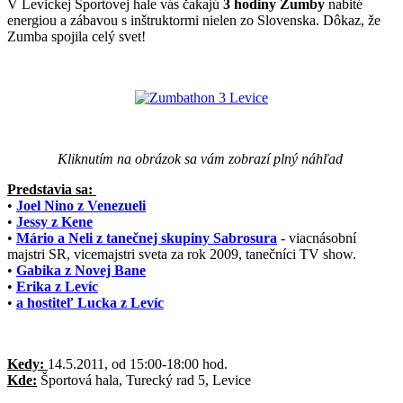
V Levickej Športovej hale vás čakajú
3 hodiny Zumby
nabité
energiou a zábavou s inštruktormi nielen zo Slovenska. Dôkaz, že
Zumba spojila celý svet!
Kliknutím na obrázok sa vám zobrazí plný náhľad
Predstavia sa:
•
Joel Nino z Venezueli
•
Jessy z Kene
•
Mário a Neli z tanečnej skupiny Sabrosura
- viacnásobní
majstri SR, vicemajstri sveta za rok 2009, tanečníci TV show.
•
Gabika z Novej Bane
•
Erika z Levíc
•
a hostiteľ Lucka z Levíc
Kedy:
14.5.2011, od 15:00-18:00 hod.
Kde:
Športová hala, Turecký rad 5, Levice