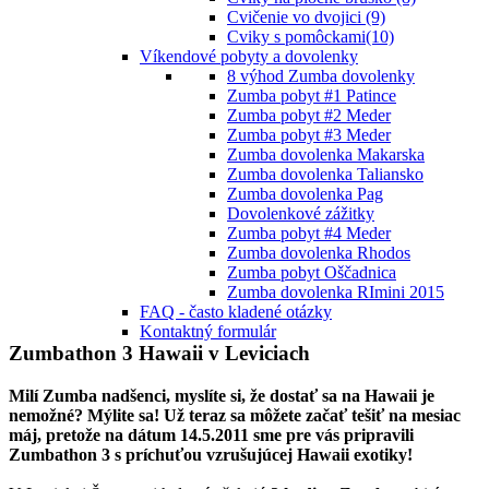
Cvičenie vo dvojici (9)
Cviky s pomôckami(10)
Víkendové pobyty a dovolenky
8 výhod Zumba dovolenky
Zumba pobyt #1 Patince
Zumba pobyt #2 Meder
Zumba pobyt #3 Meder
Zumba dovolenka Makarska
Zumba dovolenka Taliansko
Zumba dovolenka Pag
Dovolenkové zážitky
Zumba pobyt #4 Meder
Zumba dovolenka Rhodos
Zumba pobyt Oščadnica
Zumba dovolenka RImini 2015
FAQ - často kladené otázky
Kontaktný formulár
Zumbathon 3 Hawaii v Leviciach
Milí Zumba nadšenci, myslíte si, že dostať sa na Hawaii je
nemožné? Mýlite sa! Už teraz sa môžete začať tešiť na mesiac
máj, pretože na dátum 14.5.2011 sme pre vás pripravili
Zumbathon 3 s príchuťou vzrušujúcej Hawaii exotiky!