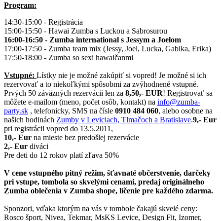
Program:
14:30-15:00 - Registrácia
15:00-15:50 - Hawai Zumba s Luckou a Sabrosurou
16:00-16:50 - Zumba international s Jessym a Joelom
17:00-17:50 - Zumba team mix (Jessy, Joel, Lucka, Gabika, Erika)
17:50-18:00 - Zumba so sexi hawaičanmi
Vstupné:
Lístky nie je možné zakúpiť si vopred! Je možné si ich
rezervovať a to niekoľkými spôsobmi za zvýhodnené vstupné.
Prvých 50 záväzných rezervácii len za
8,50,- EUR
! Registrovať sa
môžete e-mailom (meno, počet osôb, kontakt) na
info@zumba-
party.sk
, telefonicky, SMS na čísle
0910 484 060
, alebo osobne na
našich hodinách
Zumby v Leviciach, Tlmačoch a Bratislave
.
9,- Eur
pri registrácii vopred do 13.5.2011,
10,- Eur
na mieste bez predošlej rezervácie
2,- Eur
diváci
Pre deti do 12 rokov platí zľava 50%
V cene vstupného pitný režim, šťavnaté občerstvenie, darčeky
pri vstupe, tombola so skvelými cenami, predaj originálneho
Zumba oblečenia v Zumba shope, líčenie pre každého zdarma.
Sponzori, vďaka ktorým na vás v tombole čakajú skvelé ceny:
Rosco šport, Nivea, Tekmar, MsKS Levice, Design Fit, Izomer,