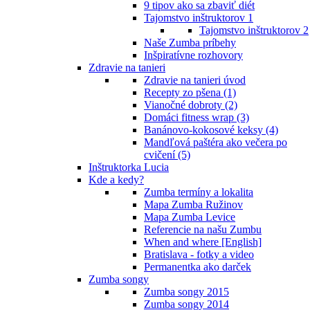
9 tipov ako sa zbaviť diét
Tajomstvo inštruktorov 1
Tajomstvo inštruktorov 2
Naše Zumba príbehy
Inšpiratívne rozhovory
Zdravie na tanieri
Zdravie na tanieri úvod
Recepty zo pšena (1)
Vianočné dobroty (2)
Domáci fitness wrap (3)
Banánovo-kokosové keksy (4)
Mandľová paštéra ako večera po
cvičení (5)
Inštruktorka Lucia
Kde a kedy?
Zumba termíny a lokalita
Mapa Zumba Ružinov
Mapa Zumba Levice
Referencie na našu Zumbu
When and where [English]
Bratislava - fotky a video
Permanentka ako darček
Zumba songy
Zumba songy 2015
Zumba songy 2014