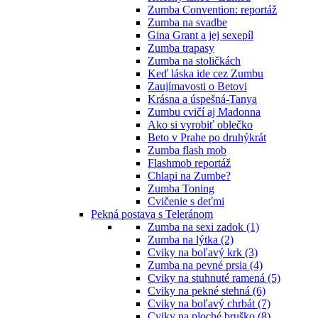
Zumba Convention: reportáž
Zumba na svadbe
Gina Grant a jej sexepíl
Zumba trapasy
Zumba na stoličkách
Keď láska ide cez Zumbu
Zaujímavosti o Betovi
Krásna a úspešná-Tanya
Zumbu cvičí aj Madonna
Ako si vyrobiť oblečko
Beto v Prahe po druhýkrát
Zumba flash mob
Flashmob reportáž
Chlapi na Zumbe?
Zumba Toning
Cvičenie s deťmi
Pekná postava s Teleránom
Zumba na sexi zadok (1)
Zumba na lýtka (2)
Cviky na boľavý krk (3)
Zumba na pevné prsia (4)
Cviky na stuhnuté ramená (5)
Cviky na pekné stehná (6)
Cviky na boľavý chrbát (7)
Cviky na ploché bruško (8)