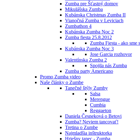
Zumba pre Šťastný domov
Mikulášska Zumba
Kubánska Christmas Zumba II
Vianočná Zumba v Leviciach
Zumbathon 4
Kubánska Zumba Noc 2
Zumba fiesta 25.8.2012
Zumba Fiesta - ako sme s
Kubánska Zumba Noc 3
Jose Garcia rozhovor
Valentínska Zumba 2
Spojila nás Zumba
Zumba party Americano
Promo Zumba video
Naše články o Zumbe
Tanečné štýly Zumby
Salsa
Merengue
Cumbia
Reggaeton
Daniela Česneková o Betovi
Zumba? Neviem tancovať!
Tretina o Zumbe
Najmladšia inštruktorka
Hriešny tanec - Zumba