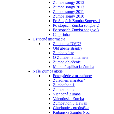
Zumba songy 2013
Zumba songy 2012
Zumba songy 2011
Zumba songy 2010
Po Stopách Zumba Songov 1
Po stopách Zumba songov 2
Po stopách Zumba songov 3
Caipirinha
Užitočné informácie
Zumba na DVD?
Obľúbené stránky
Zumba v lete
O Zumbe na Internete
Zumba oblečenie
Mobilná aplikácia Zumba
Naše Zumba akcie
Fotogalérie z maratónov
Zvládnem maratón?
Zumbathon 1
Zumbathon 2
Vianočná Zumba
Valentínska Zumba
Zumbathon 3 Hawaii
Chudnutie - prednáška
Kubánska Zumba Noc