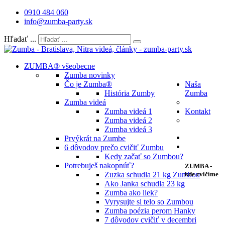
0910 484 060
info@zumba-party.sk
Hľadať ...
ZUMBA® všeobecne
Zumba novinky
Čo je Zumba®
Naša
História Zumby
Zumba
Zumba videá
Zumba videá 1
Kontakt
Zumba videá 2
Zumba videá 3
Prvýkrát na Zumbe
6 dôvodov prečo cvičiť Zumbu
Kedy začať so Zumbou?
Potrebuješ nakopnúť?
ZUMBA -
Zuzka schudla 21 kg Zumbou
kde cvičíme
Ako Janka schudla 23 kg
Zumba ako liek?
Vyrysujte si telo so Zumbou
Zumba poézia perom Hanky
7 dôvodov cvičiť v decembri