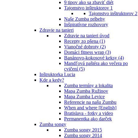
9 tipov ako sa zbaviť diét
Tajomstvo inštruktorov 1
Tajomstvo inštruktorov 2
Naše Zumba príbehy
Inšpiratívne rozhovory
Zdravie na tanieri
Zdravie na tanieri úvod
Recepty zo pšena (1)
Vianočné dobroty (2)
Domáci fitness wrap (3)
Banánovo-kokosové keksy (4)
Mandľová paštéra ako večera po
cvičení (5)
Inštruktorka Lucia
Kde a kedy?
Zumba termíny a lokalita
Mapa Zumba Ružinov
Mapa Zumba Levice
Referencie na našu Zumbu
When and where [English]
Bratislava - fotky a video
Permanentka ako darček
Zumba songy
Zumba songy 2015
Zumba songy 2014