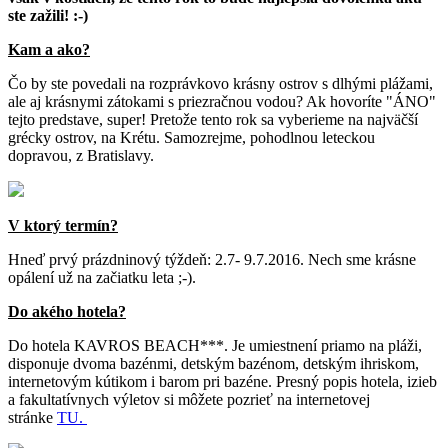
ste zažili! :-)
Kam a ako?
Čo by ste povedali na rozprávkovo krásny ostrov s dlhými plážami,
ale aj krásnymi zátokami s priezračnou vodou? Ak hovoríte "ÁNO"
tejto predstave, super! Pretože tento rok sa vyberieme na najväčší
grécky ostrov, na Krétu. Samozrejme, pohodlnou leteckou
dopravou, z Bratislavy.
V ktorý termín?
Hneď prvý prázdninový týždeň: 2.7- 9.7.2016. Nech sme krásne
opálení už na začiatku leta ;-).
Do akého hotela?
Do hotela KAVROS BEACH***. Je umiestnení priamo na pláži,
disponuje dvoma bazénmi, detským bazénom, detským ihriskom,
internetovým kútikom i barom pri bazéne. Presný popis hotela, izieb
a fakultatívnych výletov si môžete pozrieť na internetovej
stránke
TU.