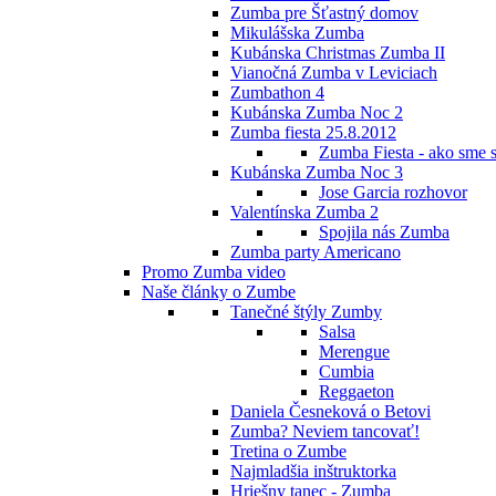
Zumba pre Šťastný domov
Mikulášska Zumba
Kubánska Christmas Zumba II
Vianočná Zumba v Leviciach
Zumbathon 4
Kubánska Zumba Noc 2
Zumba fiesta 25.8.2012
Zumba Fiesta - ako sme s
Kubánska Zumba Noc 3
Jose Garcia rozhovor
Valentínska Zumba 2
Spojila nás Zumba
Zumba party Americano
Promo Zumba video
Naše články o Zumbe
Tanečné štýly Zumby
Salsa
Merengue
Cumbia
Reggaeton
Daniela Česneková o Betovi
Zumba? Neviem tancovať!
Tretina o Zumbe
Najmladšia inštruktorka
Hriešny tanec - Zumba