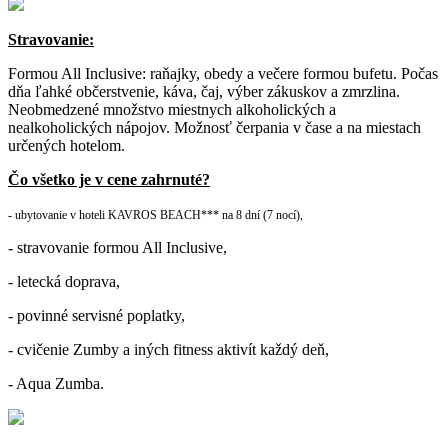
Stravovanie:
Formou All Inclusive: raňajky, obedy a večere formou bufetu. Počas
dňa ľahké občerstvenie, káva, čaj, výber zákuskov a zmrzlina.
Neobmedzené množstvo miestnych alkoholických a
nealkoholických nápojov. Možnosť čerpania v čase a na miestach
určených hotelom.
Čo všetko je v cene zahrnuté?
- ubytovanie v hoteli
KAVROS BEACH*** na 8 dní (7 nocí),
- stravovanie formou All Inclusive,
- letecká doprava,
- povinné servisné poplatky,
- cvičenie Zumby a iných fitness aktivít každý deň,
- Aqua Zumba.