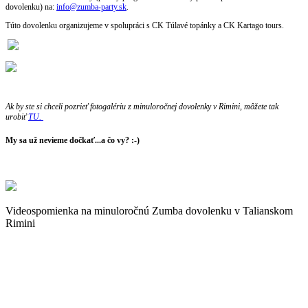
dovolenku) na:
info@zumba-party.sk
.
Túto dovolenku organizujeme v spolupráci s CK Túlavé topánky a CK Kartago tours.
Ak by ste si chceli pozrieť fotogalériu z minuloročnej dovolenky v Rimini, môžete tak
urobiť
TU.
My sa už nevieme dočkať...a čo vy? :-)
Videospomienka na minuloročnú Zumba dovolenku v Talianskom
Rimini