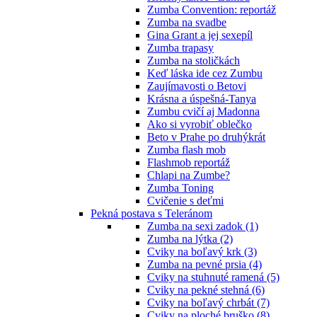
Zumba Convention: reportáž
Zumba na svadbe
Gina Grant a jej sexepíl
Zumba trapasy
Zumba na stoličkách
Keď láska ide cez Zumbu
Zaujímavosti o Betovi
Krásna a úspešná-Tanya
Zumbu cvičí aj Madonna
Ako si vyrobiť oblečko
Beto v Prahe po druhýkrát
Zumba flash mob
Flashmob reportáž
Chlapi na Zumbe?
Zumba Toning
Cvičenie s deťmi
Pekná postava s Teleránom
Zumba na sexi zadok (1)
Zumba na lýtka (2)
Cviky na boľavý krk (3)
Zumba na pevné prsia (4)
Cviky na stuhnuté ramená (5)
Cviky na pekné stehná (6)
Cviky na boľavý chrbát (7)
Cviky na ploché bruško (8)