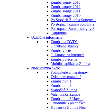
Zumba songy 2013
Zumba songy 2012
Zumba songy 2011
Zumba songy 2010
Po Stopách Zumba Songov 1
Po stopách Zumba songov 2
Po stopách Zumba songov 3
Caipirinha
Užitočné informácie
Zumba na DVD?
Obľúbené stránky
Zumba v lete
O Zumbe na Internete
Zumba oblečenie
Mobilná aplikácia Zumba
Naše Zumba akcie
Fotogalérie z maratónov
Zvládnem maratón?
Zumbathon 1
Zumbathon 2
Vianočná Zumba
Valentínska Zumba
Zumbathon 3 Hawaii
Chudnutie - prednáška
Kubánska Zumba Noc