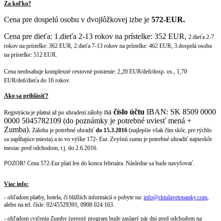
Za koľko?
Cena pre dospelú osobu v dvojlôžkovej izbe je
572-EUR.
Cena pre dieťa: 1.dieťa 2-13 rokov na prístelke: 352 EUR,
2.dieťa 2-7
rokov na prístelke: 362 EUR,
2.dieťa 7-13 rokov na prístelke: 462 EUR,
3.dospelá osoba
na prístelke: 512 EUR.
Cena neobsahuje komplexné cestovné poistenie: 2,20 EUR/deň/dosp. os., 1,70
EUR/deň/dieťa do 16 rokov.
Ako sa prihlásiť?
na
číslo účtu
IBAN: SK 8509 0000
Registrácia je platná až po uhradení zálohy
0000 5045782109 (do poznámky je potrebné uviesť mená +
Zumba).
Zálohu je potrebné uhradiť
do 15.3.2016
(najlepšie však čím skôr, pre rýchlo
sa zapĺňajúce miesta) a to vo výške 172- Eur. Zvyšnú sumu je potrebné uhradiť najneskôr
mesiac pred odchodom, t.j. do 2.6.2016.
POZOR! Cena 572-Eur platí len do konca februára. Následne sa bude navyšovať.
Viac info:
- ohľadom platby, hotela, či bližších informácií o pobyte na:
info@cktulavetopanky.com
,
alebo na tel. čísle: 02/45529391, 0908 024 163.
- ohľadom cvičenia Zumby (presný program bude zaslaný pár dní pred odchodom na