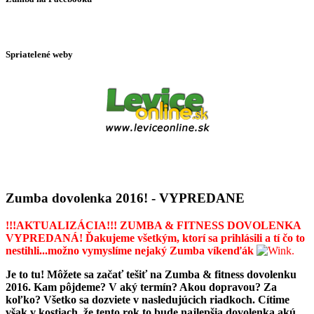
Spriatelené weby
Zumba dovolenka 2016! - VYPREDANE
!!!AKTUALIZÁCIA!!! ZUMBA & FITNESS DOVOLENKA
VYPREDANÁ! Ďakujeme všetkým, ktorí sa prihlásili a tí čo to
nestihli...možno vymyslíme nejaký Zumba víkenďák
.
Je to tu! Môžete sa začať tešiť na Zumba & fitness dovolenku
2016. Kam pôjdeme? V aký termín? Akou dopravou? Za
koľko? Všetko sa dozviete v nasledujúcich riadkoch. Cítime
však v kostiach, že tento rok to bude najlepšia dovolenka akú