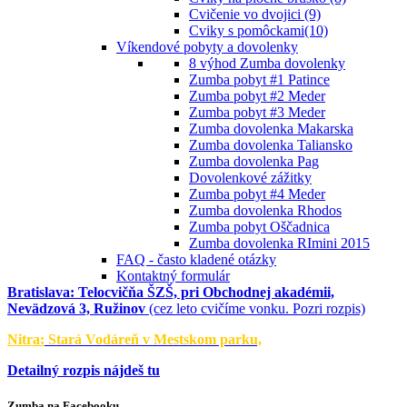
Cvičenie vo dvojici (9)
Cviky s pomôckami(10)
Víkendové pobyty a dovolenky
8 výhod Zumba dovolenky
Zumba pobyt #1 Patince
Zumba pobyt #2 Meder
Zumba pobyt #3 Meder
Zumba dovolenka Makarska
Zumba dovolenka Taliansko
Zumba dovolenka Pag
Dovolenkové zážitky
Zumba pobyt #4 Meder
Zumba dovolenka Rhodos
Zumba pobyt Oščadnica
Zumba dovolenka RImini 2015
FAQ - často kladené otázky
Kontaktný formulár
Bratislava:
Telocvičňa ŠZŠ, pri Obchodnej akadémii,
Nevädzová 3, Ružinov
(cez leto cvičíme vonku. Pozri rozpis)
Nitra:
Stará Vodáreň v Mestskom parku,
Detailný rozpis nájdeš tu
Zumba na Facebooku