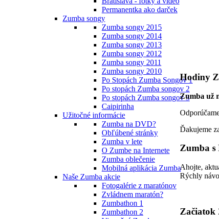
Bratislava - fotky a video
Permanentka ako darček
Zumba songy
Zumba songy 2015
Zumba songy 2014
Zumba songy 2013
Zumba songy 2012
Zumba songy 2011
Zumba songy 2010
Hodiny Z
Po Stopách Zumba Songov 1
Po stopách Zumba songov 2
Zumba už n
Po stopách Zumba songov 3
Caipirinha
Odporúčame 
Užitočné informácie
Zumba na DVD?
Ďakujeme za
Obľúbené stránky
Zumba v lete
Zumba s 
O Zumbe na Internete
Zumba oblečenie
Ahojte, aktu
Mobilná aplikácia Zumba
Rýchly návo
Naše Zumba akcie
Fotogalérie z maratónov
Zvládnem maratón?
Zumbathon 1
Začiatok
Zumbathon 2