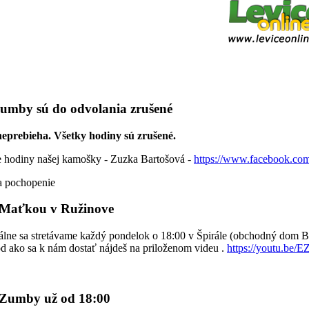
umby sú do odvolania zrušené
eprebieha. Všetky hodiny sú zrušené.
hodiny našej kamošky - Zuzka Bartošová -
https://www.facebook.co
 pochopenie
Maťkou v Ružinove
álne sa stretávame každý pondelok o 18:00 v Špirále (obchodný dom Bu
d ako sa k nám dostať nájdeš na priloženom videu .
https://youtu.b
 Zumby už od 18:00