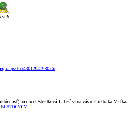
m/groups/1654301294798076/
dúcnosť) na ulici Ostredková 1. Teší sa na vás inštruktorka Maťka.
e/EZBL57D0Y0M