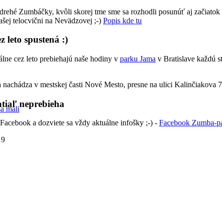
drehé Zumbáčky, kvôli skorej tme sme sa rozhodli posunúť aj začiatok
našej telocvični na Nevädzovej ;-)
Popis kde tu
 leto spustená :)
álne cez leto prebiehajú naše hodiny v
parku Jama
v Bratislave každú st
 nachádza v mestskej časti Nové Mesto, presne na ulici Kalinčiakova 
tiaľ neprebieha
a mali
 Facebook a dozviete sa vždy aktuálne infošky ;-) -
Facebook Zumba-pa
19