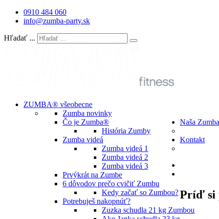
0910 484 060
info@zumba-party.sk
Hľadať ...
ZUMBA® všeobecne
Zumba novinky
Čo je Zumba®
Naša Zumb
História Zumby
Zumba videá
Kontakt
Zumba videá 1
Zumba videá 2
Zumba videá 3
Prvýkrát na Zumbe
6 dôvodov prečo cvičiť Zumbu
Príď s
Kedy začať so Zumbou?
Potrebuješ nakopnúť?
Zuzka schudla 21 kg Zumbou
Ako Janka schudla 23 kg