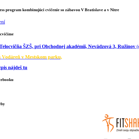
ness program kombinujúci cvičenie so zábavou V Bratislave a v Nitre
ení
cvičíme
Telocvičňa ŠZŠ, pri Obchodnej akadémii, Nevädzová 3, Ružinov
(
á Vodáreň v Mestskom parku,
zpis nájdeš tu
cebooku
eby