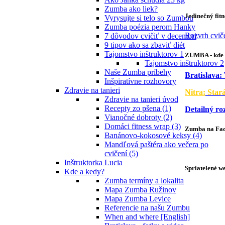
Zumba ako liek?
Jedinečný fit
Vyrysujte si telo so Zumbou
Zumba poézia perom Hanky
Rozvrh cvič
7 dôvodov cvičiť v decembri
9 tipov ako sa zbaviť diét
Tajomstvo inštruktorov 1
ZUMBA - kde 
Tajomstvo inštruktorov 2
Naše Zumba príbehy
Bratislava:
Inšpiratívne rozhovory
Zdravie na tanieri
Nitra:
Star
Zdravie na tanieri úvod
Recepty zo pšena (1)
Detailný ro
Vianočné dobroty (2)
Domáci fitness wrap (3)
Zumba na Fa
Banánovo-kokosové keksy (4)
Mandľová paštéra ako večera po
cvičení (5)
Inštruktorka Lucia
Spriatelené w
Kde a kedy?
Zumba termíny a lokalita
Mapa Zumba Ružinov
Mapa Zumba Levice
Referencie na našu Zumbu
When and where [English]