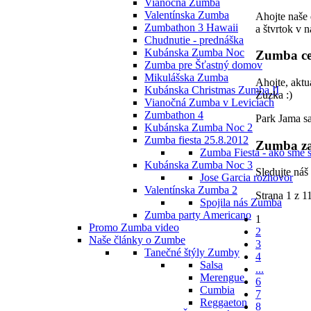
Vianočná Zumba
Valentínska Zumba
Ahojte naše 
Zumbathon 3 Hawaii
a štvrtok v 
Chudnutie - prednáška
Kubánska Zumba Noc
Zumba cez
Zumba pre Šťastný domov
Mikulášska Zumba
Ahojte, aktu
Kubánska Christmas Zumba II
Zuzka :)
Vianočná Zumba v Leviciach
Zumbathon 4
Park Jama sa
Kubánska Zumba Noc 2
Zumba fiesta 25.8.2012
Zumba za
Zumba Fiesta - ako sme s
Kubánska Zumba Noc 3
Sledujte náš
Jose Garcia rozhovor
Valentínska Zumba 2
Strana 1 z 1
Spojila nás Zumba
Zumba party Americano
1
Promo Zumba video
2
Naše články o Zumbe
3
Tanečné štýly Zumby
4
Salsa
...
Merengue
6
Cumbia
7
Reggaeton
8