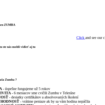
hen ZUMBA
Click
and see our c
 ste nás mohli vidieť aj tu
naša Zumba ?
A -
úspešne fungujeme už 5 rokov
IVITA -
6 mesiacov sme cvičili Zumbu v Teleráne
NOSŤ
- desiatky certifikátov a absolvovaných školení
YHODNOSŤ
- vrátime peniaze ak by sa vám hodina nepáčila