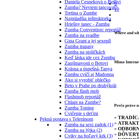
Daniela Česneková o Betovi
9
Zumba? Neviem tancovať!
10
Tretina o Zumbe
Najmladšia inštruktorka
Hriešny tanec - Zumba
Zumba Convention: reportáž
Where and w
Zumba na svadbe
Gina Grant a jej sexepíl
Zumba trapasy
Zumba na stoličkách
Keď láska ide cez Zumbu
Mimo Internetu
Zaujímavosti o Betovi
Krásna a úspešná-Tanya
Zumbu cvičí aj Madonna
Ako si vyrobiť oblečko
Beto v Prahe po druhýkrát
Zumba flash mob
Flashmob reportáž
Chlapi na Zumbe?
Prečo práve 
Zumba Toning
Cvičenie s deťmi
»
TRADÍC
Pekná postava s Teleránom
»
ATRAKT
Zumba na sexi zadok (1)
»
ODBOR
Zumba na lýtka (2)
»
DÔVER
Cviky na boľavý krk (3)