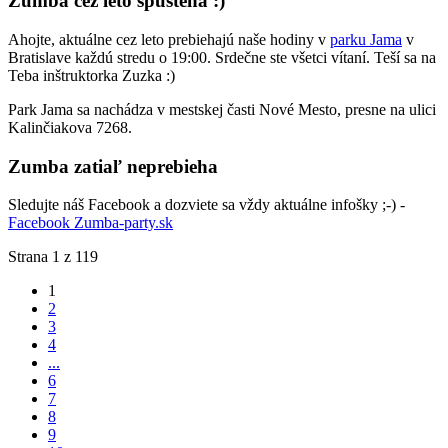
Zumba cez leto spustená :)
Ahojte, aktuálne cez leto prebiehajú naše hodiny v
parku Jama
v
Bratislave každú stredu o 19:00. Srdečne ste všetci vítaní. Teší sa na
Teba inštruktorka Zuzka :)
Park Jama sa nachádza v mestskej časti Nové Mesto, presne na ulici
Kalinčiakova 7268.
Zumba zatiaľ neprebieha
Sledujte náš Facebook a dozviete sa vždy aktuálne infošky ;-) -
Facebook Zumba-party.sk
Strana 1 z 119
1
2
3
4
...
6
7
8
9