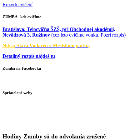
Rozvrh cvičení
ZUMBA - kde cvičíme
Bratislava:
Telocvičňa ŠZŠ, pri Obchodnej akadémii,
Nevädzová 3, Ružinov
(cez leto cvičíme vonku. Pozri rozpis)
Nitra:
Stará Vodáreň v Mestskom parku,
Detailný rozpis nájdeš tu
Zumba na Facebooku
Spriatelené weby
Hodiny Zumby sú do odvolania zrušené