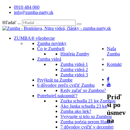
0910 484 060
info@zumba-party.sk
Hľadať ...
ZUMBA® všeobecne
Zumba novinky
Čo je Zumba®
Naša
História Zumby
Zumba
Zumba videá
Zumba videá 1
Kontakt
Zumba videá 2
Zumba videá 3
Prvýkrát na Zumbe
6 dôvodov prečo cvičiť Zumbu
Kedy začať so Zumbou?
Príď
Potrebuješ nakopnúť?
Zuzka schudla 21 kg Zumbou
si po
Ako Janka schudla 23 kg
úsmev
Zumba ako liek?
Vyrysujte si telo so Zumbou
na
Zumba poézia perom Hanky
7 dôvodov cvičiť v decembri