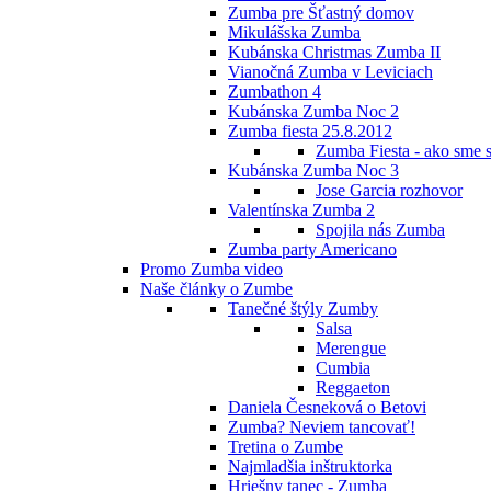
Zumba pre Šťastný domov
Mikulášska Zumba
Kubánska Christmas Zumba II
Vianočná Zumba v Leviciach
Zumbathon 4
Kubánska Zumba Noc 2
Zumba fiesta 25.8.2012
Zumba Fiesta - ako sme s
Kubánska Zumba Noc 3
Jose Garcia rozhovor
Valentínska Zumba 2
Spojila nás Zumba
Zumba party Americano
Promo Zumba video
Naše články o Zumbe
Tanečné štýly Zumby
Salsa
Merengue
Cumbia
Reggaeton
Daniela Česneková o Betovi
Zumba? Neviem tancovať!
Tretina o Zumbe
Najmladšia inštruktorka
Hriešny tanec - Zumba