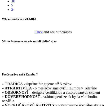
10
Where and when ZUMBA
Click
and see our classes
Mimo Internetu ste nás mohli vidieť aj tu
Prečo práve naša Zumba ?
»
TRADÍCA -
úspešne fungujeme už 5 rokov
»
ATRAKTIVITA -
6 mesiacov sme cvičili Zumbu v Teleráne
»
ODBORNOSŤ
- desiatky certifikátov a absolvovaných školení
»
DÔVERYHODNOSŤ
- vrátime peniaze ak by sa vám hodina
nepáčila
»
VOĽNOČASOVÉ AKTIVITY
- organizujeme špeciálne akcie a