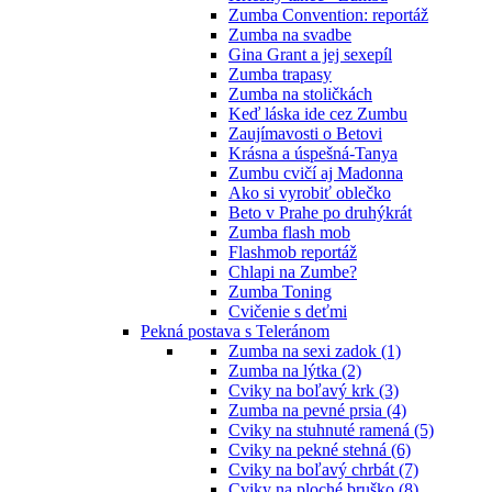
Zumba Convention: reportáž
Zumba na svadbe
Gina Grant a jej sexepíl
Zumba trapasy
Zumba na stoličkách
Keď láska ide cez Zumbu
Zaujímavosti o Betovi
Krásna a úspešná-Tanya
Zumbu cvičí aj Madonna
Ako si vyrobiť oblečko
Beto v Prahe po druhýkrát
Zumba flash mob
Flashmob reportáž
Chlapi na Zumbe?
Zumba Toning
Cvičenie s deťmi
Pekná postava s Teleránom
Zumba na sexi zadok (1)
Zumba na lýtka (2)
Cviky na boľavý krk (3)
Zumba na pevné prsia (4)
Cviky na stuhnuté ramená (5)
Cviky na pekné stehná (6)
Cviky na boľavý chrbát (7)
Cviky na ploché bruško (8)