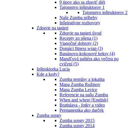
9 tipov ako sa zbaviť diét
Tajomstvo inštruktorov 1
Tajomstvo inštruktorov 2
Naše Zumba príbehy
Inšpiratívne rozhovory
Zdravie na tanieri
Zdravie na tanieri úvod
Recepty zo pšena (1)
Vianočné dobroty (2)
Domáci fitness wrap (3)
Banánovo-kokosové keksy (4)
Mandľová paštéra ako večera po
cvičení (5)
Inštruktorka Lucia
Kde a kedy?
Zumba termíny a lokalita
Mapa Zumba Ružinov
Mapa Zumba Levice
Referencie na našu Zumbu
When and where [English]
Bratislava - fotky a video
Permanentka ako darček
Zumba songy
Zumba songy 2015
Zumba songy 2014