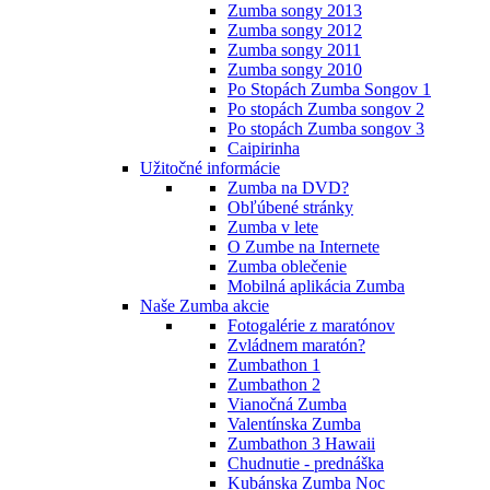
Zumba songy 2013
Zumba songy 2012
Zumba songy 2011
Zumba songy 2010
Po Stopách Zumba Songov 1
Po stopách Zumba songov 2
Po stopách Zumba songov 3
Caipirinha
Užitočné informácie
Zumba na DVD?
Obľúbené stránky
Zumba v lete
O Zumbe na Internete
Zumba oblečenie
Mobilná aplikácia Zumba
Naše Zumba akcie
Fotogalérie z maratónov
Zvládnem maratón?
Zumbathon 1
Zumbathon 2
Vianočná Zumba
Valentínska Zumba
Zumbathon 3 Hawaii
Chudnutie - prednáška
Kubánska Zumba Noc