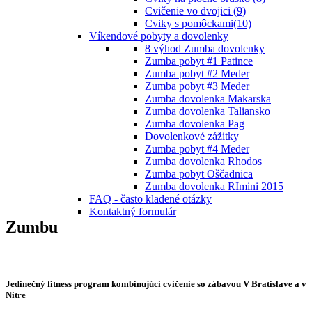
Cvičenie vo dvojici (9)
Cviky s pomôckami(10)
Víkendové pobyty a dovolenky
8 výhod Zumba dovolenky
Zumba pobyt #1 Patince
Zumba pobyt #2 Meder
Zumba pobyt #3 Meder
Zumba dovolenka Makarska
Zumba dovolenka Taliansko
Zumba dovolenka Pag
Dovolenkové zážitky
Zumba pobyt #4 Meder
Zumba dovolenka Rhodos
Zumba pobyt Oščadnica
Zumba dovolenka RImini 2015
FAQ - často kladené otázky
Kontaktný formulár
Zumbu
Jedinečný fitness program kombinujúci cvičenie so zábavou V Bratislave a v
Nitre