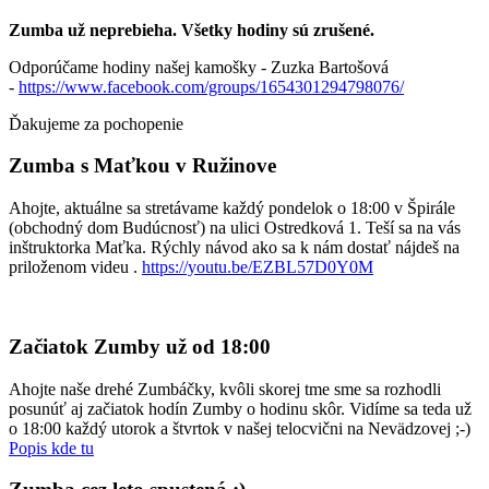
Zumba už neprebieha. Všetky hodiny sú zrušené.
Odporúčame hodiny našej kamošky - Zuzka Bartošová
-
https://www.facebook.com/groups/1654301294798076/
Ďakujeme za pochopenie
Zumba s Maťkou v Ružinove
Ahojte, aktuálne sa stretávame každý pondelok o 18:00 v Špirále
(obchodný dom Budúcnosť) na ulici Ostredková 1. Teší sa na vás
inštruktorka Maťka. Rýchly návod ako sa k nám dostať nájdeš na
priloženom videu .
https://youtu.be/EZBL57D0Y0M
Začiatok Zumby už od 18:00
Ahojte naše drehé Zumbáčky, kvôli skorej tme sme sa rozhodli
posunúť aj začiatok hodín Zumby o hodinu skôr. Vidíme sa teda už
o 18:00 každý utorok a štvrtok v našej telocvični na Nevädzovej ;-)
Popis kde tu