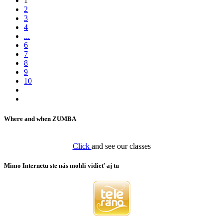
1
2
3
4
...
6
7
8
9
10
Where and when ZUMBA
Click
and see our classes
Mimo Internetu ste nás mohli vidieť aj tu