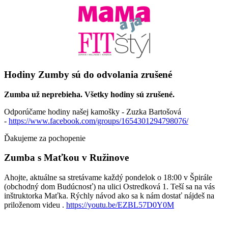
Hodiny Zumby sú do odvolania zrušené
Zumba už neprebieha. Všetky hodiny sú zrušené.
Odporúčame hodiny našej kamošky - Zuzka Bartošová
-
https://www.facebook.com/groups/1654301294798076/
Ďakujeme za pochopenie
Zumba s Maťkou v Ružinove
Ahojte, aktuálne sa stretávame každý pondelok o 18:00 v Špirále
(obchodný dom Budúcnosť) na ulici Ostredková 1. Teší sa na vás
inštruktorka Maťka. Rýchly návod ako sa k nám dostať nájdeš na
priloženom videu .
https://youtu.be/EZBL57D0Y0M