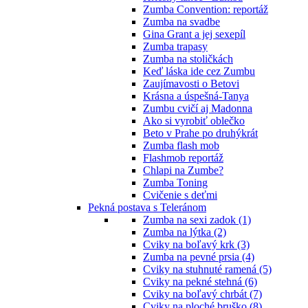
Zumba Convention: reportáž
Zumba na svadbe
Gina Grant a jej sexepíl
Zumba trapasy
Zumba na stoličkách
Keď láska ide cez Zumbu
Zaujímavosti o Betovi
Krásna a úspešná-Tanya
Zumbu cvičí aj Madonna
Ako si vyrobiť oblečko
Beto v Prahe po druhýkrát
Zumba flash mob
Flashmob reportáž
Chlapi na Zumbe?
Zumba Toning
Cvičenie s deťmi
Pekná postava s Teleránom
Zumba na sexi zadok (1)
Zumba na lýtka (2)
Cviky na boľavý krk (3)
Zumba na pevné prsia (4)
Cviky na stuhnuté ramená (5)
Cviky na pekné stehná (6)
Cviky na boľavý chrbát (7)
Cviky na ploché bruško (8)