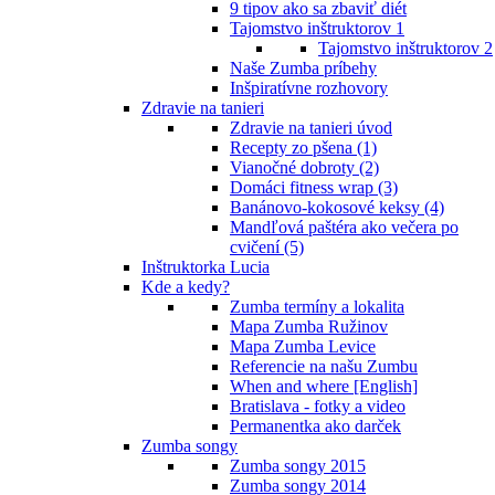
9 tipov ako sa zbaviť diét
Tajomstvo inštruktorov 1
Tajomstvo inštruktorov 2
Naše Zumba príbehy
Inšpiratívne rozhovory
Zdravie na tanieri
Zdravie na tanieri úvod
Recepty zo pšena (1)
Vianočné dobroty (2)
Domáci fitness wrap (3)
Banánovo-kokosové keksy (4)
Mandľová paštéra ako večera po
cvičení (5)
Inštruktorka Lucia
Kde a kedy?
Zumba termíny a lokalita
Mapa Zumba Ružinov
Mapa Zumba Levice
Referencie na našu Zumbu
When and where [English]
Bratislava - fotky a video
Permanentka ako darček
Zumba songy
Zumba songy 2015
Zumba songy 2014