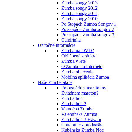
Zumba songy 2013
Zumba songy 2012
Zumba songy 2011
Zumba songy 2010
Po Stopách Zumba Songov 1
Po stopách Zumba songov 2
Po stopách Zumba songov 3
Caipirinha
Užitočné informácie
Zumba na DVD?
Obľúbené stránky
Zumba v lete
O Zumbe na Internete
Zumba oblečenie
Mobilná aplikácia Zumba
Naše Zumba akcie
Fotogalérie z maratónov
Zvládnem maratón?
Zumbathon 1
Zumbathon 2
Vianočná Zumba
Valentínska Zumba
Zumbathon 3 Hawaii
Chudnutie - prednáška
Kubánska Zumba Noc