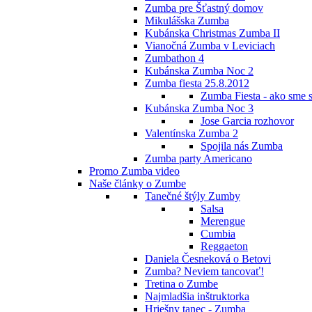
Zumba pre Šťastný domov
Mikulášska Zumba
Kubánska Christmas Zumba II
Vianočná Zumba v Leviciach
Zumbathon 4
Kubánska Zumba Noc 2
Zumba fiesta 25.8.2012
Zumba Fiesta - ako sme s
Kubánska Zumba Noc 3
Jose Garcia rozhovor
Valentínska Zumba 2
Spojila nás Zumba
Zumba party Americano
Promo Zumba video
Naše články o Zumbe
Tanečné štýly Zumby
Salsa
Merengue
Cumbia
Reggaeton
Daniela Česneková o Betovi
Zumba? Neviem tancovať!
Tretina o Zumbe
Najmladšia inštruktorka
Hriešny tanec - Zumba