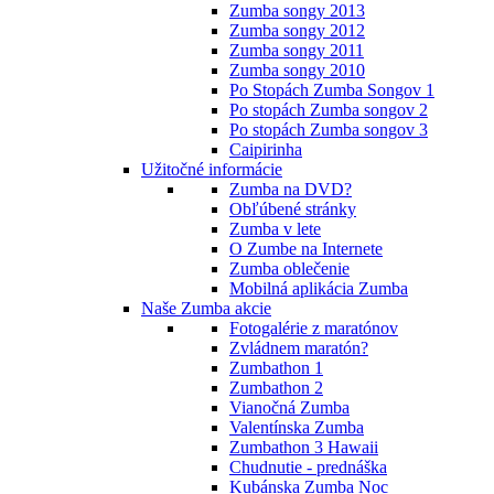
Zumba songy 2013
Zumba songy 2012
Zumba songy 2011
Zumba songy 2010
Po Stopách Zumba Songov 1
Po stopách Zumba songov 2
Po stopách Zumba songov 3
Caipirinha
Užitočné informácie
Zumba na DVD?
Obľúbené stránky
Zumba v lete
O Zumbe na Internete
Zumba oblečenie
Mobilná aplikácia Zumba
Naše Zumba akcie
Fotogalérie z maratónov
Zvládnem maratón?
Zumbathon 1
Zumbathon 2
Vianočná Zumba
Valentínska Zumba
Zumbathon 3 Hawaii
Chudnutie - prednáška
Kubánska Zumba Noc