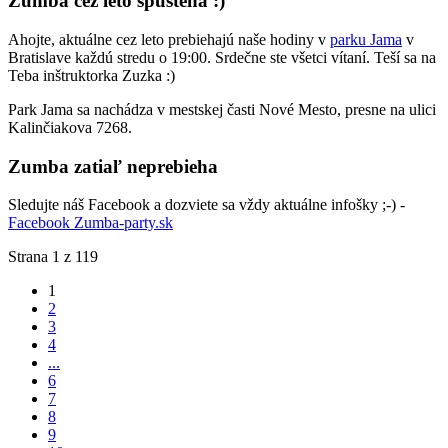
Zumba cez leto spustená :)
Ahojte, aktuálne cez leto prebiehajú naše hodiny v
parku Jama
v
Bratislave každú stredu o 19:00. Srdečne ste všetci vítaní. Teší sa na
Teba inštruktorka Zuzka :)
Park Jama sa nachádza v mestskej časti Nové Mesto, presne na ulici
Kalinčiakova 7268.
Zumba zatiaľ neprebieha
Sledujte náš Facebook a dozviete sa vždy aktuálne infošky ;-) -
Facebook Zumba-party.sk
Strana 1 z 119
1
2
3
4
...
6
7
8
9