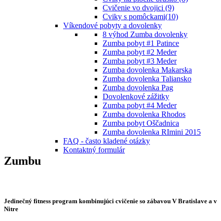
Cvičenie vo dvojici (9)
Cviky s pomôckami(10)
Víkendové pobyty a dovolenky
8 výhod Zumba dovolenky
Zumba pobyt #1 Patince
Zumba pobyt #2 Meder
Zumba pobyt #3 Meder
Zumba dovolenka Makarska
Zumba dovolenka Taliansko
Zumba dovolenka Pag
Dovolenkové zážitky
Zumba pobyt #4 Meder
Zumba dovolenka Rhodos
Zumba pobyt Oščadnica
Zumba dovolenka RImini 2015
FAQ - často kladené otázky
Kontaktný formulár
Zumbu
Jedinečný fitness program kombinujúci cvičenie so zábavou V Bratislave a v
Nitre