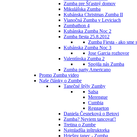
Zumba pre Šťastný domov
Mikulášska Zumba
Kubánska Christmas Zumba II
Vianočná Zumba v Leviciach
Zumbathon 4
Kubánska Zumba Noc 2
Zumba fiesta 25.8.2012
Zumba Fiesta - ako sme s
Kubánska Zumba Noc 3
Jose Garcia rozhovor
Valentínska Zumba 2
Spojila nás Zumba
Zumba party Americano
Promo Zumba video
Naše články o Zumbe
Tanečné štýly Zumby
Salsa
Merengue
Cumbia
Reggaeton
Daniela Česneková o Betovi
Zumba? Neviem tancovať!
Tretina o Zumbe
Najmladšia inštruktorka
Hriešny tanec - Zumba