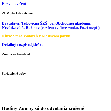
Rozvrh cvičení
ZUMBA - kde cvičíme
Bratislava:
Telocvičňa ŠZŠ, pri Obchodnej akadémii,
Nevädzová 3, Ružinov
(cez leto cvičíme vonku. Pozri rozpis)
Nitra:
Stará Vodáreň v Mestskom parku,
Detailný rozpis nájdeš tu
Zumba na Facebooku
Spriatelené weby
Hodiny Zumby sú do odvolania zrušené