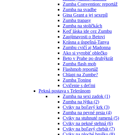
Zumba Convention: reportáž
Zumba na svadbe
Gina Grant a jej sexepíl
Zumba trapasy
Zumba na stoličkách
Keď láska ide cez Zumbu
Zaujímavosti o Betovi
Krásna a úspešná-Tanya
Zumbu cvičí aj Madonna
Ako si vyrobiť oblečko
Beto v Prahe po druhýkrát
Zumba flash mob
Flashmob reportáž
Chlapi na Zumbe?
Zumba Toning
Cvičenie s deťmi
Pekná postava s Teleránom
Zumba na sexi zadok (1)
Zumba na lýtka (2)
Cviky na boľavý krk (3)
Zumba na pevné prsia (4)
Cviky na stuhnuté ramená (5)
Cviky na pekné stehná (6)
Cviky na boľavý chrbát (7)
Cviky na ploché bruško (8)