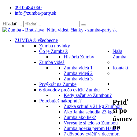
0910 484 060
info@zumba-party.sk
Hľadať ...
ZUMBA® všeobecne
Zumba novinky
Čo je Zumba®
Naša
História Zumby
Zumba
Zumba videá
Zumba videá 1
Kontakt
Zumba videá 2
Zumba videá 3
Prvýkrát na Zumbe
6 dôvodov prečo cvičiť Zumbu
Kedy začať so Zumbou?
Príď
Potrebuješ nakopnúť?
Zuzka schudla 21 kg Zumbou
si po
Ako Janka schudla 23 kg
úsmev
Zumba ako liek?
Vyrysujte si telo so Zumbou
na
Zumba poézia perom Hanky
7 dôvodov cvičiť v decembri