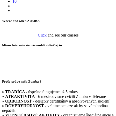
10
Where and when ZUMBA
Click
and see our classes
Mimo Internetu ste nás mohli vidieť aj tu
Prečo práve naša Zumba ?
»
TRADÍCA -
úspešne fungujeme už 5 rokov
»
ATRAKTIVITA -
6 mesiacov sme cvičili Zumbu v Teleráne
»
ODBORNOSŤ
- desiatky certifikátov a absolvovaných školení
»
DÔVERYHODNOSŤ
- vrátime peniaze ak by sa vám hodina
nepáčila
»
VOĽNOČASOVÉ AKTIVITY
- organizujeme špeciálne akcie a