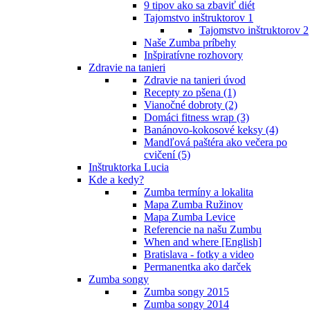
9 tipov ako sa zbaviť diét
Tajomstvo inštruktorov 1
Tajomstvo inštruktorov 2
Naše Zumba príbehy
Inšpiratívne rozhovory
Zdravie na tanieri
Zdravie na tanieri úvod
Recepty zo pšena (1)
Vianočné dobroty (2)
Domáci fitness wrap (3)
Banánovo-kokosové keksy (4)
Mandľová paštéra ako večera po
cvičení (5)
Inštruktorka Lucia
Kde a kedy?
Zumba termíny a lokalita
Mapa Zumba Ružinov
Mapa Zumba Levice
Referencie na našu Zumbu
When and where [English]
Bratislava - fotky a video
Permanentka ako darček
Zumba songy
Zumba songy 2015
Zumba songy 2014