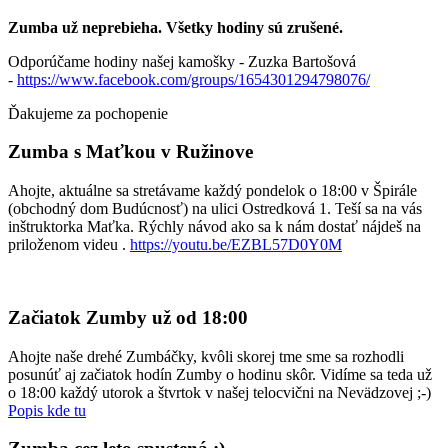
Zumba už neprebieha. Všetky hodiny sú zrušené.
Odporúčame hodiny našej kamošky - Zuzka Bartošová
-
https://www.facebook.com/groups/1654301294798076/
Ďakujeme za pochopenie
Zumba s Maťkou v Ružinove
Ahojte, aktuálne sa stretávame každý pondelok o 18:00 v Špirále
(obchodný dom Budúcnosť) na ulici Ostredková 1. Teší sa na vás
inštruktorka Maťka. Rýchly návod ako sa k nám dostať nájdeš na
priloženom videu .
https://youtu.be/EZBL57D0Y0M
Začiatok Zumby už od 18:00
Ahojte naše drehé Zumbáčky, kvôli skorej tme sme sa rozhodli
posunúť aj začiatok hodín Zumby o hodinu skôr. Vidíme sa teda už
o 18:00 každý utorok a štvrtok v našej telocvični na Nevädzovej ;-)
Popis kde tu