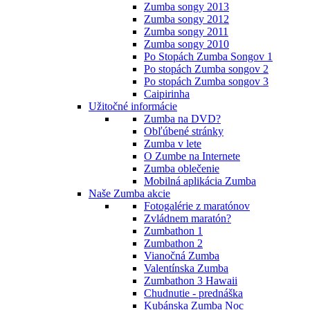
Zumba songy 2013
Zumba songy 2012
Zumba songy 2011
Zumba songy 2010
Po Stopách Zumba Songov 1
Po stopách Zumba songov 2
Po stopách Zumba songov 3
Caipirinha
Užitočné informácie
Zumba na DVD?
Obľúbené stránky
Zumba v lete
O Zumbe na Internete
Zumba oblečenie
Mobilná aplikácia Zumba
Naše Zumba akcie
Fotogalérie z maratónov
Zvládnem maratón?
Zumbathon 1
Zumbathon 2
Vianočná Zumba
Valentínska Zumba
Zumbathon 3 Hawaii
Chudnutie - prednáška
Kubánska Zumba Noc