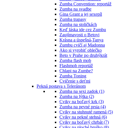
Zumba Convention: reportáž
Zumba na svadbe
Gina Grant a jej sexepíl
Zumba trapasy
Zumba na stoličkách
Keď láska ide cez Zumbu
Zaujímavosti o Betovi
Krásna a úspešná-Tanya
Zumbu cvičí aj Madonna
Ako si vyrobiť oblečko
Beto v Prahe po druhýkrát
Zumba flash mob
Flashmob reportáž
Chlapi na Zumbe?
Zumba Toning
Cvičenie s deťmi
Pekná postava s Teleránom
Zumba na sexi zadok (1)
Zumba na lýtka (2)
Cviky na boľavý krk (3)
Zumba na pevné prsia (4)
Cviky na stuhnuté ramená (5)
Cviky na pekné stehná (6)
Cviky na boľavý chrbát (7)
Cviky na ploché bruško (8)