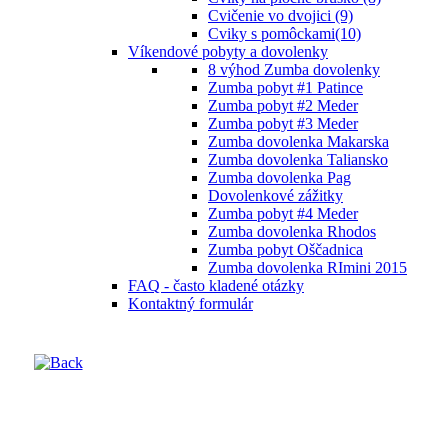
Cvičenie vo dvojici (9)
Cviky s pomôckami(10)
Víkendové pobyty a dovolenky
8 výhod Zumba dovolenky
Zumba pobyt #1 Patince
Zumba pobyt #2 Meder
Zumba pobyt #3 Meder
Zumba dovolenka Makarska
Zumba dovolenka Taliansko
Zumba dovolenka Pag
Dovolenkové zážitky
Zumba pobyt #4 Meder
Zumba dovolenka Rhodos
Zumba pobyt Oščadnica
Zumba dovolenka RImini 2015
FAQ - často kladené otázky
Kontaktný formulár