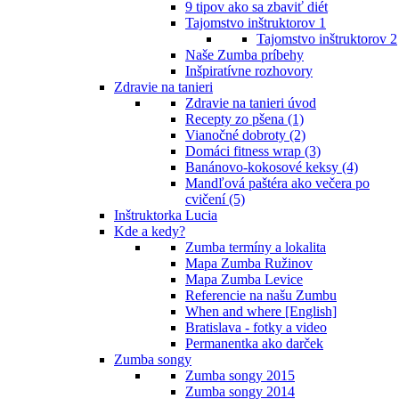
9 tipov ako sa zbaviť diét
Tajomstvo inštruktorov 1
Tajomstvo inštruktorov 2
Naše Zumba príbehy
Inšpiratívne rozhovory
Zdravie na tanieri
Zdravie na tanieri úvod
Recepty zo pšena (1)
Vianočné dobroty (2)
Domáci fitness wrap (3)
Banánovo-kokosové keksy (4)
Mandľová paštéra ako večera po
cvičení (5)
Inštruktorka Lucia
Kde a kedy?
Zumba termíny a lokalita
Mapa Zumba Ružinov
Mapa Zumba Levice
Referencie na našu Zumbu
When and where [English]
Bratislava - fotky a video
Permanentka ako darček
Zumba songy
Zumba songy 2015
Zumba songy 2014