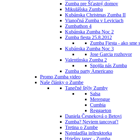
Zumba pre Šťastný domov
Mikulášska Zumba
Kubánska Christmas Zumba II
Vianočná Zumba v Leviciach
Zumbathon 4
Kubánska Zumba Noc 2
Zumba fiesta 25.8.2012
Zumba Fiesta - ako sme s
Kubánska Zumba Noc 3
Jose Garcia rozhovor
Valentínska Zumba 2
Spojila nás Zumba
Zumba party Americano
Promo Zumba video
Naše články o Zumbe
Tanečné štýly Zumby
Salsa
Merengue
Cumbia
Reggaeton
Daniela Česneková o Betovi
Zumba? Neviem tancovať!
Tretina o Zumbe
Najmladšia inštruktorka
Hriešny tanec - Zumba