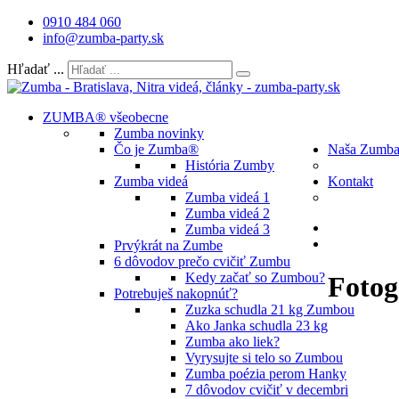
0910 484 060
info@zumba-party.sk
Hľadať ...
ZUMBA® všeobecne
Zumba novinky
Čo je Zumba®
Naša Zumb
História Zumby
Zumba videá
Kontakt
Zumba videá 1
Zumba videá 2
Zumba videá 3
Prvýkrát na Zumbe
6 dôvodov prečo cvičiť Zumbu
Kedy začať so Zumbou?
Fotog
Potrebuješ nakopnúť?
Zuzka schudla 21 kg Zumbou
Ako Janka schudla 23 kg
Zumba ako liek?
Vyrysujte si telo so Zumbou
Zumba poézia perom Hanky
7 dôvodov cvičiť v decembri