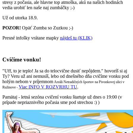
stresy z počasia, ale hlavne top atmoška, akú na našich hodinách
vedia urobiť len naše naj zumbáčky ;-)
Už od utorka 18.9.
POZOR!
Opäť Zumba so Zuzkou ;-)
Presné infošky vrátane mapky
nájdeš tu (KLIK)
Cvičíme vonku!
"Uff, to je teplo! Ja sa do telocvične dusiť nepôjdem." hovoríš si aj
Ty? Veru už ani nemusíš, lebo od dnešného dňa cvičíme vonku pod
holým nebom v príjemnom
Areáli Netradičných športov na Pivonkovej ulici v
Viac INFO V ROZVRHU TU
.
Ružinove -
Pamätaj - letná sezóna cvičení vonku štartuje už dnes o 19:00 (v
prípade nepriaznivého počasia sme pod strechou :) )