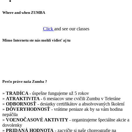
Where and when ZUMBA
Click
and see our classes
Mimo Internetu ste nás mohli vidieť aj tu
Prečo práve naša Zumba ?
»
TRADÍCA -
úspešne fungujeme už 5 rokov
»
ATRAKTIVITA -
6 mesiacov sme cvičili Zumbu v Teleráne
»
ODBORNOSŤ
- desiatky certifikátov a absolvovaných školení
»
DÔVERYHODNOSŤ
- vrátime peniaze ak by sa vám hodina
nepáčila
»
VOĽNOČASOVÉ AKTIVITY
- organizujeme špeciálne akcie a
dovolenky
»
PRIDANÁ HODNOTA
- zacvičte si naše choreografie na