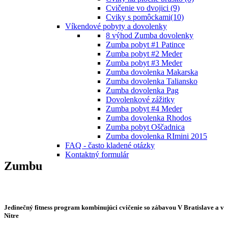
Cvičenie vo dvojici (9)
Cviky s pomôckami(10)
Víkendové pobyty a dovolenky
8 výhod Zumba dovolenky
Zumba pobyt #1 Patince
Zumba pobyt #2 Meder
Zumba pobyt #3 Meder
Zumba dovolenka Makarska
Zumba dovolenka Taliansko
Zumba dovolenka Pag
Dovolenkové zážitky
Zumba pobyt #4 Meder
Zumba dovolenka Rhodos
Zumba pobyt Oščadnica
Zumba dovolenka RImini 2015
FAQ - často kladené otázky
Kontaktný formulár
Zumbu
Jedinečný fitness program kombinujúci cvičenie so zábavou V Bratislave a v
Nitre