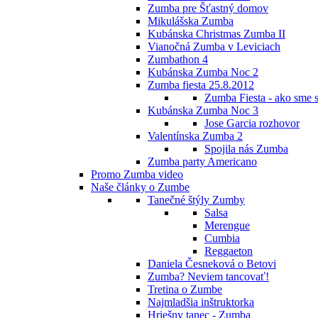
Zumba pre Šťastný domov
Mikulášska Zumba
Kubánska Christmas Zumba II
Vianočná Zumba v Leviciach
Zumbathon 4
Kubánska Zumba Noc 2
Zumba fiesta 25.8.2012
Zumba Fiesta - ako sme s
Kubánska Zumba Noc 3
Jose Garcia rozhovor
Valentínska Zumba 2
Spojila nás Zumba
Zumba party Americano
Promo Zumba video
Naše články o Zumbe
Tanečné štýly Zumby
Salsa
Merengue
Cumbia
Reggaeton
Daniela Česneková o Betovi
Zumba? Neviem tancovať!
Tretina o Zumbe
Najmladšia inštruktorka
Hriešny tanec - Zumba