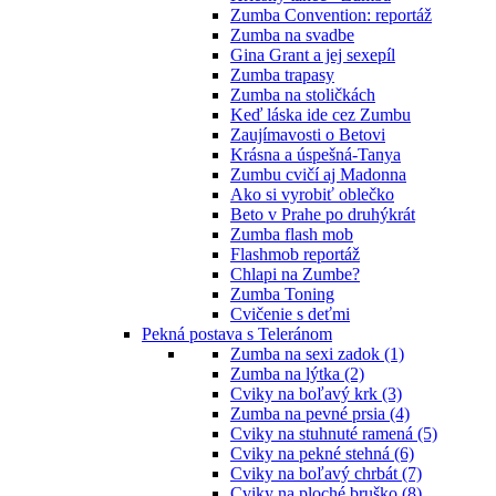
Zumba Convention: reportáž
Zumba na svadbe
Gina Grant a jej sexepíl
Zumba trapasy
Zumba na stoličkách
Keď láska ide cez Zumbu
Zaujímavosti o Betovi
Krásna a úspešná-Tanya
Zumbu cvičí aj Madonna
Ako si vyrobiť oblečko
Beto v Prahe po druhýkrát
Zumba flash mob
Flashmob reportáž
Chlapi na Zumbe?
Zumba Toning
Cvičenie s deťmi
Pekná postava s Teleránom
Zumba na sexi zadok (1)
Zumba na lýtka (2)
Cviky na boľavý krk (3)
Zumba na pevné prsia (4)
Cviky na stuhnuté ramená (5)
Cviky na pekné stehná (6)
Cviky na boľavý chrbát (7)
Cviky na ploché bruško (8)