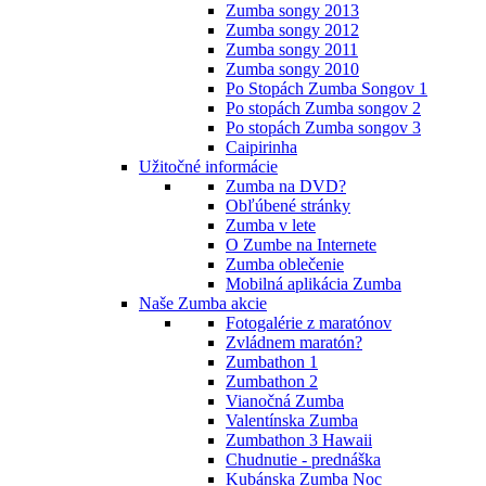
Zumba songy 2013
Zumba songy 2012
Zumba songy 2011
Zumba songy 2010
Po Stopách Zumba Songov 1
Po stopách Zumba songov 2
Po stopách Zumba songov 3
Caipirinha
Užitočné informácie
Zumba na DVD?
Obľúbené stránky
Zumba v lete
O Zumbe na Internete
Zumba oblečenie
Mobilná aplikácia Zumba
Naše Zumba akcie
Fotogalérie z maratónov
Zvládnem maratón?
Zumbathon 1
Zumbathon 2
Vianočná Zumba
Valentínska Zumba
Zumbathon 3 Hawaii
Chudnutie - prednáška
Kubánska Zumba Noc