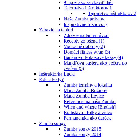
9 tipov ako sa zbaviť diét
Tajomstvo inštruktorov 1
Tajomstvo inštruktorov 2
Naše Zumba príbehy
Inšpiratívne rozhovory
Zdravie na tanieri
Zdravie na tanieri úvod
Recepty zo pšena (1)
Vianočné dobroty (2)
Domáci fitness wrap (3)
Banánovo-kokosové keksy (4)
Mandľová paštéra ako večera po
cvičení (5)
Inštruktorka Lucia
Kde a kedy?
Zumba termíny a lokalita
Mapa Zumba Ružinov
Mapa Zumba Levice
Referencie na našu Zumbu
When and where [English]
Bratislava - fotky a video
Permanentka ako darček
Zumba songy
Zumba songy 2015
Zumba songy 2014