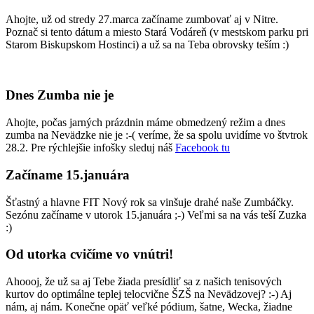
Ahojte, už od stredy 27.marca začíname zumbovať aj v Nitre.
Poznač si tento dátum a miesto Stará Vodáreň (v mestskom parku pri
Starom Biskupskom Hostinci) a už sa na Teba obrovsky teším :)
Dnes Zumba nie je
Ahojte, počas jarných prázdnin máme obmedzený režim a dnes
zumba na Nevädzke nie je :-( veríme, že sa spolu uvidíme vo štvtrok
28.2. Pre rýchlejšie infošky sleduj náš
Facebook tu
Začíname 15.januára
Šťastný a hlavne FIT Nový rok sa vinšuje drahé naše Zumbáčky.
Sezónu začíname v utorok 15.januára ;-) Veľmi sa na vás teší Zuzka
:)
Od utorka cvičíme vo vnútri!
Ahoooj, že už sa aj Tebe žiada presídliť sa z našich tenisových
kurtov do optimálne teplej telocvične ŠZŠ na Nevädzovej? :-) Aj
nám, aj nám. Konečne opäť veľké pódium, šatne, Wecka, žiadne