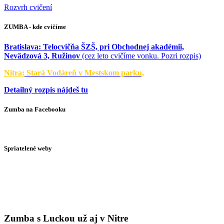
Rozvrh cvičení
ZUMBA - kde cvičíme
Bratislava:
Telocvičňa ŠZŠ, pri Obchodnej akadémii,
Nevädzová 3, Ružinov
(cez leto cvičíme vonku. Pozri rozpis)
Nitra:
Stará Vodáreň v Mestskom parku,
Detailný rozpis nájdeš tu
Zumba na Facebooku
Spriatelené weby
Zumba s Luckou už aj v Nitre