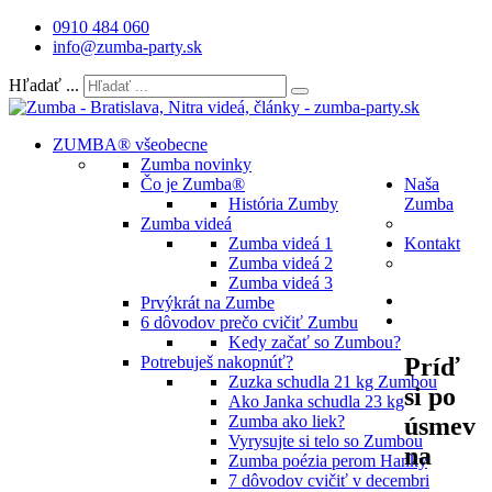
0910 484 060
info@zumba-party.sk
Hľadať ...
ZUMBA® všeobecne
Zumba novinky
Čo je Zumba®
Naša
História Zumby
Zumba
Zumba videá
Zumba videá 1
Kontakt
Zumba videá 2
Zumba videá 3
Prvýkrát na Zumbe
6 dôvodov prečo cvičiť Zumbu
Kedy začať so Zumbou?
Príď
Potrebuješ nakopnúť?
Zuzka schudla 21 kg Zumbou
si po
Ako Janka schudla 23 kg
úsmev
Zumba ako liek?
Vyrysujte si telo so Zumbou
na
Zumba poézia perom Hanky
7 dôvodov cvičiť v decembri